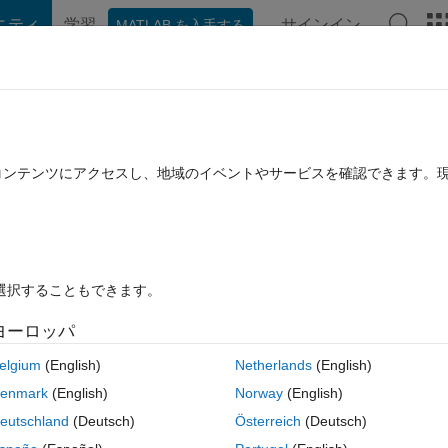
ニティ
学習
サインイン
MATLAB を入手する
hat Playground
ディスカッション
コンテスト
ブログ
投稿
B に関する FAQ
その他
たコンテンツにアクセスし、地域のイベントやサービスを確認できます。
 月 18 に更新
6 ビュー (30 日間)
を選択することもできます。
ヨーロッパ
0 投票
elgium
(English)
Netherlands
(English)
ta using Simulink. At the receiving end, I want to obtain the SNR in re
enmark
(English)
Norway
(English)
eutschland
(Deutsch)
Österreich
(Deutsch)