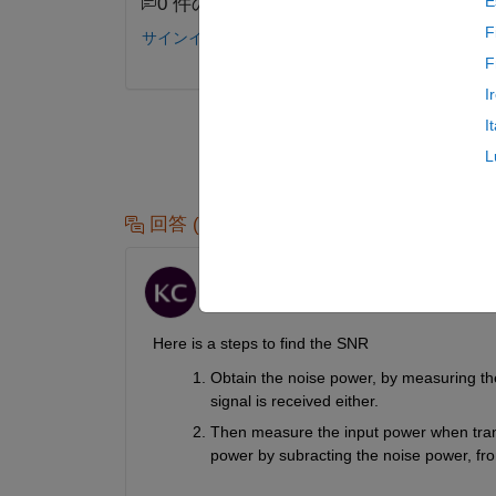
E
0 件のコメント
F
サインインしてコメントする。
F
I
I
L
回答 (1 件)
Karunya Choppara
2022 年 2 月 18 日
 Here is a steps to find the SNR
Obtain the noise power, by measuring the
signal is received either.  
Then measure the input power when transm
power by subracting the noise power, fr