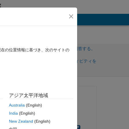
その他
サインインしてこの質問に回答する。
現在の位置情報に基づき、次のサイトの
共
サインインしてアクティビティを
有
フォロー
質問済み:
アジア太平洋地域
Yash Mittal
Australia
(English)
2022 年 1 月 13 日
al-
India
(English)
回答済み:
New Zealand
(English)
Karunya Choppara