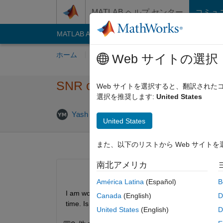
コンテンツへスキップ
MATLAB ヘルプ センター
コミュ
MATLAB Answers
File Exchange
Cody
AI C
ホーム
質問する
回答
閲覧
MATLA
Web サイトの選択
SNR of a USRP in Simulink
Web サイトを選択すると、翻訳され
選択を推奨します:
United States
2022 2
Yash Mittal
2022 1 月 13
1 回答
United States
また、以下のリストから Web サイト
南北アメリカ
América Latina
(Español)
B
I am working with USRPs to transmit and receive da
Canada
(English)
D
time. Is it possible to achieve it in Simulink?
United States
(English)
D