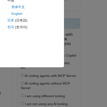
中国
2022 年 2 月 18 日
简体中文
English
日本
(日本語)
答する。
한국
(한국어)
フォロー
 