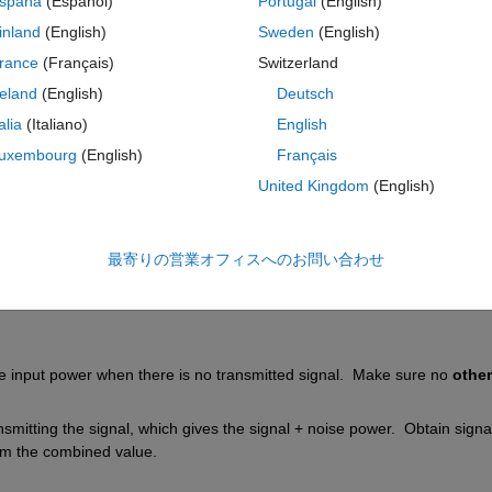
spaña
(Español)
Portugal
(English)
inland
(English)
Sweden
(English)
rance
(Français)
Switzerland
reland
(English)
Deutsch
サインインしてこの質問に回
talia
(Italiano)
English
uxembourg
(English)
Français
共有
サインインしてアクティビティを
United Kingdom
(English)
最寄りの営業オフィスへのお問い合わせ
0 投票
 input power when there is no transmitted signal.  Make sure no 
other
itting the signal, which gives the signal + noise power.  Obtain signal
om the combined value.