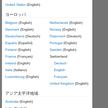
must be
United States
(English)
of same
ヨーロッパ
size. I am
Belgium
(English)
Netherlands
(English)
new to
Denmark
(English)
Norway
(English)
Matlab
Deutschland
(Deutsch)
Österreich
(Deutsch)
España
(Español)
Portugal
(English)
sudhanshu
Finland
(English)
Sweden
(English)
gupta
2021
France
(Français)
Switzerland
12
Ireland
(English)
Deutsch
月
Italia
(Italiano)
English
27
1
Luxembourg
(English)
Français
回
United Kingdom
(English)
答
アジア太平洋地域
2021
Australia
(English)
12