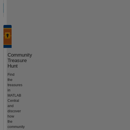
Community
Treasure
Hunt
Find
the
treasures
in
MATLAB
Central
and
discover
how
the
community