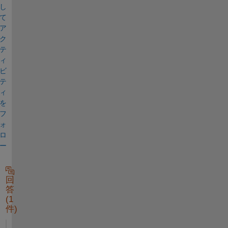
し
て
ア
ク
テ
ィ
ビ
テ
ィ
を
フ
ォ
ロ
ー
回
答
(1
件)