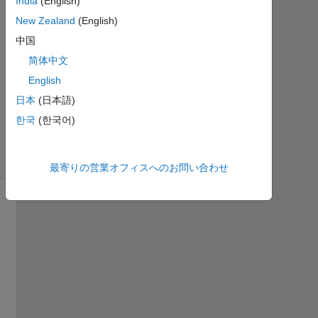
India
(English)
月
28
New Zealand
(English)
に更
中国
新
简体中文
4
ビ
English
ュ
日本
(日本語)
ー
한국
(한국어)
(30
日
間)
最寄りの営業オフィスへのお問い合わせ