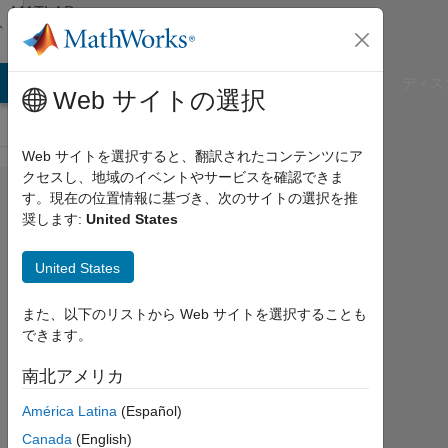
コンテンツへスキップ
MATLAB
Answers
B Answers
File Exchange
Cody
AI Chat Playground
ディス
Web サイトの選択
Web サイトを選択すると、翻訳されたコンテンツにア
クセスし、地域のイベントやサービスを確認できま
can
す。現在の位置情報に基づき、次のサイトの選択を推
奨します:
United States
someone
provide
United States
me
alternative
また、以下のリストから Web サイトを選択することも
できます。
code for
this? It
南北アメリカ
shows U
América Latina
(Español)
and v
Canada
(English)