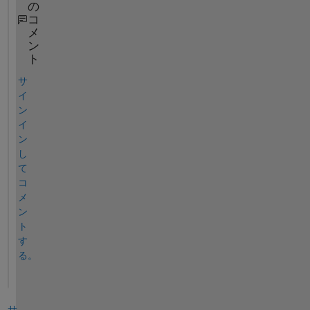
の
コ
メ
ン
ト
サ
イ
ン
イ
ン
し
て
コ
メ
ン
ト
す
る。
サ