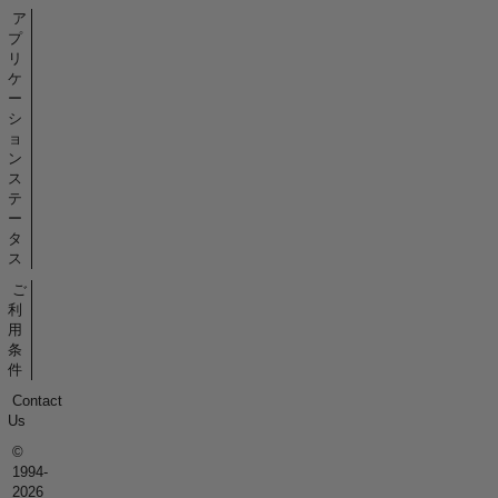
ア
プ
リ
ケ
ー
シ
ョ
ン
ス
テ
ー
タ
ス
ご
利
用
条
件
Contact
Us
©
1994-
2026