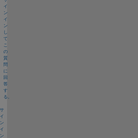
イ
ン
イ
ン
し
て
こ
の
質
問
に
回
答
す
る。
サ
イ
ン
イ
ン