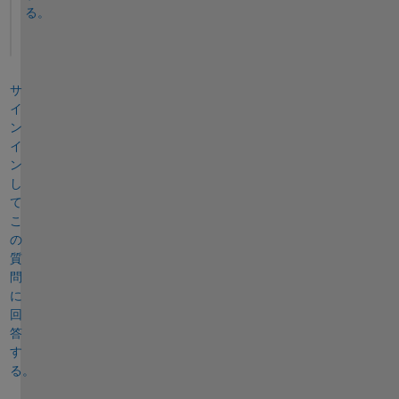
る。
サ
イ
ン
イ
ン
し
て
こ
の
質
問
に
回
答
す
る。