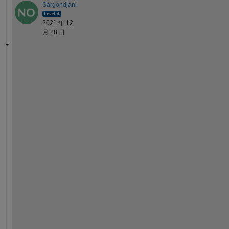
Sargondjani
2021 年 12
月 28 日
I 
t
h
i
n
k 
q
u
i
v
e
r 
a
n