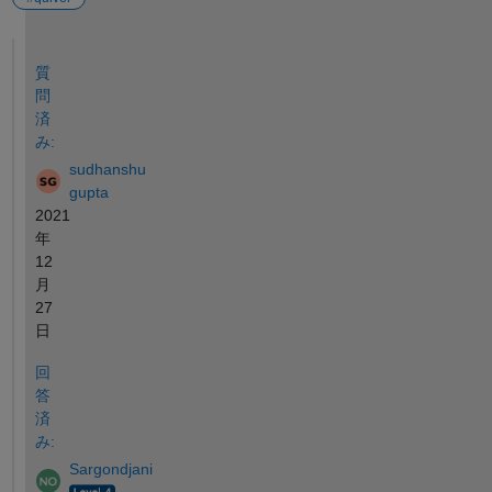
参考
質
問
済
み:
sudhanshu
gupta
2021
年
12
月
27
日
回
答
済
み:
Sargondjani