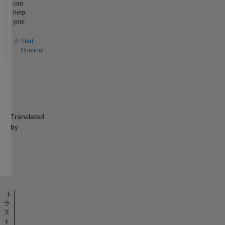
can
help
you!
Start
Hunting!
Translated
by
ト
ラ
ス
ト