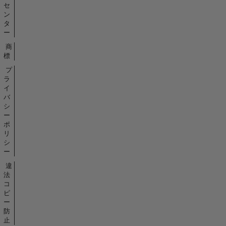
セ
ン
タ
ー
商
標
プ
ラ
イ
バ
シ
ー
ポ
リ
シ
ー
違
法
コ
ピ
ー
防
止