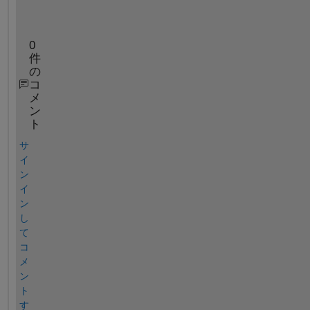
.
0
件
の
コ
メ
ン
ト
サ
イ
ン
イ
ン
し
て
コ
メ
ン
ト
す