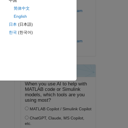
中国
編集済み:
简体中文
MathWorks Support Team
English
2021 年 6 月 9 日
日本
(日本語)
答する。
한국
(한국어)
採用済み:
フォロー
MathWorks Support Team
.