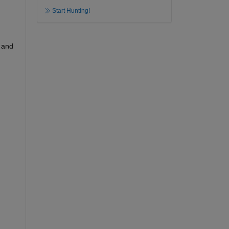
Start Hunting!
 and 