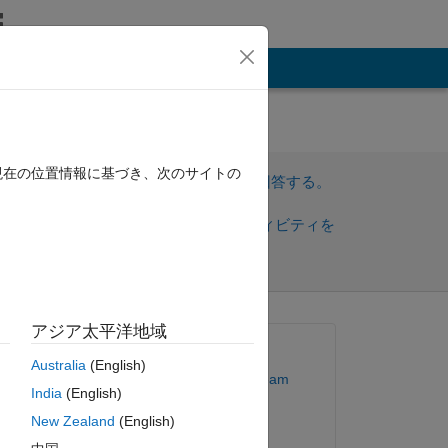
その他
0
現在の位置情報に基づき、次のサイトの
サインインしてこの質問に回答する。
共
サインインしてアクティビティを
有
フォロー
)
アジア太平洋地域
質問済み:
Australia
(English)
MathWorks Support Team
India
(English)
ugh 
New Zealand
(English)
2014 年 11 月 4 日