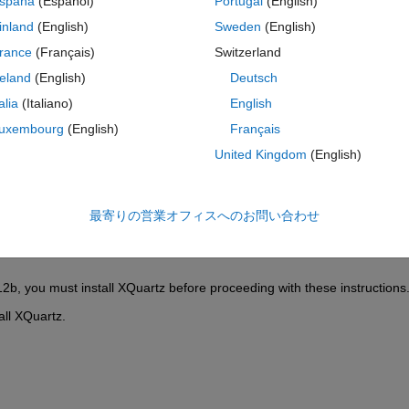
spaña
(Español)
Portugal
(English)
inland
(English)
Sweden
(English)
rance
(Français)
Switzerland
reland
(English)
Deutsch
サインインしてこの質問に回
talia
(Italiano)
English
共有
サインインしてアクティビティを
uxembourg
(English)
Français
United Kingdom
(English)
5 投票
最寄りの営業オフィスへのお問い合わせ
MATLAB Online で開く
you must install XQuartz before proceeding with these instructions
ll XQuartz.