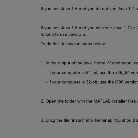
If you see Java 1.6 and you do not see Java 1.7 or
If you see Java 1.6 and you also see Java 1.7 or J
force it to use Java 1.6.
To do this, follow the steps below:
1. In the output of the java_home -V command, cop
    - If your computer is 64-bit, use the x86_64 ver
    - If your computer is 32-bit, use the i386 versio
2. Open the folder with the MATLAB installer files 
3. Drag the file "install" into Terminal. You should s