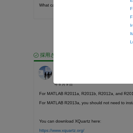
E
What can I do to get the installer to launch?
F
F
I
I
L
採用された回答
MathWorks Support Team
2021 年 5 月 13
日
編集済み:
MathWorks Support Team
2021
年 6 月 9 日
For MATLAB R2011a, R2011b, R2012a, and R2012b, 
For MATLAB R2013a, you should not need to insta
You can download XQuartz here:
https://www.xquartz.org/