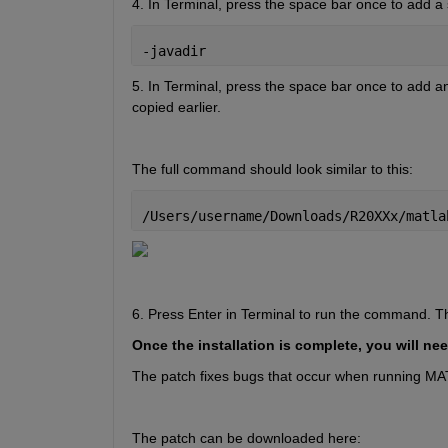
4. In Terminal, press the space bar once to add a 
-javadir
5. In Terminal, press the space bar once to add an
copied earlier.
​The full command should look similar to this:
/Users/username/Downloads/R20XXx/matla
6. Press Enter in Terminal to run the command. Th
Once the installation is complete, you will nee
The patch fixes bugs that occur when running M
The patch can be downloaded here: