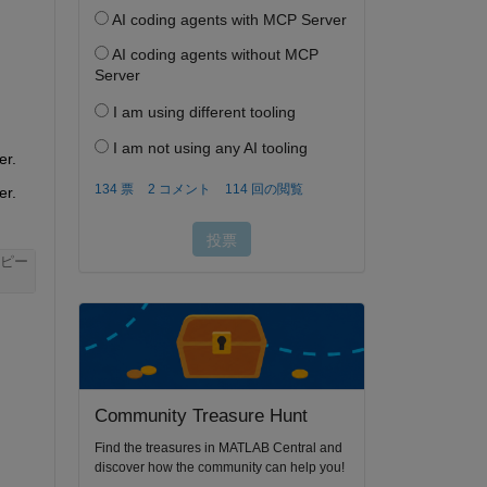
er.
er.
ピー
Community Treasure Hunt
Find the treasures in MATLAB Central and
discover how the community can help you!