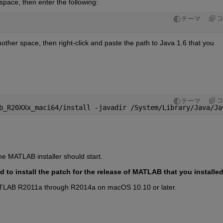
space, then enter the following:
コ
テーマ
other space, then right-click and paste the path to Java 1.6 that you 
コ
テーマ
b_R20XXx_maci64/install -javadir /System/Library/Java/Ja
e MATLAB installer should start.
d to install the patch for the release of MATLAB that you installed
ATLAB R2011a through R2014a on macOS 10.10 or later.