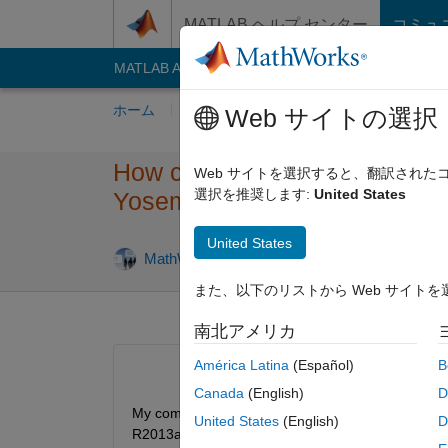
コンテンツへスキップ
MATLAB ヘルプ センター
コミュ
MATLAB Answers
File Exchange
Cody
AI C
ホーム
質問する
回答
閲覧
MATLA
Web サイトの選択
How can I install MATLAB ve
Web サイトを選択すると、翻訳され
選択を推奨します:
United States
Yosemite or later?
United States
MathWorks Support Team
2014 11 月 
また、以下のリストから Web サイト
南北アメリカ
América Latina
(Español)
B
Canada
(English)
D
My computer is running macOS 10.10 Yosemite or l
United States
(English)
D
R2013a.