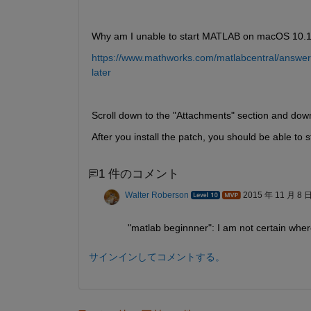
Why am I unable to start MATLAB on macOS 10.10
https://www.mathworks.com/matlabcentral/answer
later
Scroll down to the "Attachments" section and dow
After you install the patch, you should be able to
1 件のコメント
Walter Roberson
2015 年 11 月 8 
"matlab beginnner": I am not certain wher
サインインしてコメントする。