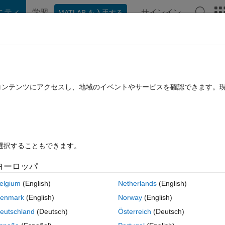
ニティ
学習
サインイン
MATLAB を入手する
hat Playground
ディスカッション
コンテスト
ブログ
投稿
B に関する FAQ
その他
rsions R2011a - R2013a on macOS 10.1
たコンテンツにアクセスし、地域のイベントやサービスを確認できます。
回答採用済み
2021 6 月 9 に更新
4
2 回答
51 ビュー (30 日間
を選択することもできます。
ヨーロッパ
elgium
(English)
Netherlands
(English)
2 投票
enmark
(English)
Norway
(English)
ater, and I am unable to launch the installer for MATLAB R2011a thro
eutschland
(Deutsch)
Österreich
(Deutsch)