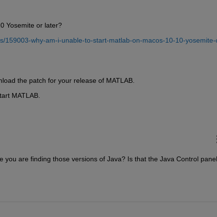
 Yosemite or later?
s/159003-why-am-i-unable-to-start-matlab-on-macos-10-10-yosemite-
nload the patch for your release of MATLAB.
 start MATLAB.
日
e you are finding those versions of Java? Is that the Java Control pane