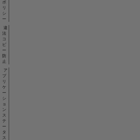
ポ
リ
シ
ー
違
法
コ
ピ
ー
防
止
ア
プ
リ
ケ
ー
シ
ョ
ン
ス
テ
ー
タ
ス