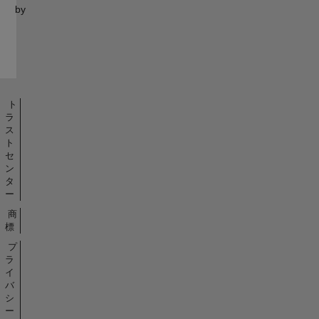
by
ト
ラ
ス
ト
セ
ン
タ
ー
商
標
プ
ラ
イ
バ
シ
ー