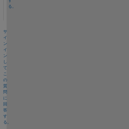
す
る。
サ
イ
ン
イ
ン
し
て
こ
の
質
問
に
回
答
す
る。