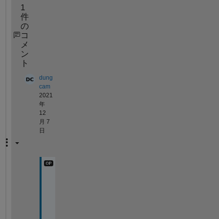
1
件
の
コ
メ
ン
ト
dung
cam
2021
年
12
月 7
日
T
k
s 
y