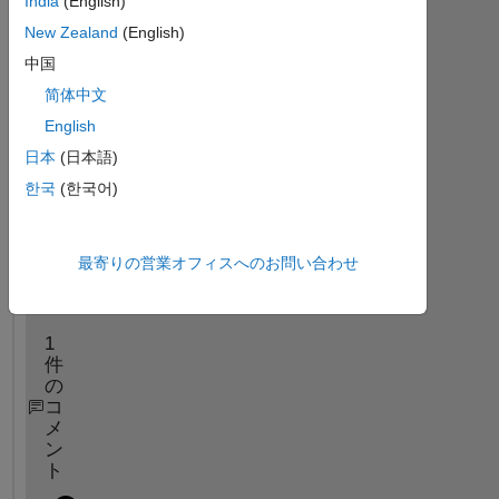
India
(English)
New Zealand
(English)
中国
简体中文
English
日本
(日本語)
한국
(한국어)
最寄りの営業オフィスへのお問い合わせ
1
件
の
コ
メ
ン
ト