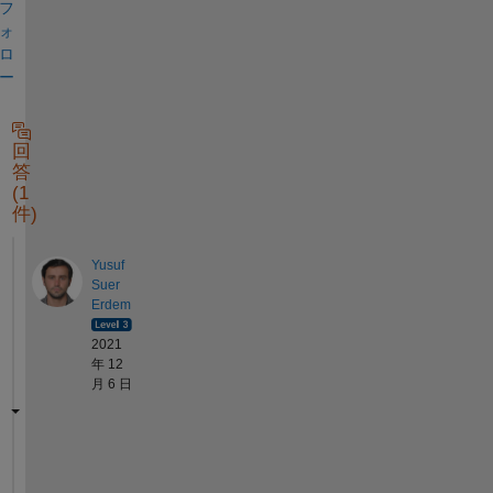
フ
ォ
ロ
ー
回
答
(1
件)
Yusuf
Suer
Erdem
2021
年 12
月 6 日
H