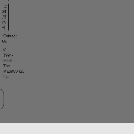
ご
利
用
条
件
Contact
Us
©
1994-
2026
The
MathWorks,
Inc.
eb サイトの選択