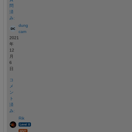
問
済
み:
dung
cam
2021
年
12
月
6
日
コ
メ
ン
ト
済
み:
Rik