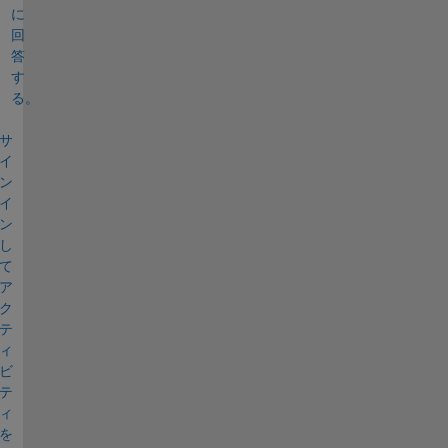
に
回
答
す
る。
サ
イ
ン
イ
ン
し
て
ア
ク
テ
ィ
ビ
テ
ィ
を