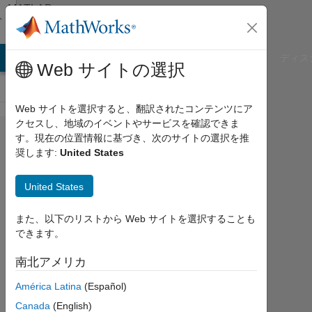
コンテンツへスキップ
MATLAB
Answers
B Answers
File Exchange
Cody
AI Chat Playground
ディス
Web サイトの選択
Web サイトを選択すると、翻訳されたコンテンツにア
クセスし、地域のイベントやサービスを確認できま
I don't
す。現在の位置情報に基づき、次のサイトの選択を推
奨します:
United States
know
the
United States
name
of this
また、以下のリストから Web サイトを選択することも
できます。
toolbox
南北アメリカ
dung
América Latina
(Español)
cam
Canada
(English)
2021