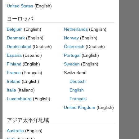
United States
(English)
12
月 6
ヨーロッパ
1
回
Belgium
(English)
Netherlands
(English)
答
Denmark
(English)
Norway
(English)
Deutschland
(Deutsch)
Österreich
(Deutsch)
2021
12
España
(Español)
Portugal
(English)
月 7
Finland
(English)
Sweden
(English)
に更
France
(Français)
Switzerland
新
Ireland
(English)
Deutsch
13
ビ
Italia
(Italiano)
English
ュ
Luxembourg
(English)
Français
ー
United Kingdom
(English)
(30
日
アジア太平洋地域
間)
Australia
(English)