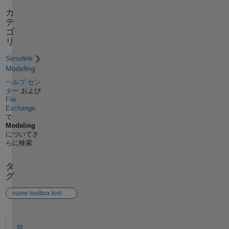
カ
テ
ゴ
リ
Simulink
Modeling
ヘルプ セン
ター
および
File
Exchange
で
Modeling
についてさ
らに検索
タ
グ
name toolbox toolbox
参考
質