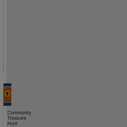
Community
Treasure
Hunt