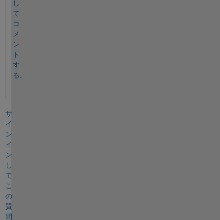
し
て
コ
メ
ン
ト
す
る。
サ
イ
ン
イ
ン
し
て
こ
の
質
問