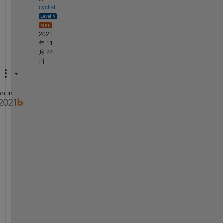
cyclist
2021
年 11
月 24
日
n in:
E
x
a
c
t
l
y 
w
h
a