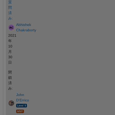
質
問
済
み:
Abhishek
Chakraborty
2021
年
10
月
30
日
閉
鎖
済
み:
John
D'Errico