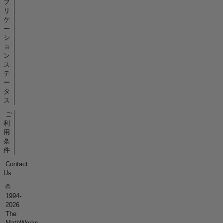
プ
リ
ケ
ー
シ
ョ
ン
ス
テ
ー
タ
ス
ご
利
用
条
件
Contact
Us
©
1994-
2026
The
MathWorks,