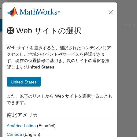
コンテンツへスキップ
MATLAB
Answers
B Answers
File Exchange
Cody
AI Chat Playground
ディス
Web サイトの選択
Web サイトを選択すると、翻訳されたコンテンツにア
クセスし、地域のイベントやサービスを確認できま
How to find
す。現在の位置情報に基づき、次のサイトの選択を推
奨します:
United States
the
multiple
United States
linear
regression
また、以下のリストから Web サイトを選択することも
できます。
coefficients
for this
南北アメリカ
case?
América Latina
(Español)
Canada
(English)