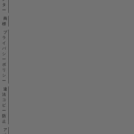
タ
ー
商
標
プ
ラ
イ
バ
シ
ー
ポ
リ
シ
ー
違
法
コ
ピ
ー
防
止
ア