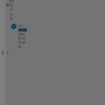
の
コ
メ
ン
ト
Ive J
2021
年 10
月 30
日
Y
o
u
'
v
e 
a
l