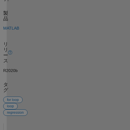
製
品
MATLAB
リ
リ
ー
ス
R2020b
タ
グ
for loop
loop
regression
参考