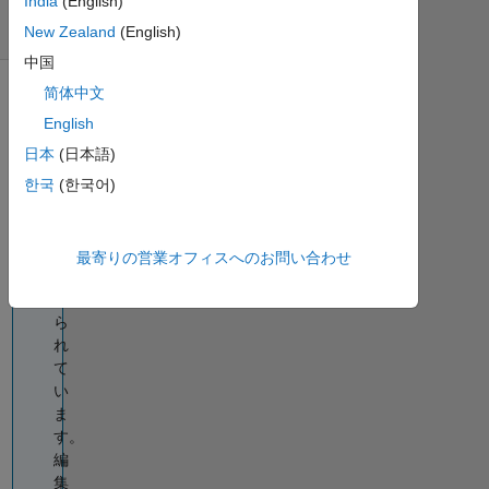
India
(English)
日
間)
New Zealand
(English)
中国
简体中文
情
English
報
日本
(日本語)
こ
の
한국
(한국어)
質
問
は
最寄りの営業オフィスへのお問い合わせ
閉
じ
ら
れ
て
い
ま
す。
編
集