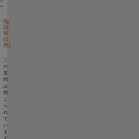
ー
回
答
(0
件)
こ
の
質
問
は
閉
じ
ら
れ
て
い
ま
す。