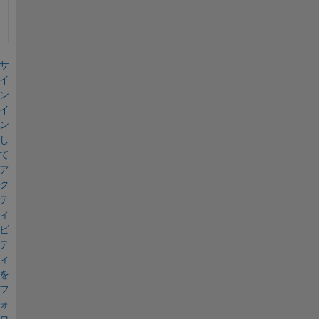
. 
サ
イ
ン
イ
ン
し
て
ア
ク
テ
ィ
ビ
テ
ィ
を
フ
ォ
ロ