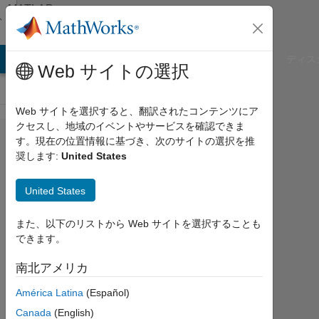
コンテンツへスキップ
MATLAB
Answers
B Answers
File Exchange
Cody
AI Chat Playground
ディス
Web サイトの選択
Web サイトを選択すると、翻訳されたコンテンツにア
クセスし、地域のイベントやサービスを確認できま
Cannot
す。現在の位置情報に基づき、次のサイトの選択を推
奨します:
United States
connect
Arduino
United States
MKRzero
to
また、以下のリストから Web サイトを選択することも
できます。
R2018b
南北アメリカ
Manyi
América Latina
(Español)
Ho
Canada
(English)
2021