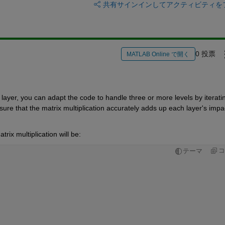
共有
サインインしてアクティビティを
0 投票
MATLAB Online で開く
layer, you can adapt the code to handle three or more levels by iteratin
ure that the matrix multiplication accurately adds up each layer's impac
rix multiplication will be:
コ
テーマ