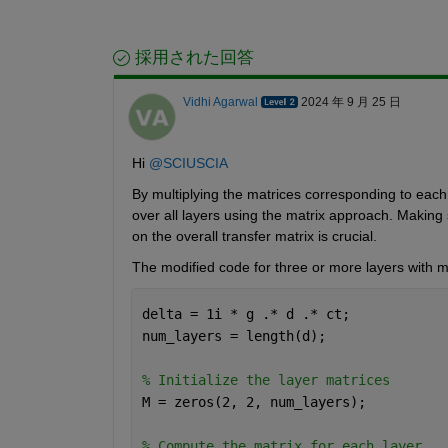
採用された回答
Vidhi Agarwal
2024 年 9 月 25 日
Hi 
@SCIUSCIA
By multiplying the matrices corresponding to each 
over all layers using the matrix approach. Making s
on the overall transfer matrix is crucial.
The modified code for three or more layers with mat
delta = 1i * g .* d .* ct;
num_layers = length(d);
% Initialize the layer matrices
M = zeros(2, 2, num_layers);
% Compute the matrix for each layer