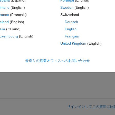
spaña
(Español)
Portugal
(English)
inland
(English)
Sweden
(English)
rance
(Français)
Switzerland
;
reland
(English)
Deutsch
talia
(Italiano)
English
uxembourg
(English)
Français
United Kingdom
(English)
最寄りの営業オフィスへのお問い合わせ
g the same matrix method. 
サインインしてこの質問に回