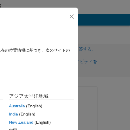
その他
サインインしてこの質問に回答する。
現在の位置情報に基づき、次のサイトの
共
サインインしてアクティビティを
有
フォロー
質問済み:
アジア太平洋地域
SCIUSCIA
Australia
(English)
2021 年 10 月 17 日
India
(English)
回答済み:
ピー
New Zealand
(English)
Vidhi Agarwal