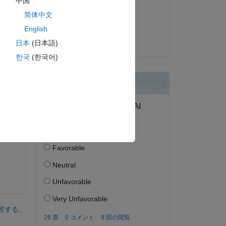
中国
2024 年 9 月 25 日
简体中文
採用済み:
English
Vidhi Agarwal
日本
(日本語)
한국
(한국어)
答する。