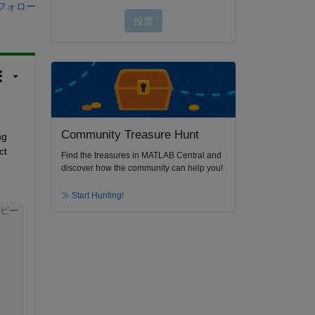
フォロー
Community Treasure Hunt
g 
t 
Find the treasures in MATLAB Central and
discover how the community can help you!
Start Hunting!
ピー