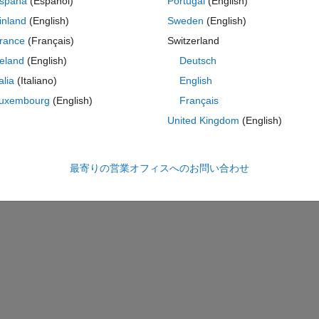
spaña
(Español)
Portugal
(English)
aining a mix of superclass and subclass objects because an array can 
inland
(English)
Sweden
(English)
tates:
rance
(Français)
Switzerland
ss, where newclass is the name of a
built-in
 data type compatible with 
reland
(English)
Deutsch
talia
(Italiano)
English
a subclass to its superclass, how else can we perform the necessary 
uxembourg
(English)
Français
United Kingdom
(English)
コ
テーマ
最寄りの営業オフィスへのお問い合わせ