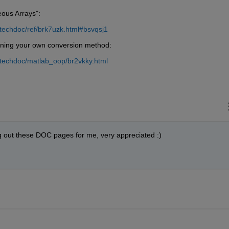
ous Arrays":
techdoc/ref/brk7uzk.html#bsvqsj1
fining your own conversion method:
techdoc/matlab_oop/br2vkky.html
g out these DOC pages for me, very appreciated :) 