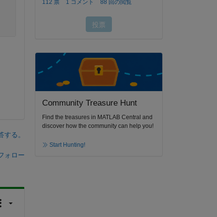
Community Treasure Hunt
Find the treasures in MATLAB Central and
discover how the community can help you!
答する。
Start Hunting!
フォロー