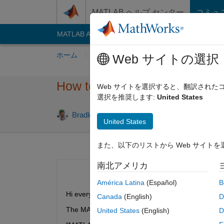
コンテンツへスキップ
MATLAB ヘルプ センター
コミュ
MATLAB Answers
File Exchange
Cody
AI C
ホーム
質問する
回答
閲覧
MATLA
Web サイトの選択
How to cast a subclass object 
Web サイトを選択すると、翻訳され
選択を推奨します:
United States
Bradley Stiritz
2011 9 月 10
1 回答
United States
また、以下のリストから Web サイト
南北アメリカ
América Latina
(Español)
B
Hi everyone,
Canada
(English)
D
The MATLAB documentation states:
United States
(English)
D