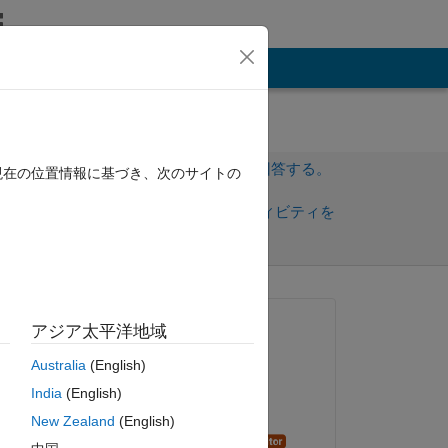
その他
サインインしてこの質問に回答する。
現在の位置情報に基づき、次のサイトの
共
サインインしてアクティビティを
有
フォロー
質問済み:
アジア太平洋地域
Bradley Stiritz
Australia
(English)
2011 年 9 月 10 日
India
(English)
採用済み:
New Zealand
(English)
Daniel Shub