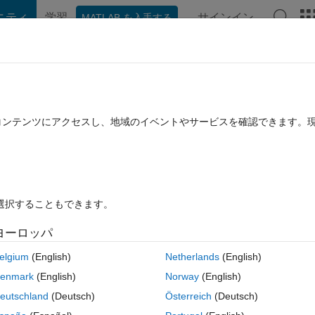
ニティ
学習
サインイン
MATLAB を入手する
hat Playground
ディスカッション
コンテスト
ブログ
投稿
B に関する FAQ
その他
to its superclass type..?
たコンテンツにアクセスし、地域のイベントやサービスを確認できます。
回答採用済み
18 ビュー (30 日間)
を選択することもできます。
ヨーロッパ
1 投票
MATLAB Online で開く
elgium
(English)
Netherlands
(English)
enmark
(English)
Norway
(English)
eutschland
(Deutsch)
Österreich
(Deutsch)