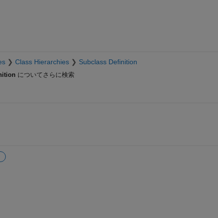
es
Class Hierarchies
Subclass Definition
ition
についてさらに検索