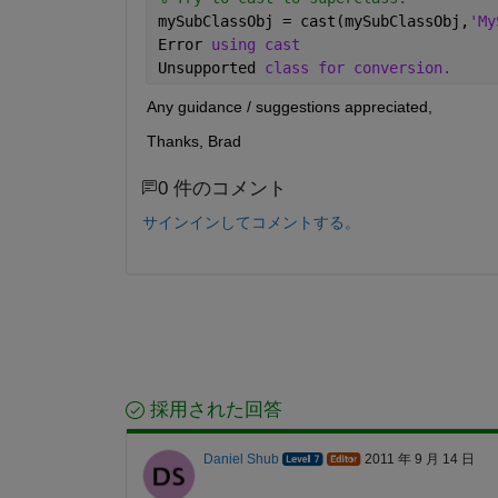
mySubClassObj = cast(mySubClassObj,
'My
Error 
using cast
Unsupported 
class for conversion.
Any guidance / suggestions appreciated,
Thanks, Brad
0 件のコメント
サインインしてコメントする。
採用された回答
Daniel Shub
2011 年 9 月 14 日