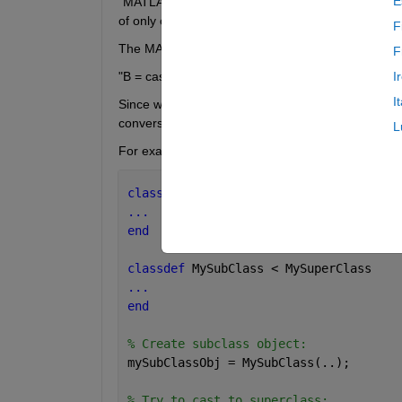
E
"MATLAB does not allow you to create arrays cont
of only one class."
F
The MATLAB documentation for function
cast
() s
F
"B = cast(A, newclass) converts A to class newcla
I
I
Since we can't use the cast() function to convert 
conversion, in this or any general context..?
L
For example:
classdef 
MySuperClass
...
end
classdef 
MySubClass < MySuperClass
...
end
% Create subclass object:
mySubClassObj = MySubClass(..);
% Try to cast to superclass: