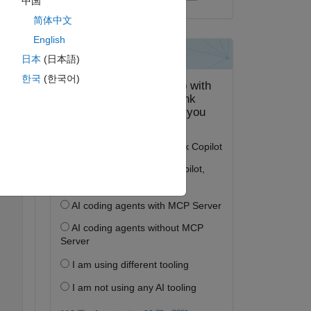
中国
be 
简体中文
English
A."
日本
(日本語)
한국
(한국어)
ピー