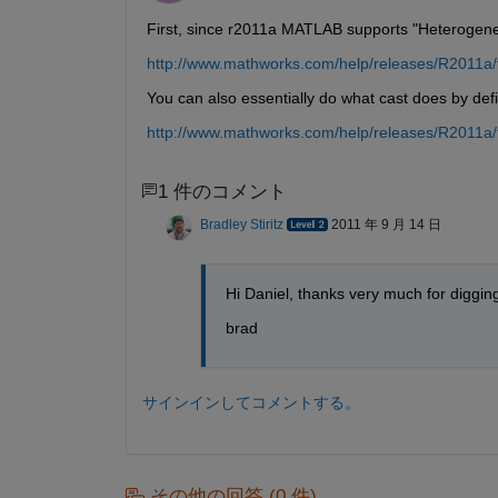
First, since r2011a MATLAB supports "Heterogene
http://www.mathworks.com/help/releases/R2011a/
You can also essentially do what cast does by de
http://www.mathworks.com/help/releases/R2011a/
1 件のコメント
Bradley Stiritz
2011 年 9 月 14 日
Hi Daniel, thanks very much for diggin
brad
サインインしてコメントする。
その他の回答 (0 件)