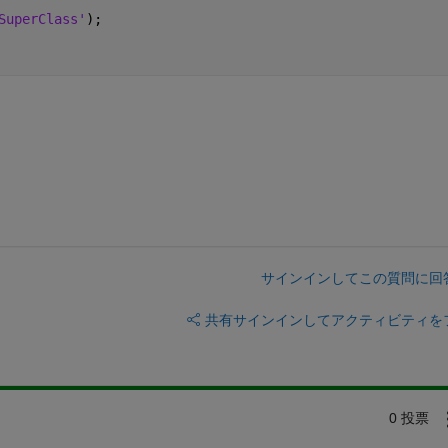
SuperClass'
);
サインインしてこの質問に回
共有
サインインしてアクティビティを
0 投票