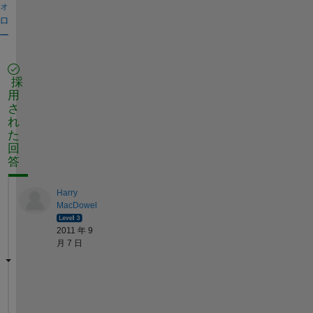
ォ
ロ
ー
採
用
さ
れ
た
回
答
Harry
MacDowel
2011 年 9
月 7 日
I 