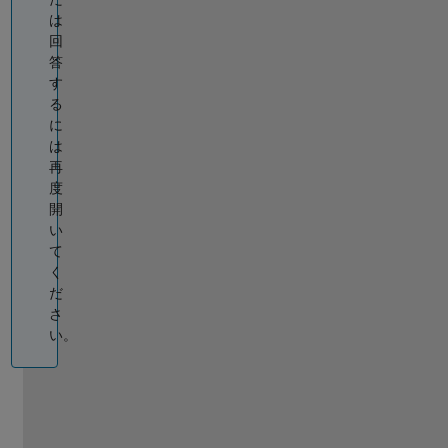
は
回
答
す
る
に
は
再
度
開
い
て
く
だ
さ
い。