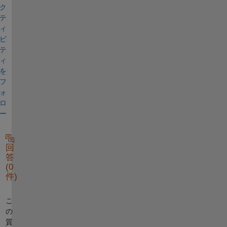
ク
テ
ィ
ビ
テ
ィ
を
フ
ォ
ロ
ー
回
答
(0
件)
こ
の
質