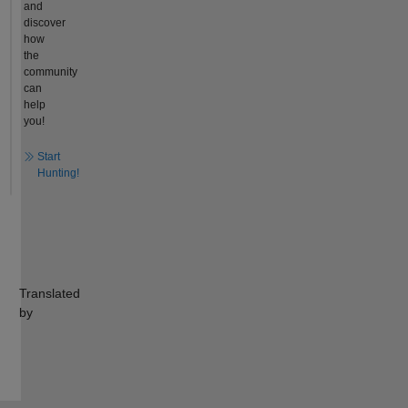
and
discover
how
the
community
can
help
you!
Start
Hunting!
Translated
by