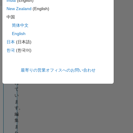
India
(English)
New Zealand
(English)
中国
情
報
简体中文
こ
English
の
日本
(日本語)
質
한국
(한국어)
問
は
閉
最寄りの営業オフィスへのお問い合わせ
じ
ら
れ
て
い
ま
す。
編
集
ま
た