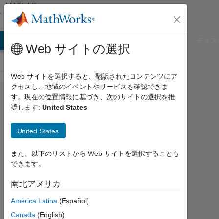
コンテンツへスキップ
MATLAB
Answers
B Answers
File Exchange
Cody
AI Chat Playground
ディス
Web サイトの選択
Web サイトを選択すると、翻訳されたコンテンツにア
クセスし、地域のイベントやサービスを確認できま
how to
す。現在の位置情報に基づき、次のサイトの選択を推
奨します:
United States
make a
frequency
United States
variable
voltage
また、以下のリストから Web サイトを選択することも
できます。
supply for
sweeping
南北アメリカ
frequencies
América Latina
(Español)
in simulink
Canada
(English)