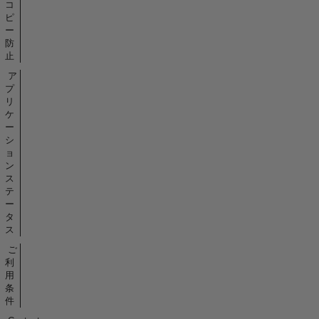
コ
ピ
ー
防
止
ア
プ
リ
ケ
ー
シ
ョ
ン
ス
テ
ー
タ
ス
ご
利
用
条
件