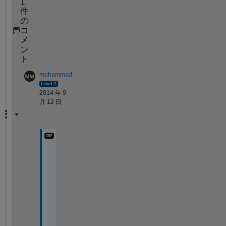
1
件
の
コ
メ
ン
ト
mohammad
2014 年 9
月 12 日
n
o 
i
d
e
a
? 