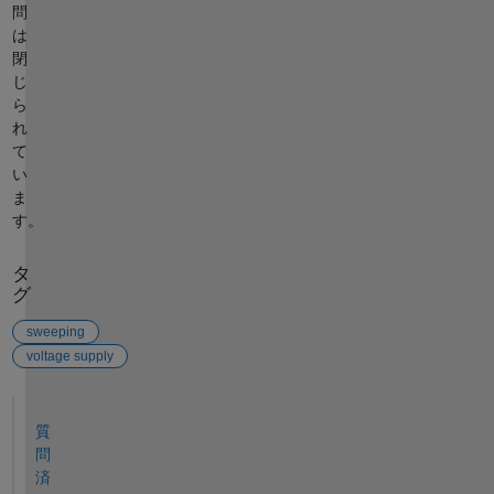
問
は
閉
じ
ら
れ
て
い
ま
す。
タ
グ
sweeping
voltage supply
参考
質
問
済