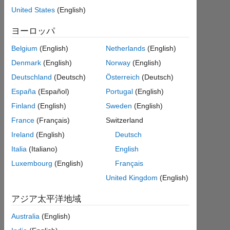
United States
(English)
mohammad
ヨーロッパ
2014
Belgium
(English)
Netherlands
(English)
8 月
Denmark
(English)
Norway
(English)
26
Deutschland
(Deutsch)
Österreich
(Deutsch)
0
回
España
(Español)
Portugal
(English)
答
Finland
(English)
Sweden
(English)
2023
France
(Français)
Switzerland
2 月
6 に
Ireland
(English)
Deutsch
更新
Italia
(Italiano)
English
4
Luxembourg
(English)
Français
ビ
United Kingdom
(English)
ュ
ー
アジア太平洋地域
(30
日
Australia
(English)
間)