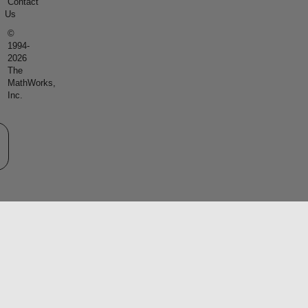
Contact
Us
©
1994-
2026
The
MathWorks,
Inc.
eb サイトの選択