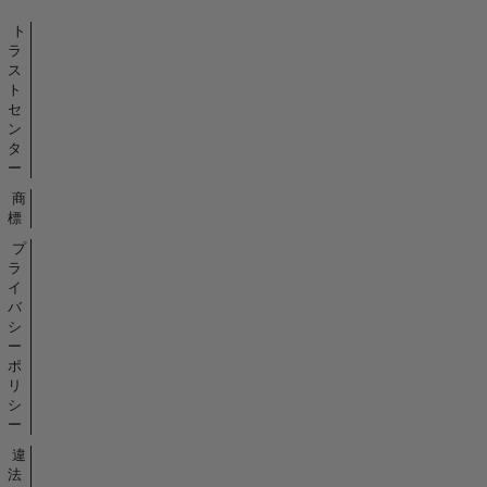
ト
ラ
ス
ト
セ
ン
タ
ー
商
標
プ
ラ
イ
バ
シ
ー
ポ
リ
シ
ー
違
法