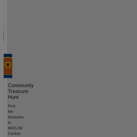
Community
Treasure
Hunt
Find
the
treasures
in
MATLAB
Central