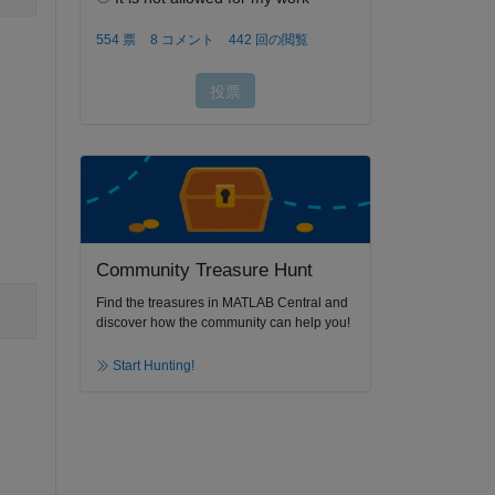
Community Treasure Hunt
Find the treasures in MATLAB Central and
discover how the community can help you!
Start Hunting!