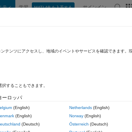
ニティ
学習
サインイン
MATLAB を入手する
hat Playground
ディスカッション
コンテスト
ブログ
投稿
B に関する FAQ
その他
e
たコンテンツにアクセスし、地域のイベントやサービスを確認できます。
済み
2021 10 月 14 に更新
4 ビュー (30 日間)
を選択することもできます。
ヨーロッパ
0 投票
elgium
(English)
Netherlands
(English)
enmark
(English)
Norway
(English)
ur help; how can I extract the values that belongs to an object like a
eutschland
(Deutsch)
Österreich
(Deutsch)