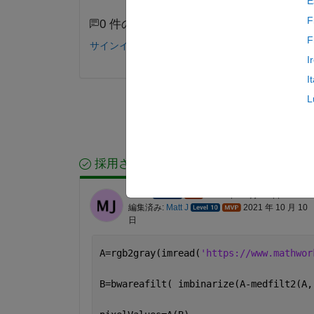
E
F
0 件のコメント
F
サインインしてコメントする。
I
I
L
採用された回答
Matt J
2021 年 10 月 10 日
編集済み:
Matt J
2021 年 10 月 10
日
A=rgb2gray(imread(
'https://www.mathwor
B=bwareafilt( imbinarize(A-medfilt2(A,