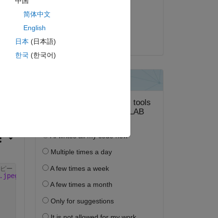
中国
2021 年 10 月 14 日
简体中文
採用済み:
English
Matt J
日本
(日本語)
한국
(한국어)
答する。
フォロー
ピー
.jpeg'
));