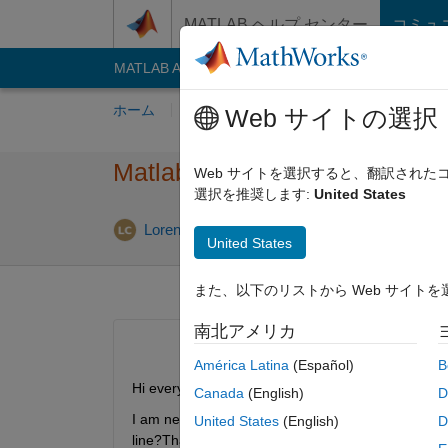
コンテンツへスキップ
MATLAB ヘルプ センター
コミュ
MATLAB Answers
File Exchange
Cody
AI C
ホーム
質問する
回答
閲覧
MATLA
Web サイトの選択
Matlab Problem with an Imag
Web サイトを選択すると、翻訳され
選択を推奨します:
United States
回答採用
Loren99
2021 10 月 10
1 回答
United States
また、以下のリストから Web サイト
南北アメリカ
América Latina
(Español)
B
Hi everyone,
Canada
(English)
D
I am new to MATLAB Image Processing and I need yo
United States
(English)
D
line?Thanks in advance