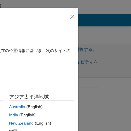
その他
サインインしてこの質問に回答する。
現在の位置情報に基づき、次のサイトの
共
サインインしてアクティビティを
有
フォロー
質問済み:
アジア太平洋地域
Loren99
Australia
(English)
2021 年 10 月 10 日
India
(English)
編集済み:
 
New Zealand
(English)
Loren99