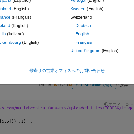
spaña
(Español)
Portugal
(English)
inland
(English)
Sweden
(English)
rance
(Français)
Switzerland
reland
(English)
Deutsch
talia
(Italiano)
English
uxembourg
(English)
Français
サインインしてこの質問に回
United Kingdom
(English)
共有
サインインしてアクティビティを
最寄りの営業オフィスへのお問い合わせ
Ran in:
0 投票
MATLAB Online で開く
コ
テーマ
ks.com/matlabcentral/answers/uploaded_files/763086/image
[5,5])) ,1)  ;