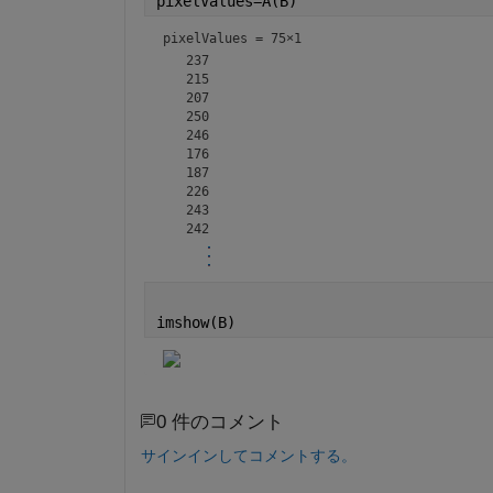
pixelValues=A(B)
pixelValues =
75×1
   237

   215

   207

   250

   246

   176

   187

   226

   243

imshow(B)
0 件のコメント
サインインしてコメントする。