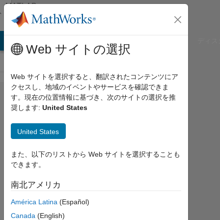
コンテンツへスキップ
MATLAB
Answers
B Answers
File Exchange
Cody
AI Chat Playground
ディス
Web サイトの選択
Web サイトを選択すると、翻訳されたコンテンツにア
クセスし、地域のイベントやサービスを確認できま
Problem
す。現在の位置情報に基づき、次のサイトの選択を推
奨します:
United States
with a
conversion
United States
into avi file
また、以下のリストから Web サイトを選択することも
できます。
Ren
2014
南北アメリカ
8 月
América Latina
(Español)
20
1
Canada
(English)