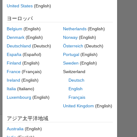
2
United States
(English)
回
答
ヨーロッパ
Belgium
(English)
Netherlands
(English)
2014
Denmark
(English)
Norway
(English)
8 月
11
Deutschland
(Deutsch)
Österreich
(Deutsch)
に更
España
(Español)
Portugal
(English)
新
Finland
(English)
Sweden
(English)
15
France
(Français)
Switzerland
ビ
ュ
Ireland
(English)
Deutsch
ー
Italia
(Italiano)
English
(30
Luxembourg
(English)
Français
日
間)
United Kingdom
(English)
アジア太平洋地域
古
Australia
(English)
い