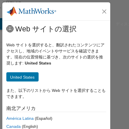
コンテンツへスキップ
MATLAB
Answers
B Answers
File Exchange
Cody
AI Chat Playground
ディス
Web サイトの選択
Web サイトを選択すると、翻訳されたコンテンツにア
クセスし、地域のイベントやサービスを確認できま
Simulink
す。現在の位置情報に基づき、次のサイトの選択を推
奨します:
United States
Split a
signal
United States
また、以下のリストから Web サイトを選択することも
Paolo
できます。
2021
10
南北アメリカ
月 5
1
América Latina
(Español)
回
Canada
(English)