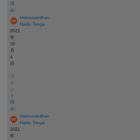
済
み:
Vishnuvardhan
Naidu Tanga
2021
年
10
月
4
日
コ
メ
ン
ト
済
み:
Vishnuvardhan
Naidu Tanga
2021
年