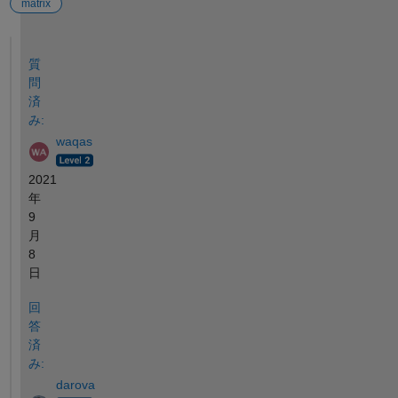
matrix
参考
質
問
済
み:
waqas
2021
年
9
月
8
日
回
答
済
み:
darova