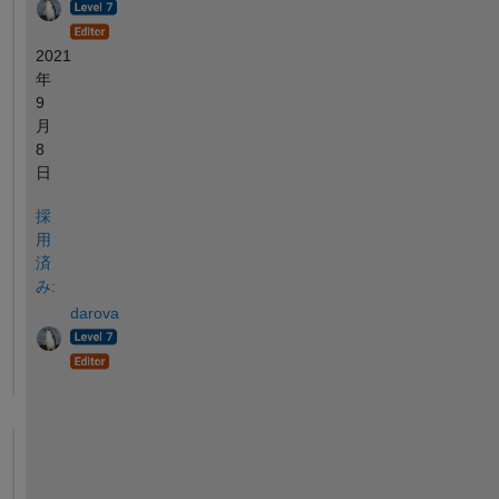
2021
年
9
月
8
日
採
用
済
み:
darova