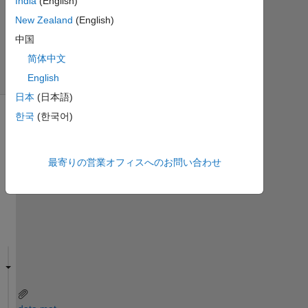
India
(English)
ュ
New Zealand
(English)
ー
中国
(30
简体中文
日
間)
English
日本
(日本語)
한국
(한국어)
最寄りの営業オフィスへのお問い合わせ