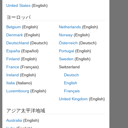
United States
(English)
8 月
30
ヨーロッパ
1
回
Belgium
(English)
Netherlands
(English)
答
Denmark
(English)
Norway
(English)
Deutschland
(Deutsch)
Österreich
(Deutsch)
回
答
España
(Español)
Portugal
(English)
採
Finland
(English)
Sweden
(English)
用
France
(Français)
Switzerland
済
Ireland
(English)
Deutsch
み
Italia
(Italiano)
English
2021
Luxembourg
(English)
Français
8 月
United Kingdom
(English)
31
に更
アジア太平洋地域
新
42
Australia
(English)
ビ