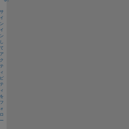
サ
イ
ン
イ
ン
し
て
ア
ク
テ
ィ
ビ
テ
ィ
を
フ
ォ
ロ
ー