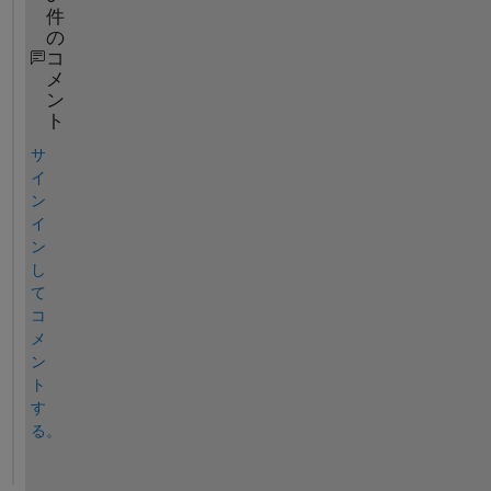
件
の
コ
メ
ン
ト
サ
イ
ン
イ
ン
し
て
コ
メ
ン
ト
す
る。