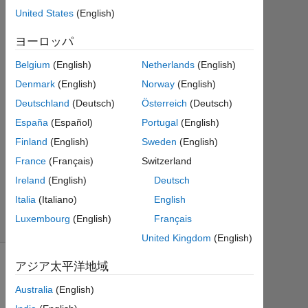
1
United States
(English)
回
答
ヨーロッパ
Belgium
(English)
Netherlands
(English)
2014
Denmark
(English)
Norway
(English)
8 月
1 に
Deutschland
(Deutsch)
Österreich
(Deutsch)
更新
España
(Español)
Portugal
(English)
8
Finland
(English)
Sweden
(English)
ビ
France
(Français)
Switzerland
ュ
ー
Ireland
(English)
Deutsch
(30
Italia
(Italiano)
English
日
Luxembourg
(English)
Français
間)
United Kingdom
(English)
アジア太平洋地域
Australia
(English)