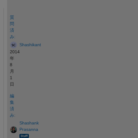
参考
質
問
済
み:
Shashikant
2014
年
8
月
1
日
編
集
済
み:
Shashank
Prasanna