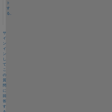
ト
す
る。
サ
イ
ン
イ
ン
し
て
こ
の
質
問
に
回
答
す
る。