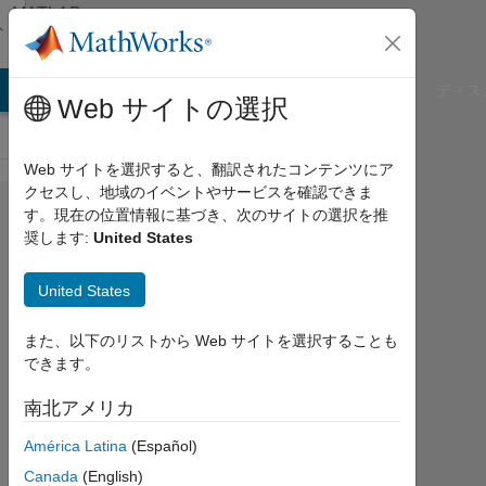
コンテンツへスキップ
MATLAB
Answers
B Answers
File Exchange
Cody
AI Chat Playground
ディス
Web サイトの選択
Web サイトを選択すると、翻訳されたコンテンツにア
クセスし、地域のイベントやサービスを確認できま
Chaotic
す。現在の位置情報に基づき、次のサイトの選択を推
奨します:
United States
signal
generation
United States
using
Matlab
また、以下のリストから Web サイトを選択することも
できます。
Shashikant
南北アメリカ
2014
América Latina
(Español)
8 月
Canada
(English)
1