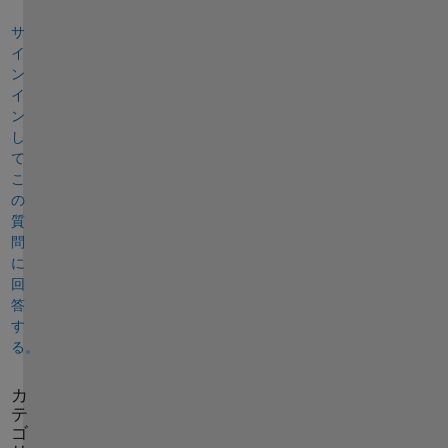
サ
イ
ン
イ
ン
し
て
こ
の
質
問
に
回
答
す
る。
カ
テ
ゴ