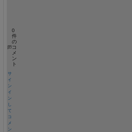
o
x
.
0
件
の
コ
メ
ン
ト
サ
イ
ン
イ
ン
し
て
コ
メ
ン