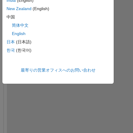
India
(English)
New Zealand
(English)
中国
简体中文
English
日本
(日本語)
한국
(한국어)
W
最寄りの営業オフィスへのお問い合わせ
e 
w
a
n
t 
t
o 
g
e
n
e