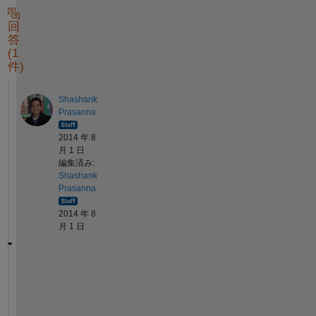
回
答
(1
件)
Shashank
Prasanna
2014 年 8
月 1 日
編集済み:
Shashank
Prasanna
2014 年 8
月 1 日
T
h