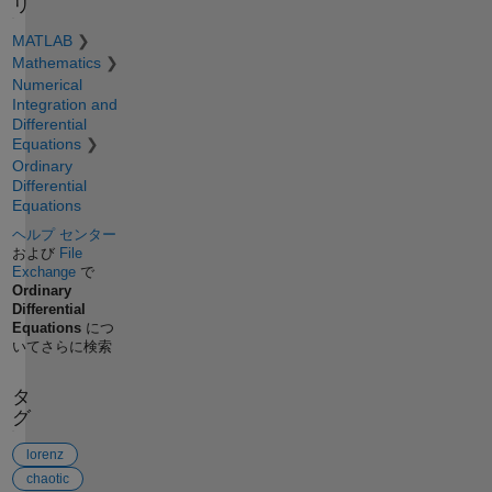
リ
MATLAB
Mathematics
Numerical
Integration and
Differential
Equations
Ordinary
Differential
Equations
ヘルプ センター
および
File
Exchange
で
Ordinary
Differential
Equations
につ
いてさらに検索
タ
グ
lorenz
chaotic