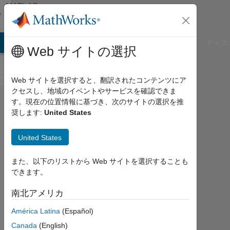
コンテンツへスキップ
MATLAB
Answers
B Answers
File Exchange
Cody
AI Chat Playground
ディス
Web サイトの選択
Web サイトを選択すると、翻訳されたコンテンツにア
クセスし、地域のイベントやサービスを確認できま
Question
す。現在の位置情報に基づき、次のサイトの選択を推
奨します:
United States
regarding
matrix
United States
index
また、以下のリストから Web サイトを選択することも
できます。
jana
2014
南北アメリカ
5 月
América Latina
(Español)
28
3
Canada
(English)