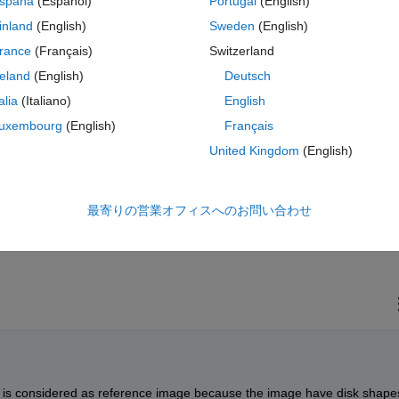
spaña
(Español)
Portugal
(English)
コ
テーマ
inland
(English)
Sweden
(English)
ges of jpg format.
rance
(Français)
Switzerland
reland
(English)
Deutsch
talia
(Italiano)
English
uxembourg
(English)
Français
United Kingdom
(English)
 of 255 intensity then name them reference image else consider them 
最寄りの営業オフィスへのお問い合わせ
ls is considered as reference image because the image have disk shapes