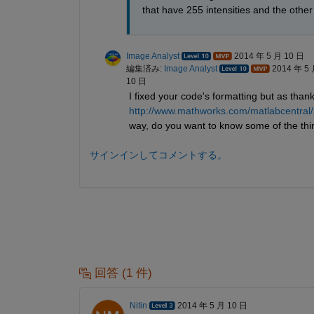
that have 255 intensities and the othe
Image Analyst
2014 年 5 月 10 日
編集済み:
Image Analyst
2014 年 5
10 日
I fixed your code's formatting but as thanks
http://www.mathworks.com/matlabcentral/
way, do you want to know some of the th
サインインしてコメントする。
回答 (1 件)
Nitin
2014 年 5 月 10 日