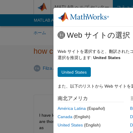
コンテンツへスキップ
MATLAB ヘルプ センター
コミュ
MATLAB Answers
File Exchange
Cody
AI C
ホーム
質問する
回答
閲覧
MATLA
Web サイトの選択
how can i differentiate betwe
Web サイトを選択すると、翻訳され
選択を推奨します:
United States
2014 5 
Filza Ashraf
2014 5 月 9
1 回答
United States
また、以下のリストから Web サイト
南北アメリカ
América Latina
(Español)
B
I have let suppose have 20 images in which 10 ar
Canada
(English)
D
are those images that don't have tumour (pixels of
United States
(English)
D
as