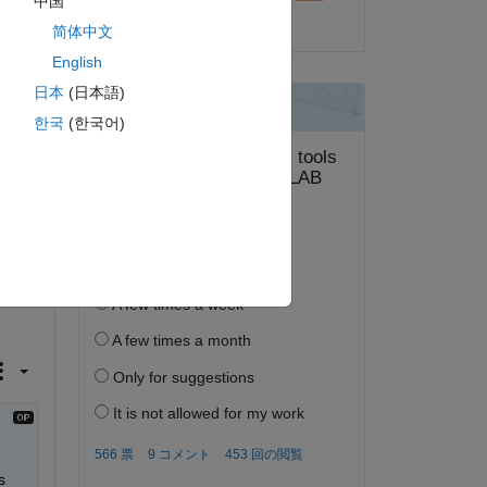
中国
ピー
2014 年 5 月 10 日
简体中文
English
日本
(日本語)
한국
(한국어)
 