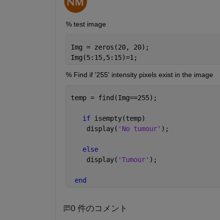
% test image
Img = zeros(20, 20);
Img(5:15,5:15)=1;
% Find if '255' intensity pixels exist in the image
temp = find(Img==255);
if 
isempty(temp)
    display(
'No tumour'
);
else 
    display(
'Tumour'
);
end
0 件のコメント