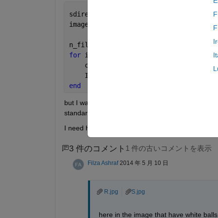
E
sdirectory =(
''
);
F
images = dir(
'*.jpg'
); 
% as i have ima
F
I
n_files = length(images);
for 
i = 1 : n_files;
I
    current_file = images(i).name;
L
    I{i} = imread(current_file ;
end
but I want to separate images if image has pixels
standard image .
I need help.
3 件のコメント
1 件の古いコメントを表示
Filza Ashraf
2014 年 5 月 10 日
R.jpg
S.jpg
here in the image that have white bal