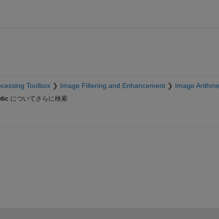
cessing Toolbox
Image Filtering and Enhancement
Image Arithme
tic
についてさらに検索