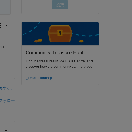
he 
Community Treasure Hunt
Find the treasures in MATLAB Central and
discover how the community can help you!
Start Hunting!
答する。
フォロー