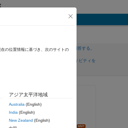
その他
サインインしてこの質問に回答する。
現在の位置情報に基づき、次のサイトの
共
サインインしてアクティビティを
有
フォロー
トを表示
質問済み:
アジア太平洋地域
Filza Ashraf
Australia
(English)
2014 年 5 月 9 日
age 
India
(English)
ry 
編集済み:
New Zealand
(English)
Image Analyst