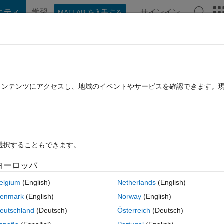
ニティ
学習
サインイン
MATLAB を入手する
hat Playground
ディスカッション
コンテスト
ブログ
投稿
B に関する FAQ
その他
en images
たコンテンツにアクセスし、地域のイベントやサービスを確認できます。
月 10 に更新
8 ビュー (30 日間)
を選択することもできます。
古いコメン
ヨーロッパ
0 投票
MATLAB Online で開く
elgium
(English)
Netherlands
(English)
e standard image and 10 are reference images. I consider standard im
enmark
(English)
Norway
(English)
 intensity 255)and reference that contains tumours so I read the directo
eutschland
(Deutsch)
Österreich
(Deutsch)