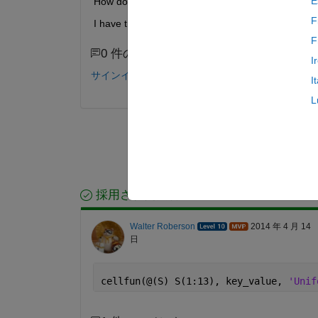
E
How do I code for each of these cells extract the f
F
I have tried key_value(1:13) but this does not work
F
0 件のコメント
I
サインインしてコメントする。
I
L
採用された回答
Walter Roberson
2014 年 4 月 14
日
cellfun(@(S) S(1:13), key_value, 
'Unif