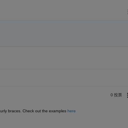
0 投票
 curly braces. Check out the examples
here