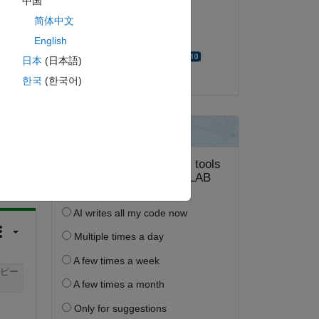
中国
2014 年 4 月 14 日
简体中文
採用済み:
English
Walter Roberson
日本
(日本語)
한국
(한국어)
答する。
フォロー
ピー