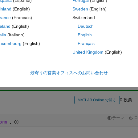
spaña
(Español)
Portugal
(English)
irst 13 characters?
inland
(English)
Sweden
(English)
 and simply pulls out the first 13 rows of records.
rance
(Français)
Switzerland
reland
(English)
Deutsch
talia
(Italiano)
English
uxembourg
(English)
Français
United Kingdom
(English)
サインインしてこの質問に回
共有
サインインしてアクティビティを
最寄りの営業オフィスへのお問い合わせ
0 投票
MATLAB Online で開く
コ
テーマ
orm'
, 0)