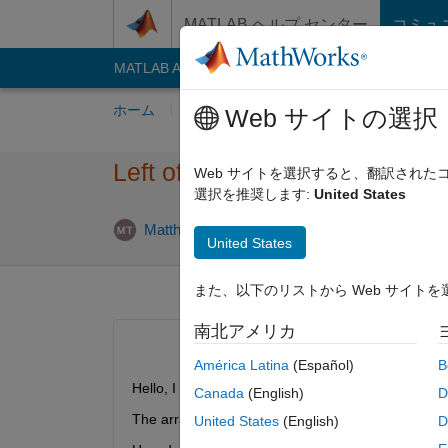
コンテンツへスキップ
MATLAB ヘルプ センター
コミュ
MATLAB Answers
File Exchange
Cody
AI C
ホーム
質問する
回答
閲覧
MATLA
Web サイトの選択
Left of a string
Web サイトを選択すると、翻訳され
選択を推奨します:
United States
回答採用済
Matthew
2014 4 月 14
2 回答
United States
また、以下のリストから Web サイト
南北アメリカ
América Latina
(Español)
B
Hello, I have a column in my table array called ke
Canada
(English)
D
The array contains a string such as '1234567891
United States
(English)
D