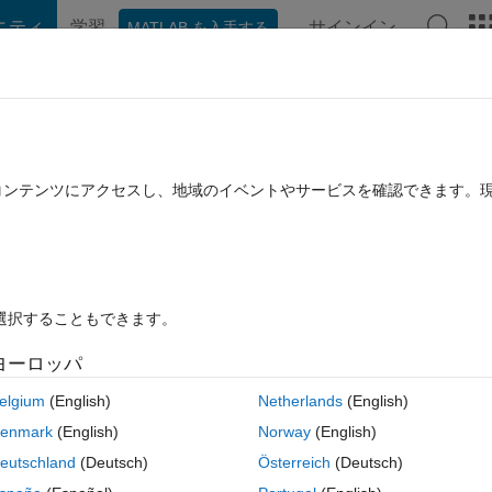
ニティ
学習
サインイン
MATLAB を入手する
hat Playground
ディスカッション
コンテスト
ブログ
投稿
B に関する FAQ
その他
たコンテンツにアクセスし、地域のイベントやサービスを確認できます。
み
2014 4 月 14 に更新
8 ビュー (30 日間)
を選択することもできます。
ヨーロッパ
0 投票
elgium
(English)
Netherlands
(English)
y_value.
enmark
(English)
Norway
(English)
234|XYZ|9999'.
eutschland
(Deutsch)
Österreich
(Deutsch)