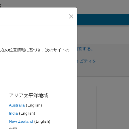
その他
サインインしてこの質問に回答する。
現在の位置情報に基づき、次のサイトの
共
サインインしてアクティビティを
有
フォロー
質問済み:
アジア太平洋地域
Matthew
Australia
(English)
2014 年 4 月 14 日
India
(English)
コメント済み:
New Zealand
(English)
Matthew