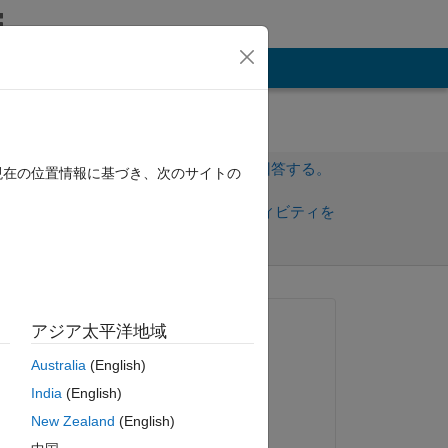
その他
サインインしてこの質問に回答する。
現在の位置情報に基づき、次のサイトの
共
サインインしてアクティビティを
有
フォロー
質問済み:
アジア太平洋地域
William
Australia
(English)
2014 年 4 月 12 日
India
(English)
回答済み:
o 
New Zealand
(English)
Joel Van Sickel