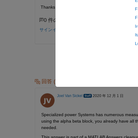
E
Thanks
F
F
0 件のコメント
I
サインインしてコメントする。
I
L
回答 (1 件)
Joel Van Sickel
2020 年 12 月 1 日
Specialized power Systems has numerous measurem
using the alpha beta block, you already have all th
needed.
This answer is part of a MATLAB Answers cleanup 