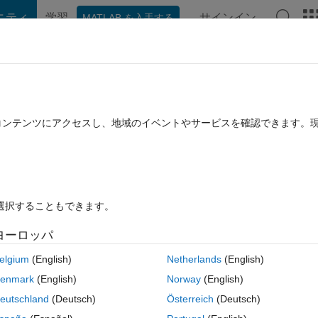
ニティ
学習
サインイン
MATLAB を入手する
hat Playground
ディスカッション
コンテスト
ブログ
投稿
B に関する FAQ
その他
e phase systems with simulink
たコンテンツにアクセスし、地域のイベントやサービスを確認できます。
 12 月 1 に更新
24 ビュー (30 日間)
を選択することもできます。
ヨーロッパ
0 投票
elgium
(English)
Netherlands
(English)
a three phase system. is there a way to do this in Simpower Systems?
enmark
(English)
Norway
(English)
to a voltage and current measurement system and the voltage running t
eutschland
(Deutsch)
Österreich
(Deutsch)