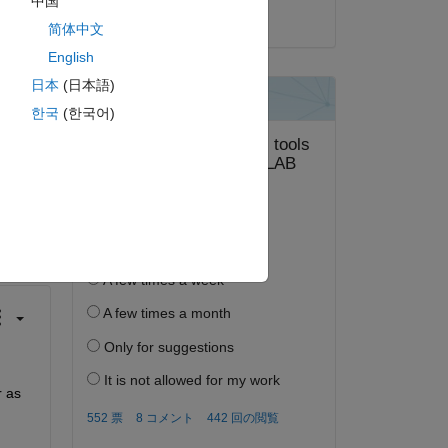
中国
2020 年 12 月 1 日
简体中文
English
日本
(日本語)
한국
(한국어)
答する。
フォロー
 as 