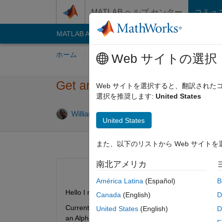
コンテンツへスキップ
MATLAB ヘルプ センター
コミュ
MATLAB Answers
File Exchange
Cody
AI C
ホーム
質問する
回答
閲覧
MATLA
Web サイトの選択
Get angle of voltage for thre
Web サイトを選択すると、翻訳され
選択を推奨します:
United States
2020
William
2014 4 月 12
1 回答
United States
また、以下のリストから Web サイト
南北アメリカ
América Latina
(Español)
B
Hello I need to get the voltage of each phase of 
Canada
(English)
D
Currently I have a three phase source hooked up 
United States
(English)
D
an Alpha Beta function.