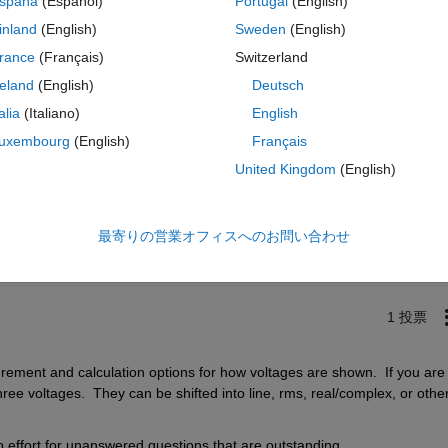
spaña
(Español)
Portugal
(English)
inland
(English)
Sweden
(English)
rance
(Français)
Switzerland
reland
(English)
Deutsch
talia
(Italiano)
English
uxembourg
(English)
Français
United Kingdom
(English)
サインインしてこの質問に回
共有
サインインしてアクティビティを
最寄りの営業オフィスへのお問い合わせ
1 投票
ent and calculation options for how voltages are shown.  If you are 
ree voltages.  They can be shifted into line, rms, real/complex, or other
effort for unanswered questions that are outstanding.