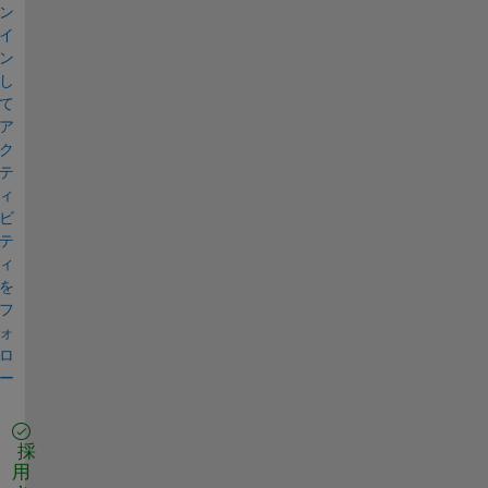
ン
イ
ン
し
て
ア
ク
テ
ィ
ビ
テ
ィ
を
フ
ォ
ロ
ー
採
用