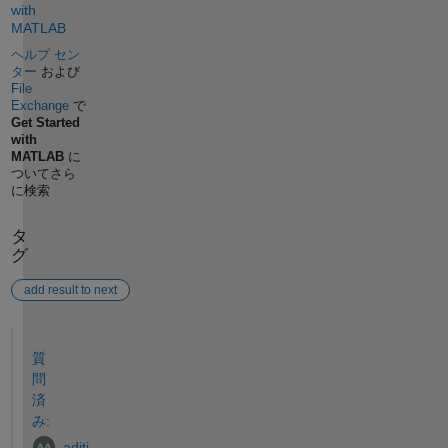
with
MATLAB
ヘルプ セン
ター
および
File
Exchange
で
Get Started
with
MATLAB
に
ついてさら
に検索
タ
グ
add result to next
参考
質
問
済
み:
aditi