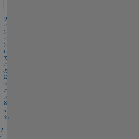
サ
イ
ン
イ
ン
し
て
こ
の
質
問
に
回
答
す
る。
サ
イ