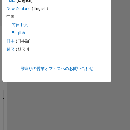
India
(English)
(30
New Zealand
(English)
日
中国
間)
简体中文
English
日本
(日本語)
한국
(한국어)
最寄りの営業オフィスへのお問い合わせ
I 
h
a