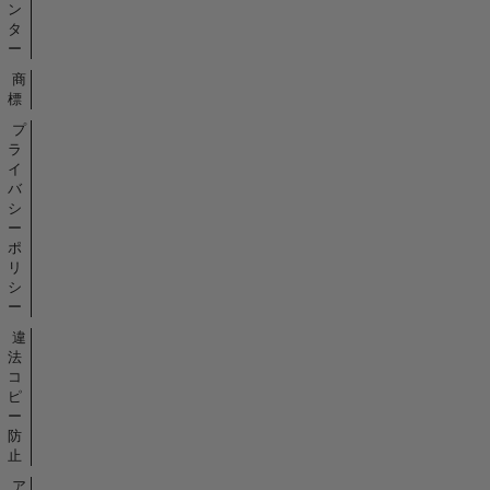
ン
タ
ー
商
標
プ
ラ
イ
バ
シ
ー
ポ
リ
シ
ー
違
法
コ
ピ
ー
防
止
ア