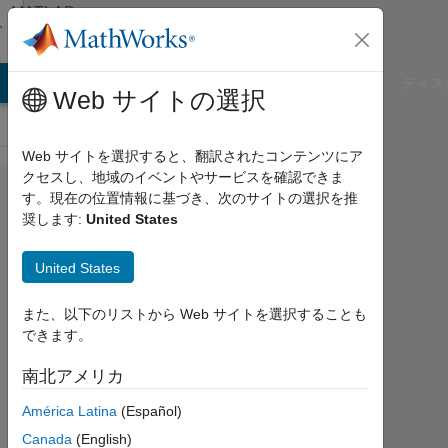
コンテンツへスキップ
MATLAB
Answers
B Answers
File Exchange
Cody
AI Chat Playground
ディス
Web サイトの選択
Web サイトを選択すると、翻訳されたコンテンツにア
クセスし、地域のイベントやサービスを確認できま
add
す。現在の位置情報に基づき、次のサイトの選択を推
奨します:
United States
result
to next
United States
entry
of the
また、以下のリストから Web サイトを選択することも
できます。
column
南北アメリカ
aditi
América Latina
(Español)
2014
Canada
(English)