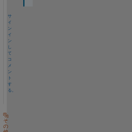
サ
イ
ン
イ
ン
し
て
コ
メ
ン
ト
す
る。
そ
の
他