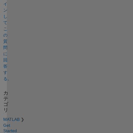
イ
ン
し
て
こ
の
質
問
に
回
答
す
る。
カ
テ
ゴ
リ
MATLAB
Get
Started