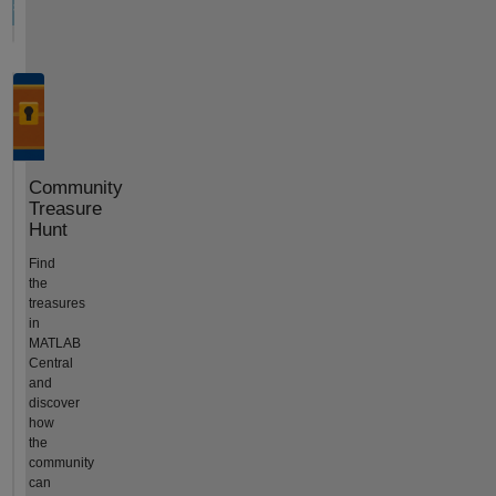
Community
Treasure
Hunt
Find
the
treasures
in
MATLAB
Central
and
discover
how
the
community
can