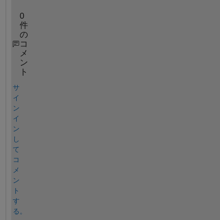
0
件
の
コ
メ
ン
ト
サ
イ
ン
イ
ン
し
て
コ
メ
ン
ト
す
る。