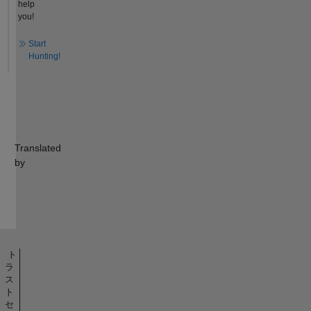
help
you!
Start
Hunting!
Translated
by
ト
ラ
ス
ト
セ