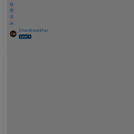
採
用
済
み:
Chandrasekhar