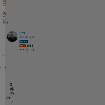
の
回
答
(1
件)
Azzi
Abdelmalek
2014
年 4 月 9 日
out=25+cumsum(1:6)
0
件
の
コ
メ