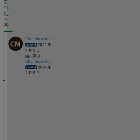
さ
れ
た
回
答
Chandrasekhar
2014 年
4 月 9 日
編集済み:
Chandrasekhar
2014 年
4 月 9 日
i
f 
a 
i
s 
y