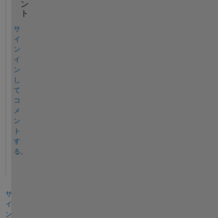
ン
ト
サ
イ
ン
イ
ン
し
て
コ
メ
ン
ト
す
る。
サ
イ
ン