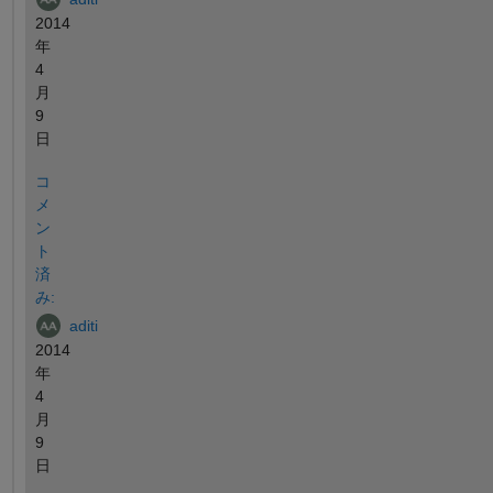
2014
年
4
月
9
日
コ
メ
ン
ト
済
み:
aditi
2014
年
4
月
9
日