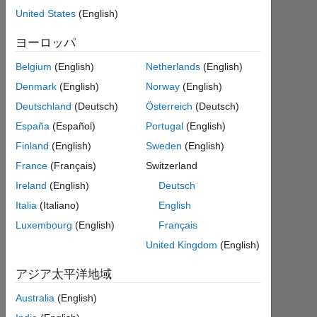
4 月
United States
(English)
9
2
ヨーロッパ
回
答
Belgium
(English)
Netherlands
(English)
Denmark
(English)
Norway
(English)
回
Deutschland
(Deutsch)
Österreich
(Deutsch)
答
採
España
(Español)
Portugal
(English)
用
Finland
(English)
Sweden
(English)
済
France
(Français)
Switzerland
み
Ireland
(English)
Deutsch
2014
Italia
(Italiano)
English
4 月
Luxembourg
(English)
Français
9 に
United Kingdom
(English)
更新
22
アジア太平洋地域
ビ
ュ
Australia
(English)
ー