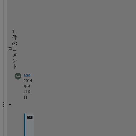
for 
i = 1:length(a)
     sum = sum+a(i);
end
1
件
の
コ
メ
ン
ト
aditi
2014
年 4
月 9
日
t
h