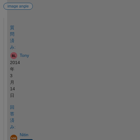
image angle
参考
質
問
済
み:
Tony
2014
年
3
月
14
日
回
答
済
み:
Nitin