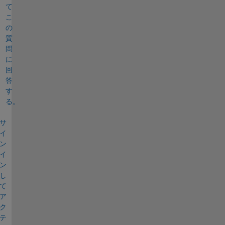
て
こ
の
質
問
に
回
答
す
る。
サ
イ
ン
イ
ン
し
て
ア
ク
テ