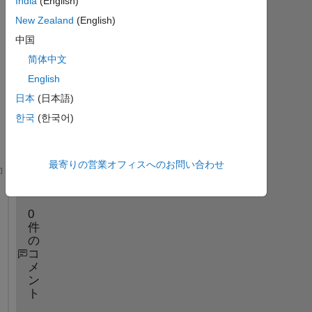
India
(English)
New Zealand
(English)
中国
简体中文
English
日本
(日本語)
한국
(한국어)
最寄りの営業オフィスへのお問い合わせ
How 
would you detect if an image is not upright sin
0
件
の
コ
メ
ン
ト