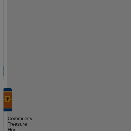
Community
Treasure
Hunt