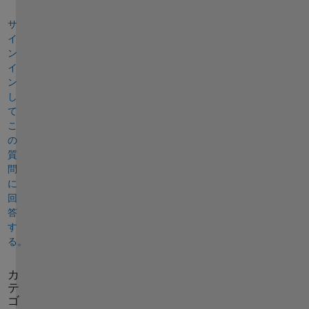
サ
イ
ン
イ
ン
し
て
こ
の
質
問
に
回
答
す
る。
カ
テ
ゴ