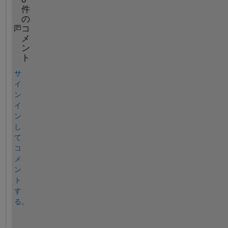
件
の
コ
メ
ン
ト
サ
イ
ン
イ
ン
し
て
コ
メ
ン
ト
す
る。