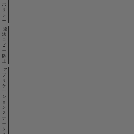
ポ
リ
シ
ー
違
法
コ
ピ
ー
防
止
ア
プ
リ
ケ
ー
シ
ョ
ン
ス
テ
ー
タ