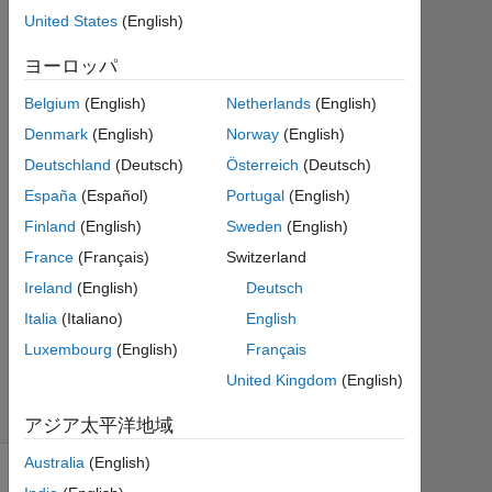
3 月
United States
(English)
14
1
ヨーロッパ
回
答
Belgium
(English)
Netherlands
(English)
Denmark
(English)
Norway
(English)
2014
Deutschland
(Deutsch)
Österreich
(Deutsch)
3 月
14
España
(Español)
Portugal
(English)
に更
Finland
(English)
Sweden
(English)
新
France
(Français)
Switzerland
19
Ireland
(English)
Deutsch
ビ
ュ
Italia
(Italiano)
English
ー
Luxembourg
(English)
Français
(30
United Kingdom
(English)
日
間)
アジア太平洋地域
Australia
(English)