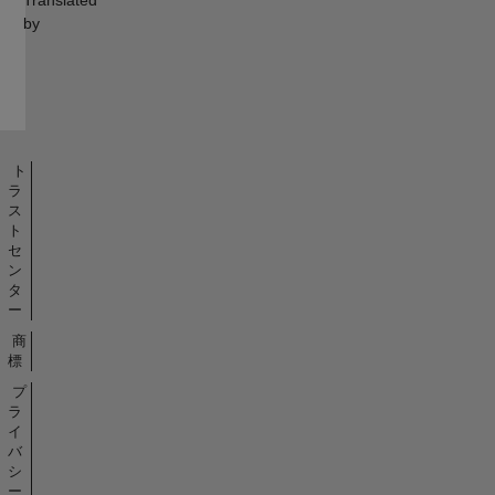
Translated
by
ト
ラ
ス
ト
セ
ン
タ
ー
商
標
プ
ラ
イ
バ
シ
ー