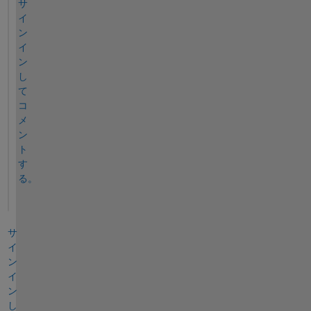
サ
イ
ン
イ
ン
し
て
コ
メ
ン
ト
す
る。
サ
イ
ン
イ
ン
し