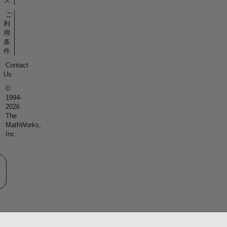
ス
ご
利
用
条
件
Contact
Us
©
1994-
2026
The
MathWorks,
Inc.
eb サイトの選択