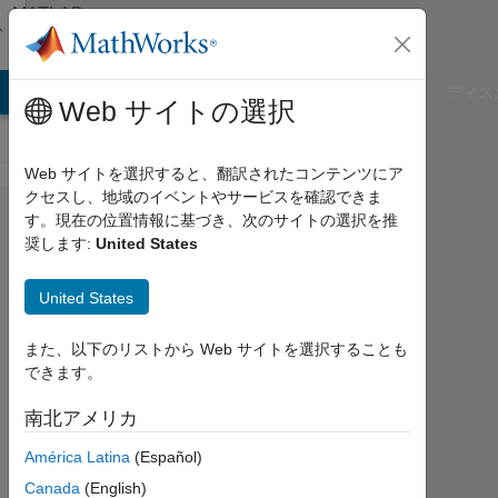
コンテンツへスキップ
MATLAB
Answers
B Answers
File Exchange
Cody
AI Chat Playground
ディス
Web サイトの選択
Web サイトを選択すると、翻訳されたコンテンツにア
クセスし、地域のイベントやサービスを確認できま
how
す。現在の位置情報に基づき、次のサイトの選択を推
奨します:
United States
to
detect
United States
angle
of an
また、以下のリストから Web サイトを選択することも
できます。
image
南北アメリカ
Tony
América Latina
(Español)
2014
Canada
(English)