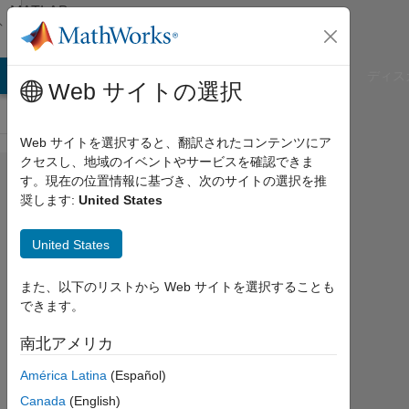
コンテンツへスキップ
MATLAB
Answers
B Answers
File Exchange
Cody
AI Chat Playground
ディス
Web サイトの選択
Web サイトを選択すると、翻訳されたコンテンツにア
クセスし、地域のイベントやサービスを確認できま
How to
す。現在の位置情報に基づき、次のサイトの選択を推
奨します:
United States
solve
symbolic
United States
nonlinear
equations
また、以下のリストから Web サイトを選択することも
できます。
with
constrains
南北アメリカ
América Latina
(Español)
Dina
Canada
(English)