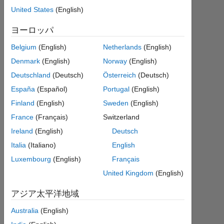
Irofti
United States
(English)
2014
ヨーロッパ
3 月
8
Belgium
(English)
Netherlands
(English)
1
Denmark
(English)
Norway
(English)
回
Deutschland
(Deutsch)
Österreich
(Deutsch)
答
España
(Español)
Portugal
(English)
2014
Finland
(English)
Sweden
(English)
3 月
France
(Français)
Switzerland
9 に
Ireland
(English)
Deutsch
更新
Italia
(Italiano)
English
4
ビ
Luxembourg
(English)
Français
ュ
United Kingdom
(English)
ー
(30
アジア太平洋地域
日
Australia
(English)
間)