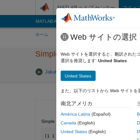
コンテンツへスキップ
MATLAB ヘルプ センター
コミュ
MATLAB Answers
File Exchange
Cody
AI C
ホーム
質問する
回答
閲覧
MATLA
Web サイトの選択
Simple interpolation inside ma
Web サイトを選択すると、翻訳され
選択を推奨します:
United States
回答
Jakub
2013 12 月 7
1 回答
United States
また、以下のリストから Web サイト
南北アメリカ
América Latina
(Español)
B
Simple question, I have matrix A=
Canada
(English)
D
United States
(English)
D
[1 1 1  1 1]