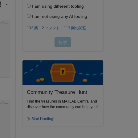
ピー
Community Treasure Hunt
Find the treasures in MATLAB Central and
ピー
discover how the community can help you!
Start Hunting!