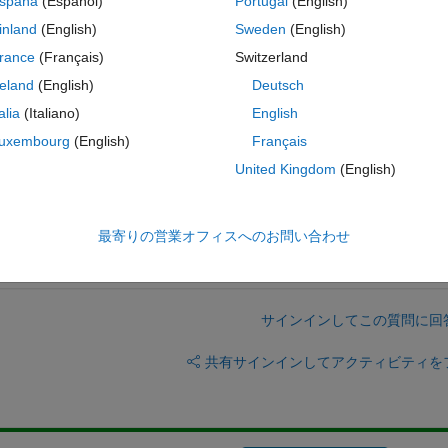
spaña
(Español)
Portugal
(English)
inland
(English)
Sweden
(English)
e the matrix to get sometgink like
rance
(Français)
Switzerland
reland
(English)
Deutsch
talia
(Italiano)
English
uxembourg
(English)
Français
working for me...
United Kingdom
(English)
最寄りの営業オフィスへのお問い合わせ
サインインしてこの質問に回
共有
サインインしてアクティビティを