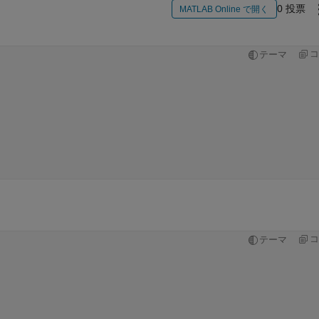
0 投票
MATLAB Online で開く
コ
テーマ
コ
テーマ