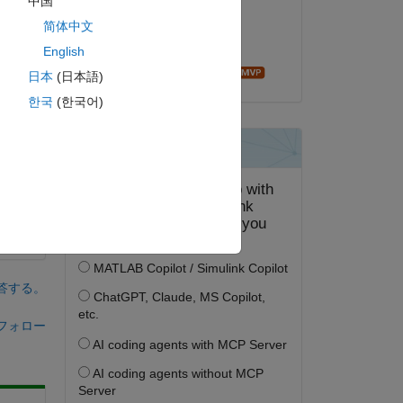
中国
2013 年 12 月 9 日
简体中文
採用済み:
English
Andrei Bobrov
日本
(日本語)
한국
(한국어)
答する。
フォロー