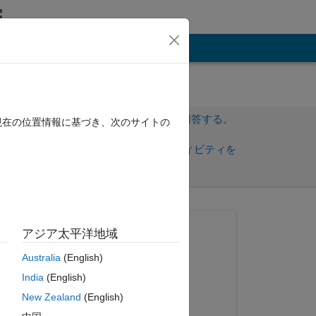
その他
サインインしてこの質問に回答する。
現在の位置情報に基づき、次のサイトの
共
サインインしてアクティビティを
有
フォロー
トを表示
質問済み:
アジア太平洋地域
Jakub
Australia
(English)
2013 年 12 月 7 日
India
(English)
コメント済み:
ピー
New Zealand
(English)
Jakub