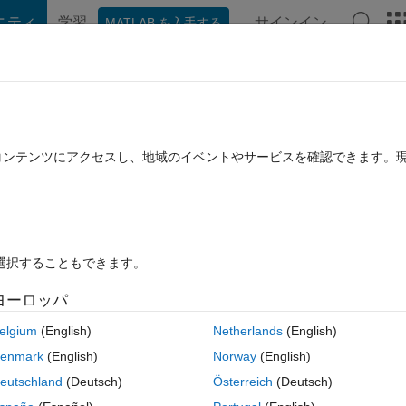
ニティ
学習
サインイン
MATLAB を入手する
hat Playground
ディスカッション
コンテスト
ブログ
投稿
B に関する FAQ
その他
trix
たコンテンツにアクセスし、地域のイベントやサービスを確認できます。
採用済み
2013 12 月 9 に更新
32 ビュー (30 日間)
を選択することもできます。
古いコメン
ヨーロッパ
0 投票
MATLAB Online で開く
elgium
(English)
Netherlands
(English)
enmark
(English)
Norway
(English)
コ
eutschland
(Deutsch)
Österreich
(Deutsch)
テーマ