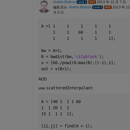
Andrei Bobrov
2013 年 12 月 7 日
編集済み:
Andrei Bobrov
2013 年 12
月 8 日
A =[ 1     1     1     1     1
     1     1    60     1     1
     1     1     1     1     1];
bw = A>1;
B = bwdist(bw,
'cityblock'
);
v = [60./pow2(0:max(B(:))-1),1];
out = v(B+1);
ADD
use
scatteredInterpolant
:
A = [40 1  1 1 60
1  1 20 1  1
15 1  1 1  1];
[ii,jj] = find(A > 1);