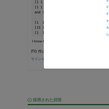
E
[1 1 60 1 1]
[1 1 1  1 1]
F
and 
i want to interpolate values insid
F
I
[1  15 30 15  1]
[15 30 60 30 15]
I
[1  15 30 15  1]
L
I know that i have to use interp2 but it is just not 
0 件のコメント
サインインしてコメントする。
採用された回答