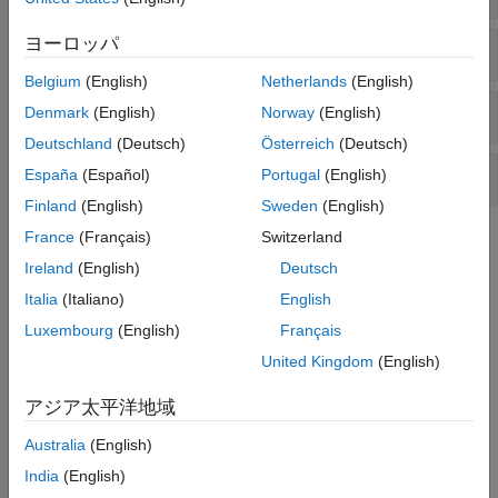
802.11a/b/g/j/p
ヨーロッパ
PHY Configuration
Belgium
(English)
Netherlands
(English)
Waveform Generation
Denmark
(English)
Norway
(English)
Deutschland
(Deutsch)
Österreich
(Deutsch)
Bit-Level Processing
España
(Español)
Portugal
(English)
Finland
(English)
Sweden
(English)
France
(Français)
Switzerland
Topics
Ireland
(English)
Deutsch
802.11 Standards Supported by WLAN Toolbox for PHY
Italia
(Italiano)
English
Modeling
®
Describes the IEEE
802.11™ standards supported by WLAN
Luxembourg
(English)
Français
Toolbox™ for physical layer modeling.
United Kingdom
(English)
HE PPDU Structure
アジア太平洋地域
Describes the HE PPDUs you can model by using WLAN
Australia
(English)
Toolbox.
India
(English)
HE MU Transmission