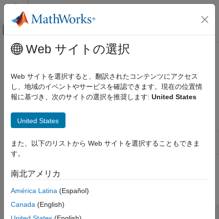
コンテンツへスキップ
MATLAB ヘルプ センター
オフキャンバス ナビゲーション メ
メインコンテンツ
Web サイトの選択
ドキュメンテーションのホーム
802.11ax (Wi-Fi 6)
Wireless Communications
Web サイトを選択すると、翻訳されたコンテンツにアクセス
Transmit 802.11ax™ (HE) signals
し、地域のイベントやサービスを確認できます。現在の位置情
WLAN Toolbox
Model HE-related signal transmission functionality.
報に基づき、次のサイトの選択を推奨します:
United States
Signal Transmission
カテゴリ
Apps
United States
802.11bn (Wi-Fi 8)
WLAN Waveform
Create, impair, visualize, and export
802.11be (Wi-Fi 7)
また、以下のリストから Web サイトを選択することもできま
Generator
WLAN waveforms
802.11az
す。
802.11ba
Functions
南北アメリカ
802.11ax (Wi-Fi 6)
802.11ah
expand all
América Latina
(Español)
802.11ad
Canada
(English)
802.11n/ac (Wi-Fi 4 and Wi-Fi 5)
MAC Frame Configuration and Generation
United States
(English)