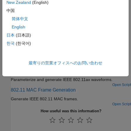
New Zealand
(English)
Describes HE MU transmission configuration options.
中国
Packet Size and Duration Dependencies
简体中文
Describes packet size and duration determination in 802.11.
English
日本
(日本語)
Scrambler Initialization
Convert initial scrambling sequence bits to a scrambler initial
한국
(한국어)
state.
Featured Examples
最寄りの営業オフィスへのお問い合わせ
802.11ax Waveform Generation
Parameterize and generate IEEE 802.11ax waveforms.
Open Script
802.11 MAC Frame Generation
Generate IEEE 802.11 MAC frames.
Open Script
How useful was this information?