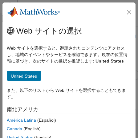
コンテンツへスキップ
MATLAB ヘルプ センター
オフキャンバス ナビゲーション メ
メインコンテンツ
Web サイトの選択
ドキュメンテーションのホーム
このページは機械翻訳を使用して翻訳されました。最新版の英語
を参照するには、ここをクリックします。
テストと計測
Web サイトを選択すると、翻訳されたコンテンツにアクセス
自動車
し、地域のイベントやサービスを確認できます。現在の位置情
SocketCAN デバイス入門
報に基づき、次のサイトの選択を推奨します:
United States
Vehicle Network Toolbox
CAN 通信と CAN FD 通信
United States
MATLABでのコミュニケーション
この例では、Linux® ターミナルで SocketCAN デバイスを識別、
セットアップ、構成し、Vehicle Network Toolbox ™ を使用して
SocketCAN デバイス入門
また、以下のリストから Web サイトを選択することもできま
MATLAB ® からそれらにアクセスする方法を示します。
す。
項目一覧
Linuxシステム上のSocketCANデバイスを識
SocketCAN デバイスを構成するには、システム (sudo) 権限が必
南北アメリカ
別する
要です。この例では、ループバック モードで接続された 2 つの
SocketCAN デバイスの設定
América Latina
(Español)
SocketCAN 対応 CAN/CAN FD デバイス (
と
) を使用し
can0
can1
仮想SocketCANデバイスを作成する（オプ
ます。
Canada
(English)
ション）
United States
(English)
構成されたデバイスをオンラインにする