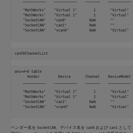
    ___________    ___________    _______    ___________ 
    "MathWorks"    "Virtual 1"        1       "Virtual"  
    "MathWorks"    "Virtual 1"        2       "Virtual"  
    "SocketCAN"    "can0"           NaN       ""         
    "SocketCAN"    "can1"           NaN       ""         
    "SocketCAN"    "vcan0"          NaN       "Virtual"  
canFDChannelList
ans=
4×6 table
      Vendor         Device       Channel    DeviceModel 
    ___________    ___________    _______    ___________ 
    "MathWorks"    "Virtual 1"        1       "Virtual"  
    "MathWorks"    "Virtual 1"        2       "Virtual"  
    "SocketCAN"    "can1"           NaN       ""         
    "SocketCAN"    "vcan0"          NaN       "Virtual"  
ベンダー名を
、デバイス名を
および
として
SocketCAN
can0
can1