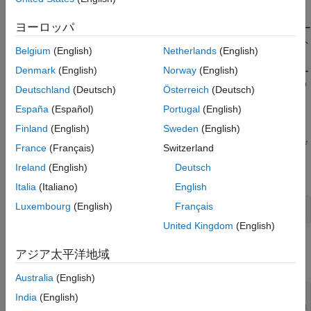
Linuxシステム上のSocketCANデバイスを識別する
SocketCANデバイスとの通信
ヨーロッパ
CAN/CAN FD に関連付けられた SocketCAN ネイティブ インター
オンラインデバイスを停止する
フェイスの場合、ハードウェア デバイスはそれらを Linux ネット
Belgium
(English)
Netherlands
(English)
ワーク層で
、
、can2 などとして登録します。
can0
can1
Denmark
(English)
Norway
(English)
SocketCAN デバイスを Linux システムに接続すると、Linux カー
ネルは対応するデバイス ドライバーをロードし、Linux ネットワ
Deutschland
(Deutsch)
Österreich
(Deutsch)
ーク層はデバイスに対応する CAN ネットワーク インターフェイ
España
(Español)
Portugal
(English)
スを作成します (例:
)。
can0
Finland
(English)
Sweden
(English)
システムで使用可能な SocketCAN/CAN FD 対応ハードウェア デ
France
(Français)
Switzerland
バイスのリストを表示するには、Linux ターミナルで次のコマン
Ireland
(English)
Deutsch
ドを実行します。
Italia
(Italiano)
English
Luxembourg
(English)
Français
United Kingdom
(English)
システムでサポートされているすべてのハードウェア CAN/CAN
アジア太平洋地域
FD デバイスが一覧表示されます。
Australia
(English)
% ip -details link show type can

India
(English)
7: can0: <NOARP,ECHO> mtu 16 qdisc pfifo_fast state DOWN 