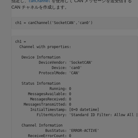
指定し、
を使用して CAN メッセージを送受信する
canChannel
CAN チャネルを作成します。
ch1 = canChannel(
'SocketCAN'
,
'can0'
)
ch1 = 

  Channel with properties:

   Device Information

           DeviceVendor: 'SocketCAN'

                 Device: 'can0'

           ProtocolMode: 'CAN'

   Status Information

                Running: 0

      MessagesAvailable: 0

       MessagesReceived: 0

    MessagesTransmitted: 0

       InitialTimestamp: [0×0 datetime]

          FilterHistory: 'Standard ID Filter: Allow All |
   Channel Information

              BusStatus: 'ERROR-ACTIVE'

      ReceiveErrorCount: 0
