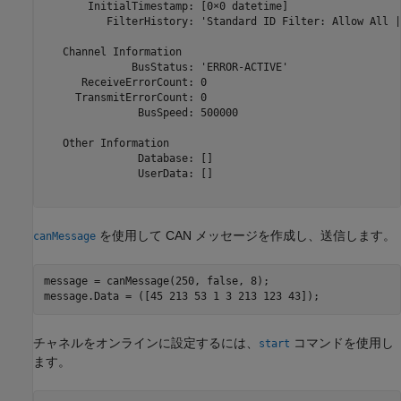
       InitialTimestamp: [0×0 datetime]

          FilterHistory: 'Standard ID Filter: Allow All |
   Channel Information

              BusStatus: 'ERROR-ACTIVE'

      ReceiveErrorCount: 0

     TransmitErrorCount: 0

               BusSpeed: 500000

   Other Information

               Database: []

               UserData: []

を使用して CAN メッセージを作成し、送信します。
canMessage
message = canMessage(250, false, 8);

message.Data = ([45 213 53 1 3 213 123 43]);
チャネルをオンラインに設定するには、
コマンドを使用し
start
ます。