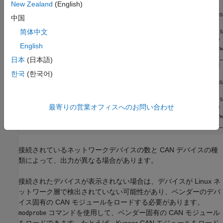
New Zealand
(English)
    link/can  promiscuity 0 minmtu 0 maxmtu 0 

    can state STOPPED (berr-counter tx 0 rx 0) restart-ms 
中国
	  bitrate 500000 sample-point 0.875 

	  tq 12 prop-seg 69 phase-seg1 70 phase-seg2 20 sjw 1

简体中文
	  pcan_usb_pro_fd: tseg1 1..256 tseg2 1..128 sjw 1..128 brp 1..1024 brp-inc 1

English
	  pcan_usb_pro_fd: dtseg1 1..32 dtseg2 1..16 dsjw 1..16 dbrp 1..1024 dbrp-inc 1

	  clock 80000000 numtxqueues 1 numrxqueues 1 gso_max_size 65536 gso_max_segs 65535 

日本
(日本語)
8: can1: <NOARP,ECHO> mtu 16 qdisc pfifo_fast state DOWN 
한국
(한국어)
    link/can  promiscuity 0 minmtu 0 maxmtu 0 

    can state STOPPED (berr-counter tx 0 rx 0) restart-ms 
	  bitrate 500000 sample-point 0.875 

	  tq 12 prop-seg 69 phase-seg1 70 phase-seg2 20 sjw 1

最寄りの営業オフィスへのお問い合わせ
	  pcan_usb_pro_fd: tseg1 1..256 tseg2 1..128 sjw 1..128 brp 1..1024 brp-inc 1

	  pcan_usb_pro_fd: dtseg1 1..32 dtseg2 1..16 dsjw 1..16 dbrp 1..1024 dbrp-inc 1

接続されているネットワークデバイスの数と CAN デバイスの種
類によって、出力が異なる場合があります。
接続されたデバイスが表示されない場合は、デバイスが Linux ネ
ットワーク層で検出されていない可能性があり、ベンダーのデバ
イス固有の CAN モジュールをロードする必要があります。
コマンドを使用して、ベンダー固有の CAN モジュール
modprobe