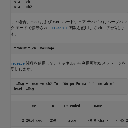
start(ch1);

start(ch2);
この場合、
および
ハードウェア デバイスはループバッ
can0
can1
ク モードで接続され、
関数を使用して
で送信しま
transmit
ch1
す。
transmit(ch1,message);
関数を使用して、チャネルから利用可能なメッセージを
receive
受信します。
rxMsg = receive(ch2,Inf,
"OutputFormat"
,
"timetable"
);

head(rxMsg)
       Time       ID     Extended       Name             
    __________    ___    ________    __________    ______