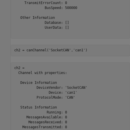
     TransmitErrorCount: 0

               BusSpeed: 500000

   Other Information

               Database: []

               UserData: []

ch2 = canChannel(
'SocketCAN'
,
'can1'
)
ch2 = 

  Channel with properties:

   Device Information

           DeviceVendor: 'SocketCAN'

                 Device: 'can1'

           ProtocolMode: 'CAN'

   Status Information

                Running: 0

      MessagesAvailable: 0

       MessagesReceived: 0

    MessagesTransmitted: 0
