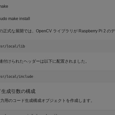
make
sudo make install
正式な展開では、OpenCV ライブラリが Raspberry Pi
usr/local/lib
連付けられたヘッダーは以下に配置されました。
usr/local/include
ド生成引数の構成
 出力用のコード生成構成オブジェクトを作成します。