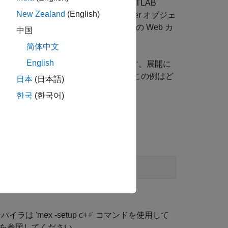
ストでのシミュレーションには、'MATLAB
New Zealand
(English)
ision System Toolbox™ の VideoPlayer オブジェ
ートされないため、OpenCV ベースの Web カ
中国
。
简体中文
English
ルド) および標準の C++ コンパイラが必要です。展開に
 Raspberry Pi 2 を使用しています。この例はど
日本
(日本語)
한국
(한국어)
形式で下部に置かれた関数です。
'mex -setup c++' コマンドを使用して
を参照してください。