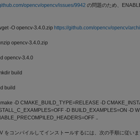
/github.com/opencv/opencv/issues/9942
の問題のため、ENABLE_
wget -O opencv-3.4.0.zip
https://github.com/opencv/opencv/archi
unzip opencv-3.4.0.zip
cd opencv-3.4.0
mkdir build
cd build
cmake -D CMAKE_BUILD_TYPE=RELEASE -D CMAKE_INSTALL
STALL_C_EXAMPLES=OFF -D BUILD_EXAMPLES=ON -D W
NABLE_PRECOMPILED_HEADERS=OFF ..
nCV をコンパイルしてインストールするには、次の手順に従い