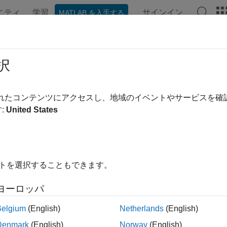
ニティ
学習
サインイン
MATLAB を入手する
ンテーション
例
関数
ブロック
アプリ
ビデオ
跡 (Raspberry Pi2)
択
されたコンテンツにアクセスし、地域のイベントやサービスを
例では次を使用します。
:
United States
LAB Coder
MATLAB Coder
uter Vision Toolbox
Computer Vision Toolbox
イトを選択することもできます。
は、MATLAB® Coder™ を使用して MATLAB ファイル
ンを展開する方法を説明します。
ヨーロッパ
は Web カメラからビデオ フレームを読み取ります。Viola-
Belgium
(English)
Netherlands
(English)
 アルゴリズムを使用してライブ ビデオ ストリームで顔を追跡
Denmark
(English)
Norway
(English)