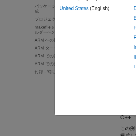
スと一
パッケージ化された zip ファイルの作
United States
(English)
Suppo
成
クトが
プロジェクト フォルダーの作成
メラ 
makefile の更新とプロジェクト フォ
F
ルダーへのコピー
ターゲッ
ARM への展開
は Ra
I
ARM ターゲットへのコードの転送
の A
ARM での実行可能ファイルのビルド
I
ARM での実行可能ファイルの実行
この例に
付録 - 補助関数
この例
func
C++
この例を
構成し