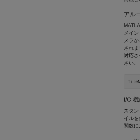
アルゴ
MAT
メイン
メラか
されま
対応さ
さい。
file
I/O
スタンド
イルを作
関数に