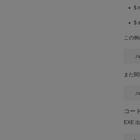
$ 
$ 
この例の
   /
また関
   /
コー
EXE