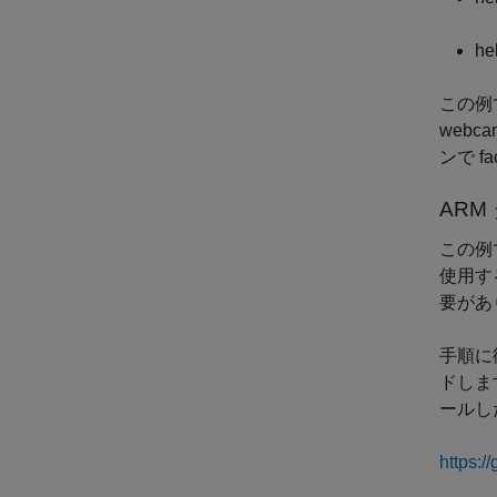
he
この例で
webca
ンで f
ARM
この例
使用する
要があ
手順に従
ドしま
ールし
https:/