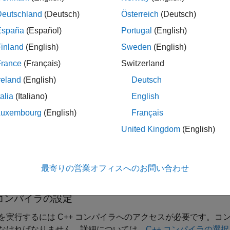
連のマーカーが描かれたフレームが表示されます。MATLAB ホ
Deutschland
(Deutsch)
Österreich
(Deutsch)
rt Package for USB Webcams' の関数 webcam と、Computer V
使用されます。これらの 2 つの機能では ARM ターゲットがサポ
España
(Español)
Portugal
(English)
リーダーとビデオ ビューアー機能を使用して展開が行われます
inland
(English)
Sweden
(English)
France
(Français)
Switzerland
トには OpenCV Version 3.4.0 ライブラリ (GTK でビ
spbian Stretch オペレーティング システムがインストールされた
reland
(English)
Deutsch
RM ターゲットでも機能するはずです。
talia
(Italiano)
English
Luxembourg
(English)
Français
は MATLAB Coder のライセンスが必要です。
United Kingdom
(English)
は、本体部分が上部にあり、ヘルパー ルーチンが
入れ子関数
の
最寄りの営業オフィスへのお問い合わせ
tion
 コンパイラの設定
実行するには C++ コンパイラへのアクセスが必要です。コンパイラは 
なければなりません。詳細については、
C++ コンパイラの選択