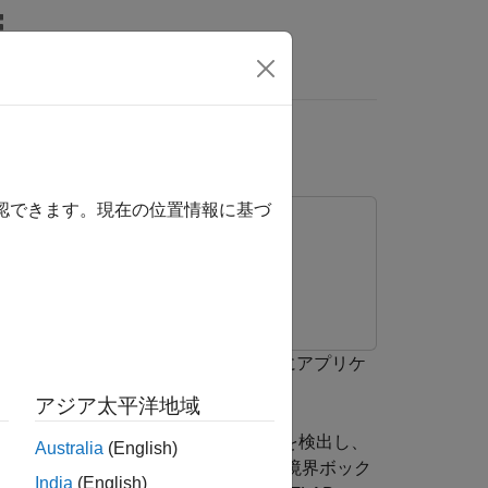
MATLAB Answers
確認できます。現在の位置情報に基づ
から C コードを生成し、ARM ターゲットにアプリケ
アジア太平洋地域
Jones 顔検出アルゴリズムを使用して顔を検出し、
Australia
(English)
します。最後に、追跡される顔の周りに境界ボック
India
(English)