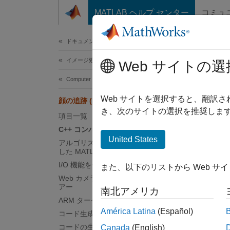
コンテンツへスキップ
MATLAB ヘルプ センター
コミュ
ドキュメ
ドキュメンテーションのホーム
イメージ処理とコンピューター ビジョン
顔の追
Web サイトの選
Computer Vision Toolbox
Web サイトを選択すると、翻訳
顔の追跡 (Raspberry Pi2)
この
き、次のサイトの選択を推奨します
項目一覧
MAT
C++ コンパイラの設定
Comp
United States
アルゴリズムにおける計算部分を独立
した MATLAB 関数として分割
I/O 機能を使用した main 関数の作成
また、以下のリストから Web サ
この例で
Web カメラ リーダーとビデオ ビュー
ーショ
アー
南北アメリカ
ARM ターゲット用の OpenCV
ここで
América Latina
(Español)
コード生成引数の構成
KLT
コードの生成
Canada
(English)