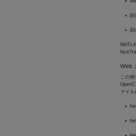
W
顔
顔
MATL
face
Web
この例
Ope
ァイル
he
he
he