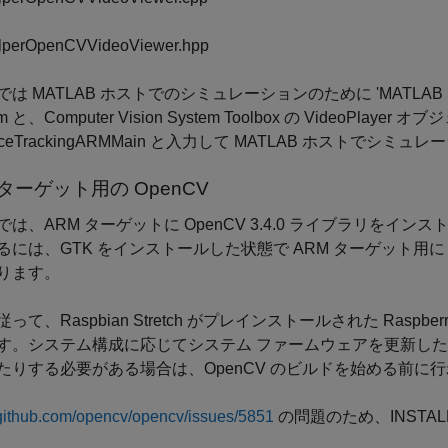
lperOpenCVVideoViewer.hpp
は MATLAB ホストでのシミュレーションのために 'MATLAB Support
m と、Computer Vision System Toolbox の VideoPl
aceTrackingARMMain と入力して MATLAB ホストでシ
 ターゲット用の OpenCV
では、ARM ターゲットに OpenCV 3.4.0 ライブラリを
には、GTK をインストールした状態で ARM ターゲット用に Op
ります。
って、Raspbian Stretch がプレインストールされた Raspberry
す。システム構成に応じてシステム ファームウェアを更新し
たりする必要がある場合は、OpenCV のビルドを始める前に
/github.com/opencv/opencv/issues/5851
の問題のため、INSTAL