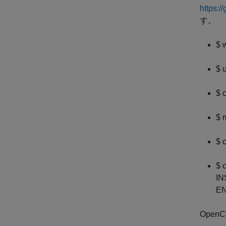
https:/
す。
$ 
$ 
$ 
$ 
$ 
$ 
IN
E
Ope