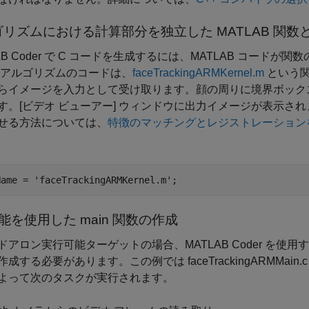
リズムにおける計算部分を独立した MATLAB 関数
LAB Coder で C コードを生成するには、MATLAB コー
 アルゴリズムのコードは、
faceTrackingARMKernel.m
という関
らイメージを入力として受け取ります。顔の周りに境界ボック
す。[ビデオ ビューアー] ウィンドウに出力イメージが表示され
せる方法については、
特徴のマッチングとレジストレーション
Name = 
'faceTrackingARMKernel.m'
 機能を使用した main 関数の作成
アロン実行可能ターゲットの場合、MATLAB Coder を使用する
成する必要があります。この例では faceTrackingARMMai
よって次のタスクが実行されます。