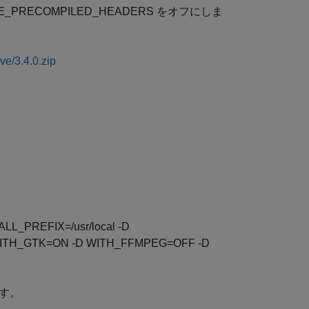
PRECOMPILED_HEADERS をオフにしま
ve/3.4.0.zip
_PREFIX=/usr/local -D
ITH_GTK=ON -D WITH_FFMPEG=OFF -D
ます。