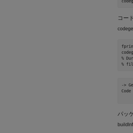
コー
code
fpri
% Du
% fi
-> G
Code 
パッケ
buil