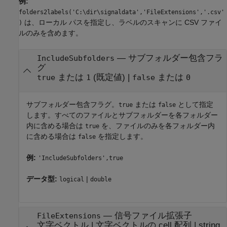
例:
folders2labels('C:\dir\signaldata','FileExtensions','.csv'
は、ローカル パスを指定し、ラベルのスキャンに CSV ファイ
)
ルのみを含めます。
—
サブフォルダー包含フラ
IncludeSubfolders
グ
または
(既定値) |
または
true
1
false
0
サブフォルダー包含フラグ。
または
として指定
true
false
します。すべてのファイルとサブフォルダーを各フォルダー
内に含める場合は
を、ファイルのみを各フォルダー内
true
に含める場合は
を指定します。
false
例:
'IncludeSubfolders',true
データ型:
|
logical
double
—
信号ファイル拡張子
FileExtensions
文字ベクトル
|
文字ベクトルの cell 配列
|
string