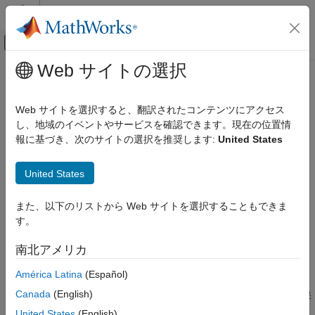
コンテンツへスキップ
MATLAB ヘルプ センター
オフキャンバス ナビゲーション メ
メインコンテンツ
Web サイトの選択
ドキュメンテーションのホーム
folders2labels
イメージ処理とコンピューター ビジョン
Web サイトを選択すると、翻訳されたコンテンツにアクセス
フォルダー名からのラベル リストの取得
し、地域のイベントやサービスを確認できます。現在の位置情
Computer Vision Toolbox
報に基づき、次のサイトの選択を推奨します:
United States
グラウンド トゥルースのイメージおよびビデ
ページ内をすべて折りたたむ
オ
構文
AI モデル学習に向けたグラウンド トゥルース
United States
の使用
lbls = folders2labels(loc)
また、以下のリストから Web サイトを選択することもできま
Computer Vision Toolbox
lbls = folders2labels(loc,Name,Value)
す。
lbls = folders2labels(ds)
イメージとビデオの分類
[lbls,files] = folders2labels(
___
)
イメージ カテゴリの分類
南北アメリカ
説明
Computer Vision Toolbox
América Latina
(Español)
この関数は、機械学習または深層学習の分類問題の作業におい
イメージとビデオの分類
Canada
(English)
て、ラベル付きデータがその対応するラベル名のフォルダーに保
ビデオ分類
存されている場合に使用します。
United States
(English)