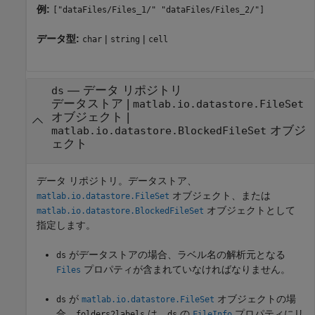
例:
["dataFiles/Files_1/" "dataFiles/Files_2/"]
データ型:
|
|
char
string
cell
—
データ リポジトリ
ds
データストア
|
matlab.io.datastore.FileSet
オブジェクト
|
オブジ
matlab.io.datastore.BlockedFileSet
ェクト
データ リポジトリ。データストア、
オブジェクト、または
matlab.io.datastore.FileSet
オブジェクトとして
matlab.io.datastore.BlockedFileSet
指定します。
がデータストアの場合、ラベル名の解析元となる
ds
プロパティが含まれていなければなりません。
Files
が
オブジェクトの場
ds
matlab.io.datastore.FileSet
合、
は、
の
プロパティにリ
folders2labels
ds
FileInfo