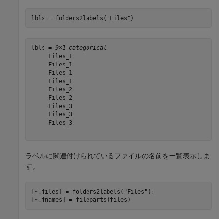
lbls = folders2labels(
"Files"
)
lbls = 
9×1 categorical
     Files_1 

     Files_1 

     Files_1 

     Files_1 

     Files_2 

     Files_2 

     Files_3 

     Files_3 

     Files_3 

ラベルに関連付けられているファイルの名前を一覧表示しま
す。
[~,files] = folders2labels(
"Files"
);

[~,fnames] = fileparts(files)