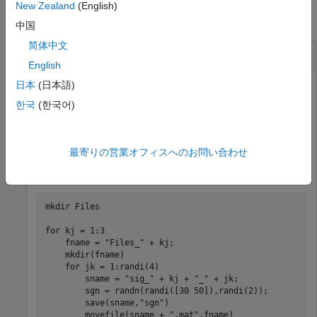
New Zealand
(English)
すべて折りたたむ
中国
简体中文
フォルダー名からのラベル付け
English
日本
(日本語)
한국
(한국어)
、
、
の 3 つのサブフォルダーを含む
Files_1
Files_2
Files_3
現在のフォルダーに、
というフォルダーを作成しま
Files
す。各サブフォルダーにランダムな数のファイルを追加しま
最寄りの営業オフィスへのお問い合わせ
す。各ファイルには、ランダム サイズのランダム信号が含
まれています。
mkdir 
Files
for
 kj = 1:3

    fname = 
"Files_"
 + kj;

    mkdir(fname)

for
 jk = 1:randi(4)

        sname = 
"sig_"
 + kj + 
"_"
 + jk;

        sgn = randn(randi([30 50]),randi(2));

        save(sname,
"sgn"
)

        movefile(sname + 
".mat"
,fname)
