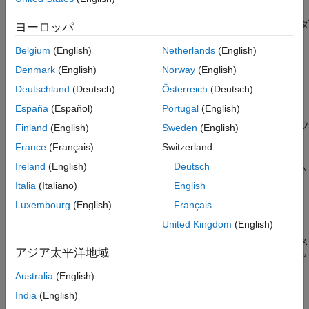
folders2labels
は、場所
で指定されたフォルダ
= folders2labels(
)
loc
ヨーロッパ
lbls
loc
項目一覧
ー名に基づいてラベルのリストを作成します。
Belgium
(English)
Netherlands
(English)
構文
例
説明
Denmark
(English)
Norway
(English)
例
Deutschland
(Deutsch)
Österreich
(Deutsch)
は、名前と値のペアを
= folders2labels(
,
)
lbls
loc
Name,Value
入力引数
España
(Español)
Portugal
(English)
使用して追加の入力引数を指定します。たとえ
名前と値の引数
ば、
では、ラベルのスキャンに .mat フ
'FileExtensions','.mat'
Finland
(English)
Sweden
(English)
出力引数
ァイルのみを含めます。
France
(Français)
Switzerland
バージョン履歴
Ireland
(English)
Deutsch
参考
は、
に含まれるファイルに基づい
= folders2labels(
)
ds
lbls
ds
てラベルのリストを作成します。
は、
ds
Italia
(Italiano)
English
オブジェクトまたは
matlab.io.datastore.FileSet
Luxembourg
(English)
Français
オブジェクトです。
matlab.io.datastore.BlockedFileSet
United Kingdom
(English)
は、さらにファイルのリス
[
,
] = folders2labels(
___
)
lbls
files
アジア太平洋地域
トを返します。
の
番目の要素は、
内の
番目のファ
lbls
i
files
i
イルのラベルに対応します。
Australia
(English)
India
(English)
例