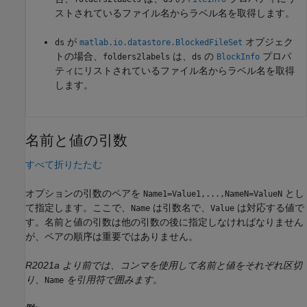
ストされているファイル名からラベル名を取得します。
が
オブジェク
ds
matlab.io.datastore.BlockedFileSet
トの場合、
は、
の
プロパ
folders2labels
ds
BlockInfo
ティにリストされているファイル名からラベル名を取得
します。
名前と値の引数
すべて折りたたむ
オプションの引数のペアを
とし
Name1=Value1,...,NameN=ValueN
て指定します。ここで、
は引数名で、
は対応する値で
Name
Value
す。名前と値の引数は他の引数の後に指定しなければなりません
が、ペアの順序は重要ではありません。
R2021a より前では、コンマを使用して名前と値をそれぞれ区切
り、
を引用符で囲みます。
Name