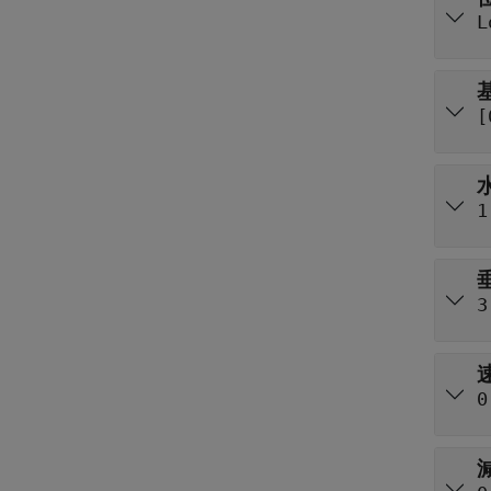
L
[
1
3
0