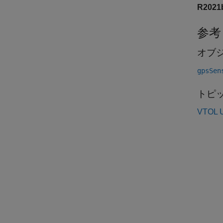
R202
参考
オブ
gpsSen
トピ
VTO