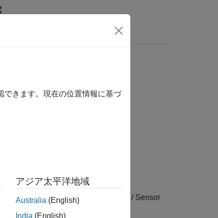
ビデオ
MATLAB Answers
確認できます。現在の位置情報に基づ
nario and Sensor Modeling
アジア太平洋地域
ltisensor Positioning / Sensor Models
ing Toolbox / Multisensor Positioning / Sensor
Australia
(English)
India
(English)