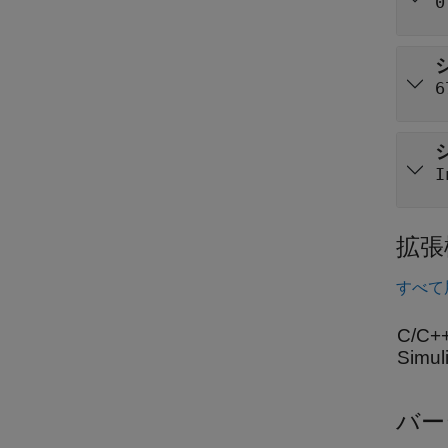
0
6
I
拡張
すべて
C/C
Sim
バー