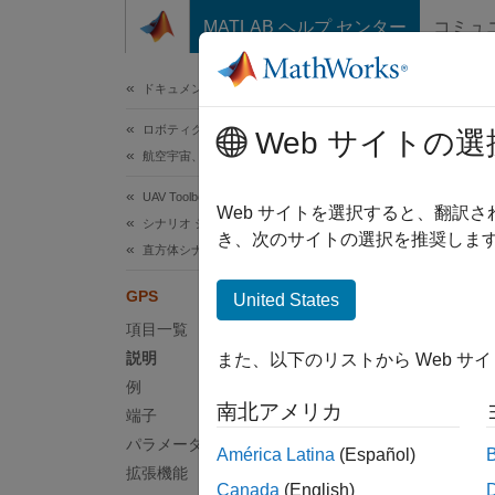
コンテンツへスキップ
MATLAB ヘルプ センター
コミュ
ドキュメ
ドキュメンテーションのホーム
ロボティクスおよび自律システム
GP
Web サイトの選
航空宇宙、防衛
UAV Toolbox
ノイズ
Web サイトを選択すると、翻訳
シナリオ シミュレーション
R2021
き、次のサイトの選択を推奨します
直方体シナリオ シミュレーション
このペ
GPS
United States
項目一覧
説明
また、以下のリストから Web サ
例
南北アメリカ
端子
パラメーター
América Latina
(Español)
拡張機能
Canada
(English)