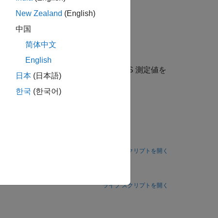
New Zealand
(English)
中国
简体中文
English
に基づいて、ノイズで破損した GPS 測定値を
日本
(日本語)
-高度の LLA 座標に変換します。
한국
(한국어)
ut of a guidance model in Simulink®.
ライブ スクリプトを開く
n Simulink®.
ライブ スクリプトを開く