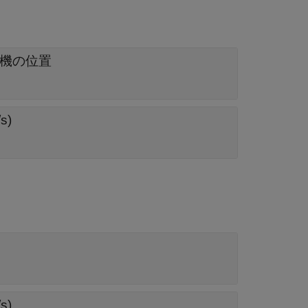
信機の位置
s)
s)