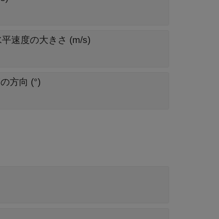
速度の大きさ (m/s)
方向 (°)