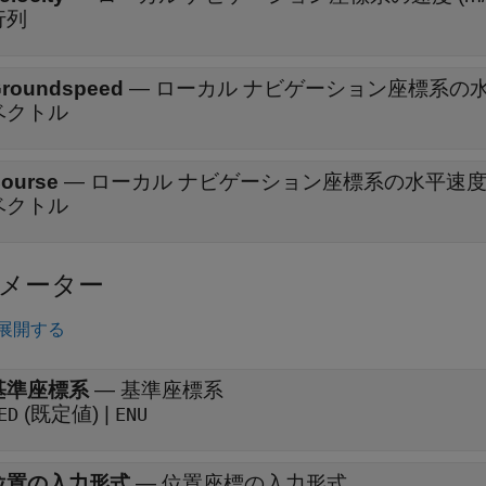
行列
roundspeed
—
ローカル ナビゲーション座標系の水平
ベクトル
ourse
—
ローカル ナビゲーション座標系の水平速度の
ベクトル
メーター
展開する
基準座標系
—
基準座標系
(既定値) |
ED
ENU
位置の入力形式
—
位置座標の入力形式