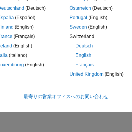
Deutschland
(Deutsch)
Österreich
(Deutsch)
España
(Español)
Portugal
(English)
inland
(English)
Sweden
(English)
France
(Français)
Switzerland
ロックは、ローカル座標系または測地座標系での入力位置と速度
reland
(English)
Deutsch
ます。WGS84 地球モデルを使用して、ローカル座標を緯度-経度
talia
(Italiano)
English
Luxembourg
(English)
Français
United Kingdom
(English)
S Sensor Noise to Multirotor Guidance Model
Block to add sensor noise to the position and velocity outp
psSensor
最寄りの営業オフィスへのお問い合わせ
ate GPS Sensor Noise
 GPS block to add GPS sensor noise to position and velocity inputs i