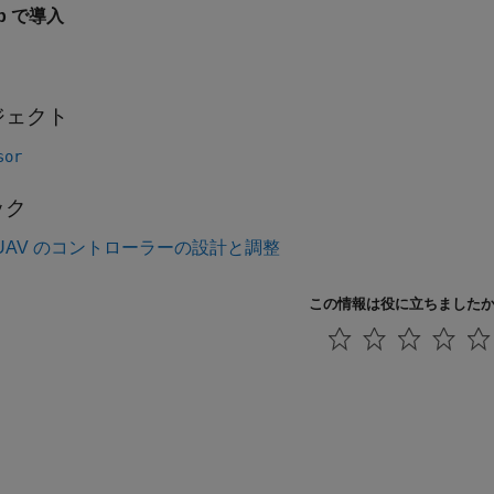
1b で導入
ジェクト
sor
ック
L UAV のコントローラーの設計と調整
この情報は役に立ちました