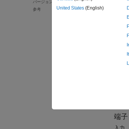
バージョン履歴
United States
(English)
参考
F
説明
このブ
I
出力し
I
例
Add GP
Use a
g
Simul
Use the
端子
入力