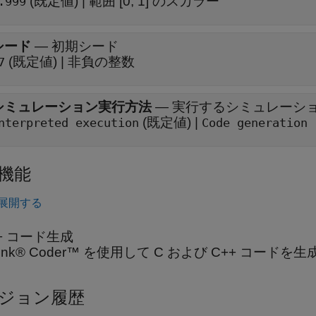
(既定値) | 範囲 [0, 1] のスカラー
.999
シード
—
初期シード
(既定値) | 非負の整数
7
シミュレーション実行方法
—
実行するシミュレーシ
(既定値) |
nterpreted execution
Code generation
機能
展開する
++ コード生成
ulink® Coder™ を使用して C および C++ コード
ジョン履歴