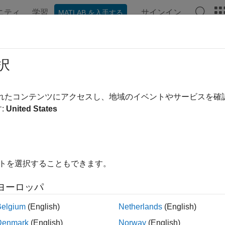
ニティ
学習
サインイン
MATLAB を入手する
ンテーション
例
関数
ブロック
アプリ
シーン
S
択
のある GPS センサー読み取りのシミュレーション
されたコンテンツにアクセスし、地域のイベントやサービスを
b 以降
:
United States
ージをすべて展開する
イトを選択することもできます。
ライブラリ:
UAV Toolbox / UAV Sce
ヨーロッパ
Navigation Toolbox / Mu
Sensor Fusion and Track
Belgium
(English)
Netherlands
(English)
Models
Denmark
(English)
Norway
(English)