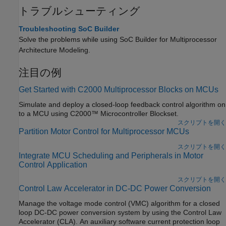
トラブルシューティング
Troubleshooting SoC Builder
Solve the problems while using SoC Builder for Multiprocessor
Architecture Modeling.
注目の例
Get Started with C2000 Multiprocessor Blocks on MCUs
Simulate and deploy a closed-loop feedback control algorithm on
to a MCU using C2000™ Microcontroller Blockset.
スクリプトを開く
Partition Motor Control for Multiprocessor MCUs
スクリプトを開く
Integrate MCU Scheduling and Peripherals in Motor
Control Application
スクリプトを開く
Control Law Accelerator in DC-DC Power Conversion
Manage the voltage mode control (VMC) algorithm for a closed
loop DC-DC power conversion system by using the Control Law
Accelerator (CLA). An auxiliary software current protection loop