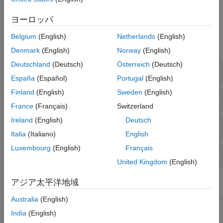
リフェラルをハードウェア ボード構成にマッピングします。
ヨーロッパ
ブロック
Belgium
(English)
Netherlands
(English)
すべて展開する
Denmark
(English)
Norway
(English)
Deutschland
(Deutsch)
Österreich
(Deutsch)
CLA
España
(Español)
Portugal
(English)
Finland
(English)
Sweden
(English)
インターフェイス
France
(Français)
Switzerland
Ireland
(English)
Deutsch
IPC
Italia
(Italiano)
English
Luxembourg
(English)
Français
スケジューリング
United Kingdom
(English)
アジア太平洋地域
ツール
Australia
(English)
SoC
Build, load, and execute SoC model on SoC,
India
(English)
Builder
FPGA, and MCU boards