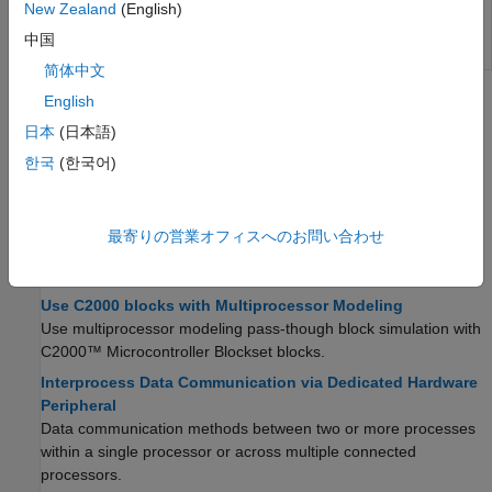
New Zealand
(English)
ハードウェ
モデル内のタスクとペリフェラルをハードウェ
ア マッピ
アボード構成にマッピングする
(R2022b 以降)
中国
ング
简体中文
English
トピック
日本
(日本語)
プロセッサインループ (PIL) シミュレーション
한국
(한국어)
PILシミュレーション
Texas Instrumentsハードウェアボード用の Processor-in-the-
Loop ( PIL)シミュレーション手法。
最寄りの営業オフィスへのお問い合わせ
マルチプロセッサ モデリング
Use C2000 blocks with Multiprocessor Modeling
Use multiprocessor modeling pass-though block simulation with
C2000™ Microcontroller Blockset
blocks.
Interprocess Data Communication via Dedicated Hardware
Peripheral
Data communication methods between two or more processes
within a single processor or across multiple connected
processors.