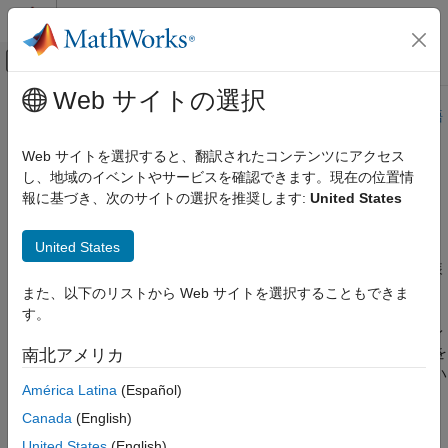
コンテンツへスキップ
MATLAB ヘルプ センター
オフキャンバス ナビゲーション メ
メインコンテンツ
Web サイトの選択
ドキュメンテーションのホーム
このページは機械翻訳を使用して翻訳されました。最新版の英語
を参照するには、ここをクリックします。
コード生成
Web サイトを選択すると、翻訳されたコンテンツにアクセス
制御システム
し、地域のイベントやサービスを確認できます。現在の位置情
マルチプロセッサ アーキテクチャ
報に基づき、次のサイトの選択を推奨します:
United States
C2000 Microcontroller Blockset
モデリング
カテゴリ
United States
C2000 Microcontroller Blockset を使い始め
マルチプロセッサアーキテクチャモデリングの設計、評価、実装
る
プロセッサ間データ通信 (IPC) およびコプロセッサ (制御補償器
また、以下のリストから Web サイトを選択することもできま
用途
アクセラレータ) ブロックを使用したマルチコア実行用のパーテ
す。
ペリフェラル
ィション アルゴリズム。プロセッサインザループ (PIL) シミュレ
マルチプロセッサ アーキテクチャ モデリン
ーションを使用すると、開発用コンピュータ上でソース コードを
南北アメリカ
グ
クロスコンパイルし、オブジェクト コードをダウンロードしてハ
接続済み IO シミュレーション
América Latina
(Español)
ードウェア ボードのプロセッサに実行できます。
信号の監視とパラメーター調整
Canada
(English)
Hardware Mapping
ツールを使用して、モデル内のタスクとペ
展開と検証
United States
(English)