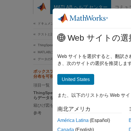
コンテンツへスキップ
MATLAB ヘルプ センター
コミュ
ドキュメ
ドキュメンテーションのホーム
テストと計測
Web サイトの選
このペ
ThingSpeak
ボ
MATLABによる専門的な解析
Web サイトを選択すると、翻訳
データの可視化
き、次のサイトの選択を推奨します
ボックスプロットでチャネルデータの
この
分布を可視化する
United States
Stat
項目一覧
ThingSpeak カーカウンタチャネルか
また、以下のリストから Web サ
らデータを読み取る
この例
箱ひげ図を描く
南北アメリカ
します
参考
América Latina
(Español)
Thi
Canada
(English)