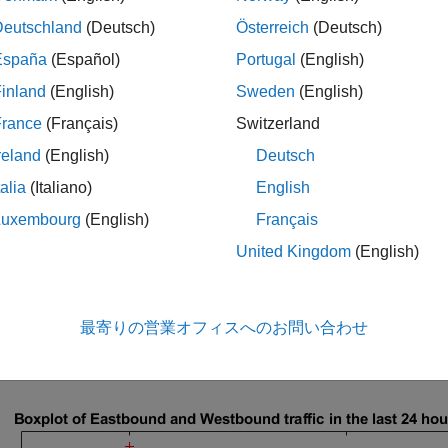
gSpeakチャネル38629 には、Raspberry Pi™ と交
Deutschland
(Deutsch)
Österreich
(Deutsch)
れたデータが含まれています。車両カウント アルゴリズムは Raspb
hingSpeak に送信します。フィールド 1 と 2 には、それ
España
(Español)
Portugal
(English)
inland
(English)
Sweden
(English)
 = thingSpeakRead(38629,
'NumDays'
,1,
'Fields'
,[1,2],
'outp
France
(Français)
Switzerland
reland
(English)
Deutsch
げ図を描く
talia
(Italiano)
English
、最大値、中央値、第 1 四分位値、第 3 四分位値を表示する
Luxembourg
(English)
Français
の交通データの分布を可視化します。
United Kingdom
(English)
lot([data.DensityOfEastboundCars data.DensityOfWestbound
'Labels'
,{
'All Eastbound Cars'
,
'All Westbound Cars'
});

最寄りの営業オフィスへのお問い合わせ
el(
'Density of cars every 15 seconds'
);

e(
'Boxplot of Eastbound and Westbound traffic in the las