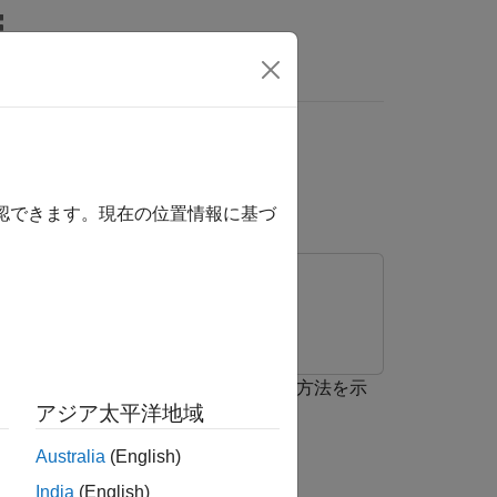
照するには、ここをクリックします。
分布を可視化する
確認できます。現在の位置情報に基づ
rning Toolbox
ロットを描画し、データの分布を可視化する方法を示
アジア太平洋地域
Australia
(English)
India
(English)