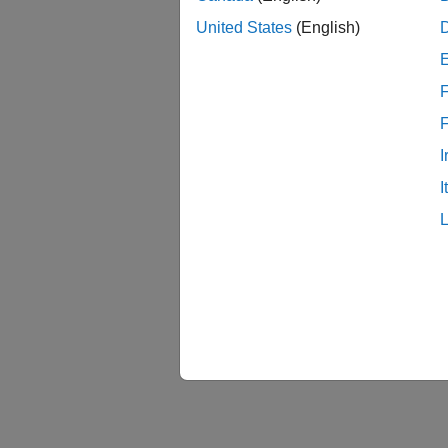
Thin
United States
(English)
取得さ
を T
F
data
I
箱ひ
I
最小値
西行き
boxp
ylab
titl