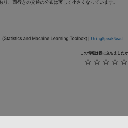
おり、西行きの交通の分布は著しく小さくなっています。
(Statistics and Machine Learning Toolbox)
|
t
thingSpeakRead
この情報は役に立ちました