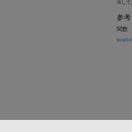
示して
参考
関数
boxplo