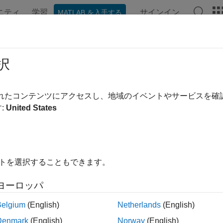
ニティ
学習
サインイン
MATLAB を入手する
ンテーション
例
関数
ビデオ
MATLAB Answers
択
ージは機械翻訳を使用して翻訳されました。最新版の英語を参
ックスプロットでチャネルデータの
されたコンテンツにアクセスし、地域のイベントやサービスを
:
United States
例では次を使用します。
istics and Machine Learning Toolbox
Statistics and Machine Lea
イトを選択することもできます。
では、ThingSpeak ™チャネルのデータからボックス プ
ヨーロッパ
。
Belgium
(English)
Netherlands
(English)
ngSpeak カーカウンタチャネルからデータを読み取る
Denmark
(English)
Norway
(English)