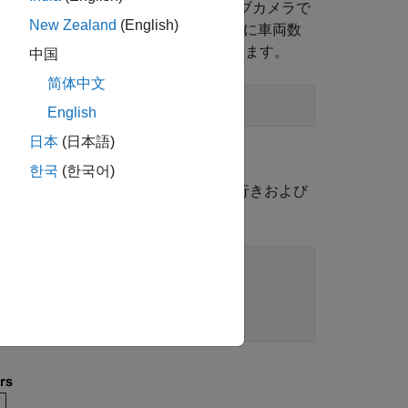
通量の多い高速道路上の車の数をカウントするウェブカメラで
New Zealand
(English)
erry Pi 上で実行され、15 秒ごとに車両数
ぞれ東行きと西行きの交通データが含まれています。
中国
简体中文
utFormat'
,
'table'
English
日本
(日本語)
한국
(한국어)
ボックス プロット関数を使用して、東行きおよび
Cars],
'Notch'
,
'on'
, 
...
t 24 hours'