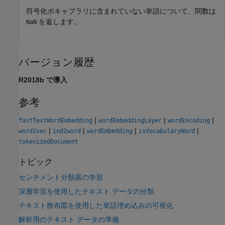
符号化ボキャブラリに含まれていない単語について、関数は
を返します。
NaN
バージョン履歴
R2018b で導入
参考
|
|
|
fastTextWordEmbedding
wordEmbeddingLayer
wordEncoding
|
|
|
|
word2vec
ind2word
wordEmbedding
isVocabularyWord
tokenizedDocument
トピック
センチメント分類器の学習
深層学習を使用したテキスト データの分類
テキスト散布図を使用した単語埋め込みの可視化
解析用のテキスト データの準備