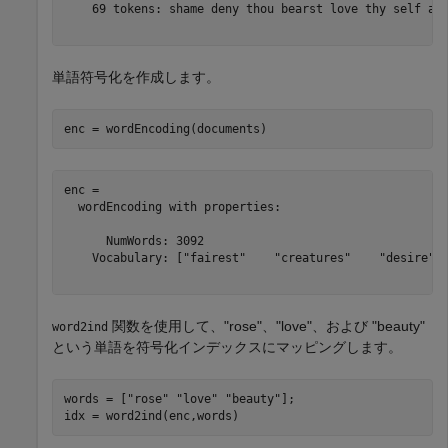
    69 tokens: shame deny thou bearst love thy self art
単語符号化を作成します。
enc = wordEncoding(documents)
enc = 

  wordEncoding with properties:

      NumWords: 3092

    Vocabulary: ["fairest"    "creatures"    "desire"  
関数を使用して、"rose"、"love"、および "beauty"
word2ind
という単語を符号化インデックスにマッピングします。
words = [
"rose"
"love"
"beauty"
];

idx = word2ind(enc,words)