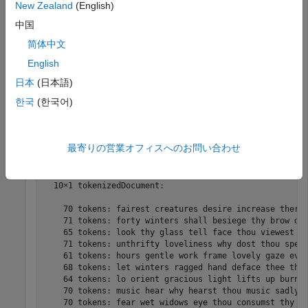
New Zealand
(English)
には、1 行に 1 つのソネットが含まれ、単語がスペースで区
切られています。
からテキストを
sonnetsPreprocessed.txt
中国
抽出し、テキストを改行文字で文書に分割した後、文書をト
简体中文
ークン化します。
English
日本
(日本語)
filename = 
"sonnetsPreprocessed.txt"
;

str = extractFileText(filename);

한국
(한국어)
textData = split(str,newline);

documents = tokenizedDocument(textData);

documents(1:10)
最寄りの営業オフィスへのお問い合わせ
ans = 

  10×1 tokenizedDocument:

    70 tokens: fairest creatures desire increase thereb
    71 tokens: forty winters shall besiege thy brow dig
    65 tokens: look thy glass tell face thou viewest ti
    71 tokens: unthrifty loveliness why dost thou spend
    61 tokens: hours gentle work frame lovely gaze ever
    68 tokens: let winters ragged hand deface thee thy 
    64 tokens: lo orient gracious light lifts up burnin
    70 tokens: music hear why hearst thou music sadly s
    70 tokens: fear wet widows eye thou consumst thy se