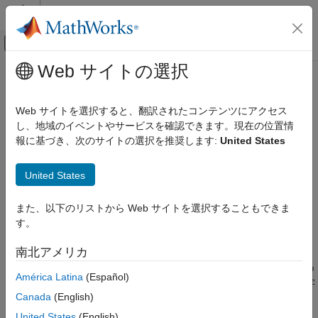
コンテンツへスキップ
MATLAB ヘルプ センター
オフキャンバス ナビゲーション メ
メインコンテンツ
Web サイトの選択
ドキュメンテーションのホーム
word2ind
AI および統計
Web サイトを選択すると、翻訳されたコンテンツにアクセス
符号化インデックスに対する単語のマッピング
し、地域のイベントやサービスを確認できます。現在の位置情
Text Analytics Toolbox
報に基づき、次のサイトの選択を推奨します:
United States
モデル化と予測
ページ内をすべて折りたたむ
構文
word2ind
United States
項目一覧
M = word2ind(enc,words)
また、以下のリストから Web サイトを選択することもできま
構文
M = word2ind(enc,words,'IgnoreCase',true)
す。
説明
説明
例
南北アメリカ
は、符号化
内の
のインデッ
= word2ind(
,
)
enc
words
M
enc
words
入力引数
クスを返します。符号化ボキャブラリに含まれていない単語につ
América Latina
(Español)
出力引数
いて、関数は
を返します。既定では、関数は大文字と小文字
NaN
バージョン履歴
Canada
(English)
を区別します。
参考
United States
(English)