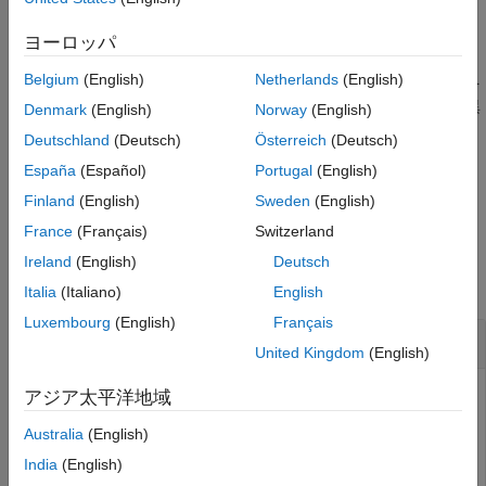
例
ヨーロッパ
は、前の構文のい
= word2ind(
,
,'IgnoreCase',true)
M
enc
words
Belgium
(English)
Netherlands
(English)
ずれかを使用して、大文字と小文字を区別しないインデックスを
返します。符号化された複数の単語が大文字と小文字のみの差異
Denmark
(English)
Norway
(English)
である場合、関数はそれらの 1 つに対応するインデックスを返
Deutschland
(Deutsch)
Österreich
(Deutsch)
し、特定のインデックスは返しません。
España
(Español)
Portugal
(English)
例
Finland
(English)
Sweden
(English)
France
(Français)
Switzerland
例
Ireland
(English)
Deutsch
すべて折りたたむ
Italia
(Italiano)
English
Luxembourg
(English)
Français
単語から符号化インデックスへのマッピング
United Kingdom
(English)
アジア太平洋地域
サンプル データを読み込みます。ファイル
Australia
(English)
には、シェイクスピアのソネット
sonnetsPreprocessed.txt
India
(English)
集の前処理されたバージョンが格納されています。ファイル