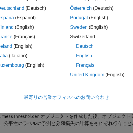
Deutschland
(Deutsch)
Österreich
(Deutsch)
— 関数
は、センシティブ属性
irnessWeights
fairnessWeights
。センシティブ属性のグループと応答変数のクラス ラベルの
España
(Español)
Portugal
(English)
が計算されます。その後、関数によって各観測値に対応する重
inland
(English)
Sweden
(English)
ンシティブ属性のグループ間に公平性が導入されます。名前と
France
(Français)
Switzerland
などの適切な学習関数に渡します。
tcsvm
reland
(English)
Deutsch
— 関数
は、セ
sparateImpactRemover
disparateImpactRemover
talia
(Italiano)
English
予測子を変換することで、モデル予測に対するセンシティブ属
Luxembourg
(English)
Français
。変換されたデータ セットと変換が格納された
disparateImpa
換されたデータ セットを
などの適切な学習関数に渡し
fitcsvm
United Kingdom
(English)
渡して、テスト データ セットなどの新しいデータ セットに変
— 関数
は、公平性の
irnessThresholder
fairnessThresholder
最寄りの営業オフィスへのお問い合わせ
なスコアのしきい値を探します。最適なしきい値を下回る臨界
照グループと非参照グループで公平性の制約が保たれるように
オブジェクトを作成した後、オブジェクト
irnessThresholder
、公平性のラベルの予測と分類損失の計算をそれぞれ行うこと