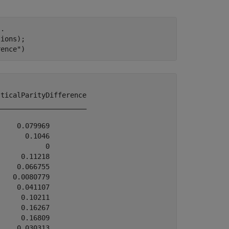
..
ions);

rence"
)
ticalParityDifference

_____________________

    0.079969         

      0.1046         

           0         

     0.11218         

    0.066755         

   0.0080779         

    0.041107         

     0.10211         

     0.16267         

     0.16809         

    0.030313         
