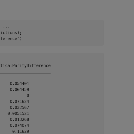
, 
...
ictions);

fference"
)
ticalParityDifference

_____________________

    0.054401         

    0.064459         

           0         

    0.071624         

    0.032567         

  -0.0051521         

    0.013268         

    0.074074         

     0.11629         
