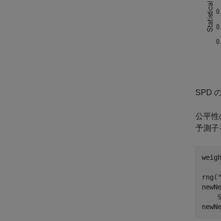
SPD
公平性
予測子
weig
rng(
newN
    S
newN