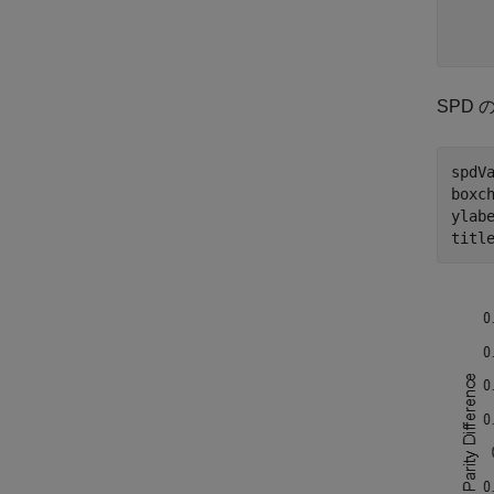
    
SPD
spdV
boxch
ylab
titl