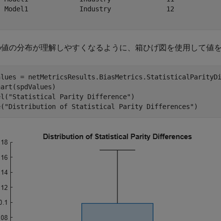
  Model1             Industry              12            
 の値の分布が理解しやすくなるように、箱ひげ図を使用して値
alues = netMetricsResults.BiasMetrics.StatisticalParityDi
art(spdValues)

el(
"Statistical Parity Difference"
)

e(
"Distribution of Statistical Parity Differences"
)