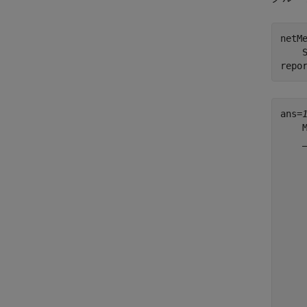
netM
    
repo
ans=
    
    
    
    
    
    
    
    
    
    
    
    
    