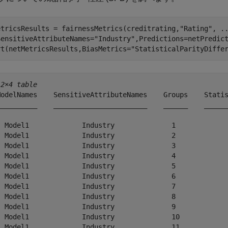
etricsResults = fairnessMetrics(creditrating,
"Rating"
, 
.
SensitiveAttributeNames=
"Industry"
,Predictions=netPredict
rt(netMetricsResults,BiasMetrics=
"StatisticalParityDiffe
12×4 table
ModelNames    SensitiveAttributeNames    Groups    Statis
__________    _______________________    ______    ______
  Model1             Industry              1             
  Model1             Industry              2             
  Model1             Industry              3             
  Model1             Industry              4             
  Model1             Industry              5             
  Model1             Industry              6             
  Model1             Industry              7             
  Model1             Industry              8             
  Model1             Industry              9             
  Model1             Industry              10            
  Model1             Industry              11            