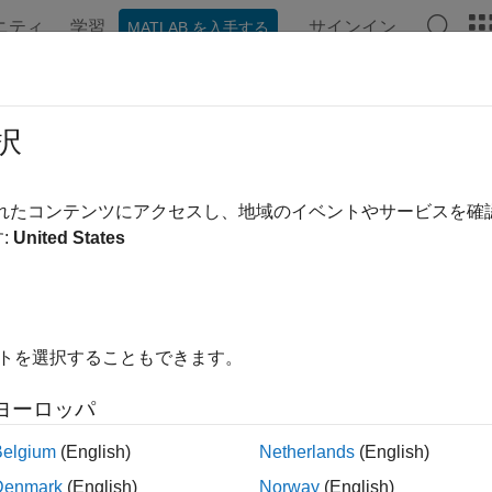
ニティ
学習
サインイン
MATLAB を入手する
ンテーション
例
関数
ブロック
アプリ
ビデオ
イナリ分類の公平性の紹介
択
tics and Machine Learning Toolbox™ の関数
、
fairnessMetrics
されたコンテンツにアクセスし、地域のイベントやサービスを
で、バイナリ分類の社会的バイアスを検出
irnessThresholder
:
United States
、バイアス メトリクスとグループ メトリクスでデータ セッ
を使用して観測値を再重み付けするか、
irnessWeights
dispara
差異の影響を除去するか、
を使用して分
fairnessThresholder
イトを選択することもできます。
— 関数
は、データ セットま
irnessMetrics
fairnessMetrics
ての公平性メトリクス (バイアス メトリクスとグループ メト
ヨーロッパ
ータの真のバイナリ ラベルを調べます。モデルレベルの評価で
れる予測ラベルを真のラベルと予測ラベルの両方を使用して調
Belgium
(English)
Netherlands
(English)
またはモデルについて、各センシティブ属性のグループに対す
Denmark
(English)
Norway
(English)