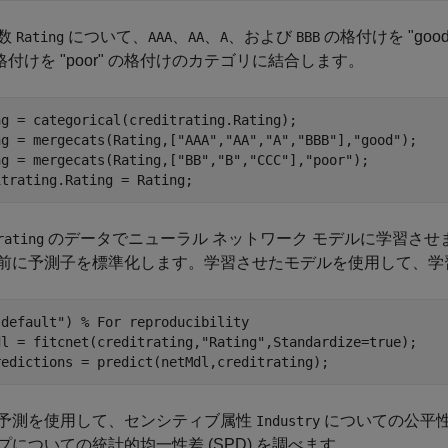
数
について、
、
、
、および
の格付けを "go
Rating
AAA
AA
A
BBB
付けを "poor" の格付けのカテゴリに結合します。
ng = categorical(creditrating.Rating);

ng = mergecats(Rating,[
"AAA"
,
"AA"
,
"A"
,
"BBB"
],
"good"
);

ng = mergecats(Rating,[
"BB"
,
"B"
,
"CCC"
],
"poor"
);

itrating.Rating = Rating;
のデータでニューラル ネットワーク モデルに学習さ
rating
前に予測子を標準化します。学習させたモデルを使用して、学
"default"
) 
% For reproducibility
dl = fitcnet(creditrating,
"Rating"
,Standardize=true);

redictions = predict(netMdl,creditrating);
予測を使用して、センシティブ属性
についての公平
Industry
プについての統計的均一性差 (SPD) を調べます。