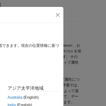
MATLAB Answers
、
、お
fairnessWeights
disparateImpactRemover
確認できます。現在の位置情報に基づ
して軽減できます。まず、
を使
fairnessMetrics
トまたは分類モデルの公平性を評価します。その
を使用してセンシティブ属性
teImpactRemover
類しきい値を最適化します。
たはバイナリ分類モデルのセンシティブ属性につ
リクス) を計算します。データレベルの評価では、
アジア太平洋地域
は、1 つ以上のバイナリ分類モデルによって返
べます。これらのメトリクスを使用して、デー
Australia
(English)
るバイアスがないかどうかを判別できます。
India
(English)