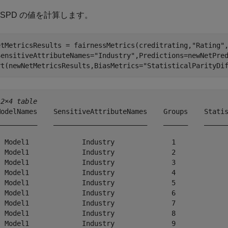
 SPD の値を計算します。
etMetricsResults = fairnessMetrics(creditrating,
"Rating"
SensitiveAttributeNames=
"Industry"
,Predictions=newNetPred
rt(newNetMetricsResults,BiasMetrics=
"StatisticalParityDi
12×4 table
ModelNames    SensitiveAttributeNames    Groups    Statis
__________    _______________________    ______    ______
  Model1             Industry              1             
  Model1             Industry              2             
  Model1             Industry              3             
  Model1             Industry              4             
  Model1             Industry              5             
  Model1             Industry              6             
  Model1             Industry              7             
  Model1             Industry              8             
  Model1             Industry              9             