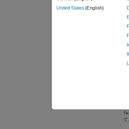
United States
(English)
fa
す
値
F
セ
fi
I
di
I
続
す
変
に
fa
適
参
fa
て