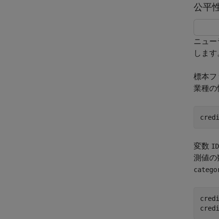
公平
ニュー
します
標本フ
業種の
cred
変数
ID
測値の
catego
credi
cred