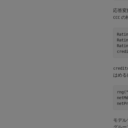
応答変
の格
CCC
Rati
Rati
Rati
cred
credit
はめる
rng(
netM
netP
モデル
グルー