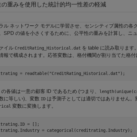
性の重みを使用した統計的均一性差の軽減
ラル ネットワーク モデルに学習させ、センシティブ属性の各グル
。SPD の値を小さくするために、公平性の重みを計算し、ニュ
ァイル
を table に読み取
CreditRating_Historical.dat
情報で構成されます。応答変数は、格付機関が割り当てた格付
itrating = readtable(
"CreditRating_Historical.dat"
);
の各値は一意の顧客 ID であるため (つまり、
length(unique(c
数に等しい)、変数
は予測子としては適切ではありません。
ID
変数に変換します。
rical
trating.ID = [];

itrating.Industry = categorical(creditrating.Industry);