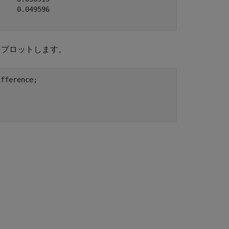
    0.049596         

をプロットします。
fference;
