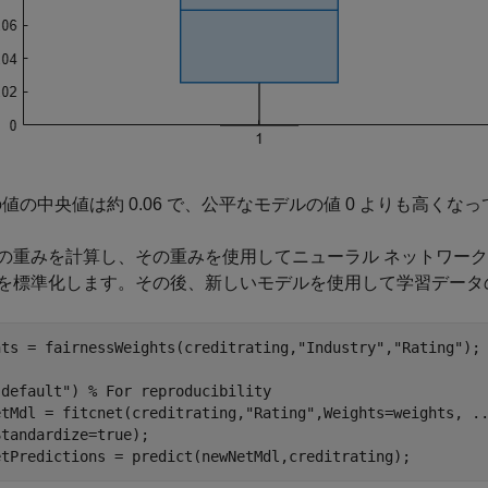
 の値の中央値は約 0.06 で、公平なモデルの値 0 よりも高くな
の重みを計算し、その重みを使用してニューラル ネットワーク
を標準化します。その後、新しいモデルを使用して学習データ
hts = fairnessWeights(creditrating,
"Industry"
,
"Rating"
);

"default"
) 
% For reproducibility
etMdl = fitcnet(creditrating,
"Rating"
,Weights=weights, 
.
tandardize=true);

etPredictions = predict(newNetMdl,creditrating);