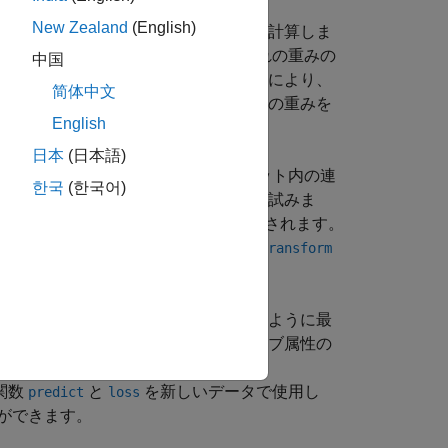
New Zealand
(English)
と応答変数についての公平性の重みを計算しま
すべての組み合わせについて、それぞれの重みの
中国
みが割り当てられます。返される重みにより、
简体中文
値の引数
を使用して、これらの重みを
Weights
English
日本
(日本語)
ンシティブ属性を使用してデータ セット内の連
한국
(한국어)
性による差異の影響を除去するように試みま
オブジェクトが関数から返されます。
ctRemover
、オブジェクトをオブジェクト関数
transform
換を適用します。
範囲を満たしながら精度が最大になるように最
領域の観測値については、センシティブ属性の
関数でラベルが調整されます。
関数
と
を新しいデータで使用し
predict
loss
ができます。