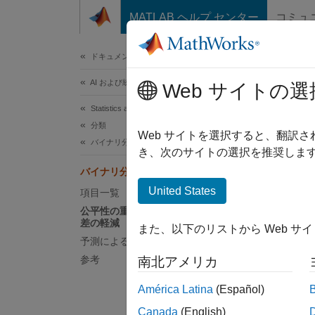
コンテンツへスキップ
MATLAB ヘルプ センター
コミュ
ドキュメ
ドキュメンテーションのホーム
AI および統計
バ
Web サイトの選
Statistics and Machine Learning Toolbox
分類
Statis
Web サイトを選択すると、翻訳
バイナリ分類の公平性
よび
fa
き、次のサイトの選択を推奨します
用して
バイナリ分類の公平性の紹介
後、
fa
United States
項目一覧
による
公平性の重みを使用した統計的均一性
差の軽減
また、以下のリストから Web サ
fa
予測による差異の影響の軽減
い
参考
南北アメリカ
デ
さ
América Latina
(Español)
タ
Canada
(English)