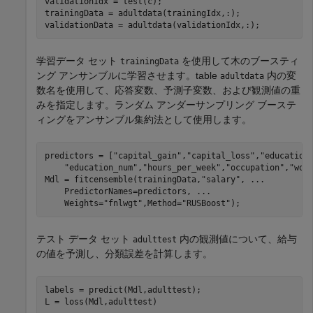
validationIdx = test(c);

trainingData = adultdata(trainingIdx,:);

validationData = adultdata(validationIdx,:);
学習データ セット
を使用して木のブースティ
trainingData
ング アンサンブルに学習させます。table
内の変
adultdata
数名を使用して、応答変数、予測子変数、および観測値の重
みを指定します。ランダム アンダーサンプリング ブーステ
ィングをアンサンブル集約法として使用します。
predictors = [
"capital_gain"
,
"capital_loss"
,
"education
"education_num"
,
"hours_per_week"
,
"occupation"
,
"wor
Mdl = fitcensemble(trainingData,
"salary"
, 
...
    PredictorNames=predictors, 
...
    Weights=
"fnlwgt"
,Method=
"RUSBoost"
);
テスト データ セット
内の観測値について、給与
adulttest
の値を予測し、分類誤差を計算します。
labels = predict(Mdl,adulttest);

L = loss(Mdl,adulttest)