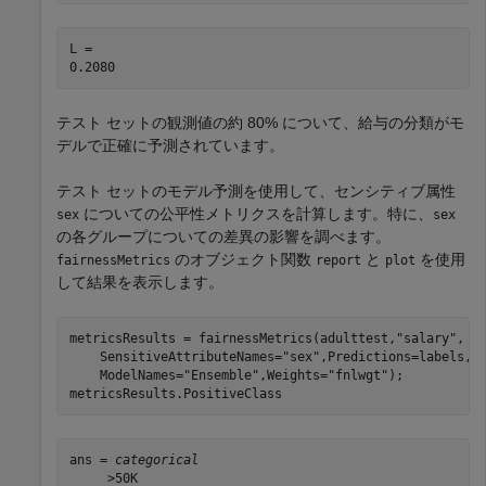
L = 

テスト セットの観測値の約 80% について、給与の分類がモ
デルで正確に予測されています。
テスト セットのモデル予測を使用して、センシティブ属性
についての公平性メトリクスを計算します。特に、
sex
sex
の各グループについての差異の影響を調べます。
のオブジェクト関数
と
を使用
fairnessMetrics
report
plot
して結果を表示します。
metricsResults = fairnessMetrics(adulttest,
"salary"
, 
.
    SensitiveAttributeNames=
"sex"
,Predictions=labels, 
    ModelNames=
"Ensemble"
,Weights=
"fnlwgt"
);

metricsResults.PositiveClass
ans = 
categorical
     >50K 
