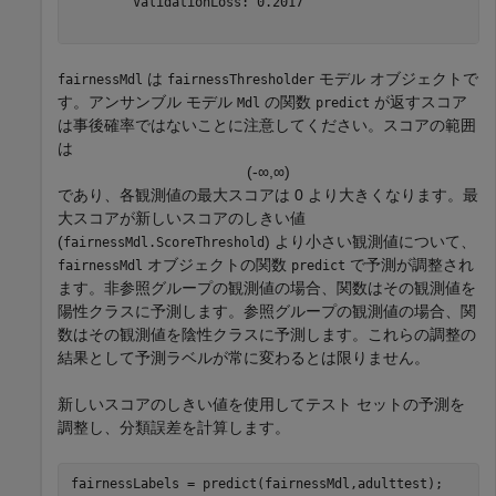
        ValidationLoss: 0.2017

は
モデル オブジェクトで
fairnessMdl
fairnessThresholder
す。アンサンブル モデル
の関数
が返すスコア
Mdl
predict
は事後確率ではないことに注意してください。スコアの範囲
は
(
-
∞
,
∞
)
であり、各観測値の最大スコアは 0 より大きくなります。最
大スコアが新しいスコアのしきい値
(
) より小さい観測値について、
fairnessMdl.ScoreThreshold
オブジェクトの関数
で予測が調整され
fairnessMdl
predict
ます。非参照グループの観測値の場合、関数はその観測値を
陽性クラスに予測します。参照グループの観測値の場合、関
数はその観測値を陰性クラスに予測します。これらの調整の
結果として予測ラベルが常に変わるとは限りません。
新しいスコアのしきい値を使用してテスト セットの予測を
調整し、分類誤差を計算します。
fairnessLabels = predict(fairnessMdl,adulttest);
