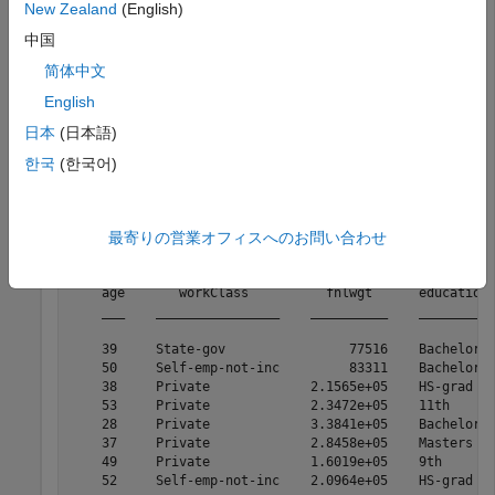
New Zealand
(English)
データ
を読み込みます。これには、データ セッ
census1994
中国
ト
とテスト データ セット
が含まれて
adultdata
adulttest
简体中文
います。このデータ セットは、個人の年収が $50,000 を超
English
えるかどうかを予測するために使用できる、米国国勢調査局
の人口統計情報から構成されています。
の最初の
adultdata
日本
(日本語)
数行をプレビューします。
한국
(한국어)
load 
census1994
head(adultdata)
最寄りの営業オフィスへのお問い合わせ
    age       workClass          fnlwgt      education 
    ___    ________________    __________    _________ 
    39     State-gov                77516    Bachelors 
    50     Self-emp-not-inc         83311    Bachelors 
    38     Private             2.1565e+05    HS-grad   
    53     Private             2.3472e+05    11th      
    28     Private             3.3841e+05    Bachelors 
    37     Private             2.8458e+05    Masters   
    49     Private             1.6019e+05    9th       