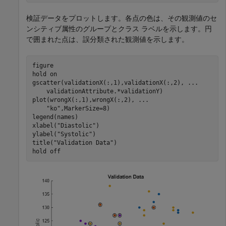
検証データをプロットします。各点の色は、その観測値のセ
ンシティブ属性のグループとクラス ラベルを示します。円
で囲まれた点は、誤分類された観測値を示します。
figure

hold 
on
gscatter(validationX(:,1),validationX(:,2), 
...
    validationAttribute.*validationY)

plot(wrongX(:,1),wrongX(:,2), 
...
"ko"
,MarkerSize=8)

legend(names)

xlabel(
"Diastolic"
)

ylabel(
"Systolic"
)

title(
"Validation Data"
)

hold 
off