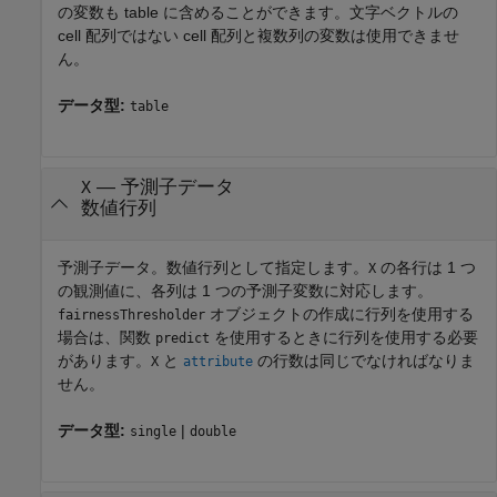
の変数も table に含めることができます。文字ベクトルの
cell 配列ではない cell 配列と複数列の変数は使用できませ
ん。
データ型:
table
—
予測子データ
X
数値行列
予測子データ。数値行列として指定します。
の各行は 1 つ
X
の観測値に、各列は 1 つの予測子変数に対応します。
オブジェクトの作成に行列を使用する
fairnessThresholder
場合は、関数
を使用するときに行列を使用する必要
predict
があります。
と
の行数は同じでなければなりま
X
attribute
せん。
データ型:
|
single
double