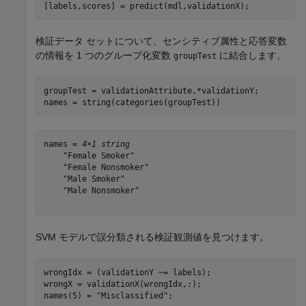
[labels,scores] = predict(mdl,validationX);
検証データ セットについて、センシティブ属性と応答変数
の情報を 1 つのグループ化変数
に結合します。
groupTest
groupTest = validationAttribute.*validationY;

names = string(categories(groupTest))
names = 
4×1 string
    "Female Smoker"

    "Female Nonsmoker"

    "Male Smoker"

    "Male Nonsmoker"

SVM モデルで誤分類される検証観測値を見つけます。
wrongIdx = (validationY ~= labels);

wrongX = validationX(wrongIdx,:);

names(5) = 
"Misclassified"
;