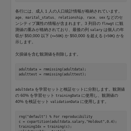
各行には、成人 1 人の人口統計情報が格納されています。
、
、
、
、
などのセ
age
marital_status
relationship
race
sex
ンシティブ属性の情報が含まれます。3 列目の
に観
flnwgt
測値の重みが格納されており、最後の列
は個人の年
salary
収が $50,000 以下 (
) か $50,000 を超える (
) かを
<=50K
>50K
示します。
欠損値を含む観測値を削除します。
adultdata = rmmissing(adultdata);

adulttest = rmmissing(adulttest);
を学習セットと検証セットに分割します。観測値
adultdata
の 60% を学習セット
に使用し、観測値の
trainingData
40% を検証セット
に使用します。
validationData
rng(
"default"
) 
% For reproducibility
c = cvpartition(adultdata.salary,
"Holdout"
,0.4);

trainingIdx = training(c);
