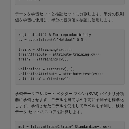
データを学習セットと検証セットに分割します。半分の観測
値を学習に使用し、半分の観測値を検証に使用します。
rng(
"default"
) 
% For reproducibility
cv = cvpartition(Y,
"Holdout"
,0.5);

trainX = X(training(cv),:);

trainAttribute = attribute(training(cv));

trainY = Y(training(cv));

validationX = X(test(cv),:);

validationAttribute = attribute(test(cv));

validationY = Y(test(cv));
学習データでサポート ベクター マシン (SVM) バイナリ分類
器に学習させます。モデルを当てはめる前に予測子を標準化
します。学習させたモデルを使用してラベルを予測し、検証
データ セットのスコアを計算します。
mdl = fitcsvm(trainX,trainY,Standardize=true);
