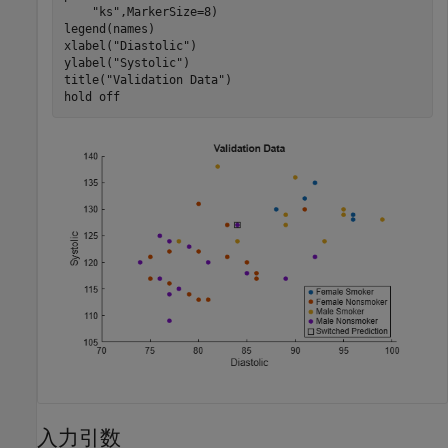
"ks"
,MarkerSize=8)

legend(names)

xlabel(
"Diastolic"
)

ylabel(
"Systolic"
)

title(
"Validation Data"
)

hold 
off
入力引数