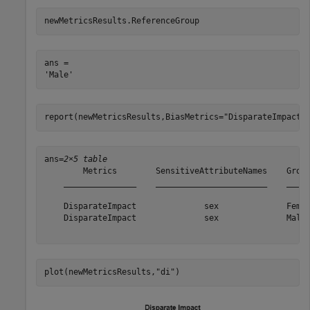
newMetricsResults.ReferenceGroup
ans = 

report(newMetricsResults,BiasMetrics=
"DisparateImpact"
ans=
2×5 table
        Metrics        SensitiveAttributeNames    Group
    _______________    _______________________    _____
    DisparateImpact              sex              Femal
    DisparateImpact              sex              Male 
plot(newMetricsResults,
"di"
)