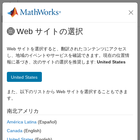
コンテンツへスキップ
MATLAB ヘルプ センター
オフキャンバス ナビゲーション メ
メインコンテンツ
Web サイトの選択
ドキュメンテーションのホーム
predict
AI および統計
Web サイトを選択すると、翻訳されたコンテンツにアクセス
公平性のしきい値で調整された予測ラベル
し、地域のイベントやサービスを確認できます。現在の位置情
Statistics and Machine Learning Toolbox
R2023a 以降
報に基づき、次のサイトの選択を推奨します:
United States
分類
ページ内をすべて折りたたむ
バイナリ分類の公平性
United States
構文
predict
また、以下のリストから Web サイトを選択することもできま
項目一覧
fairnessLabels = predict(thresholder,Tbl)
す。
構文
fairnessLabels = predict(thresholder,X,attribute)
説明
説明
南北アメリカ
例
は、
= predict(
,
)
fairnessLabels
thresholder
Tbl
América Latina
(Español)
入力引数
オブジェクト
で table
を
fairnessThresholder
thresholder
Tbl
出力引数
Canada
(English)
使用して計算された公平性のラベルを返します。
バージョン履歴
United States
(English)