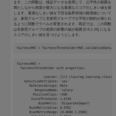
ます。この関数は、検証データを使用して、公平性の範囲を
満たしながら精度が最大になる最適なスコアのしきい値を探
します。最適なしきい値を下回る臨界領域の観測値について
は、参照グループと非参照グループで公平性の制約が保たれ
るように関数でラベルが変更されます。既定では、この関数
は非参照グループの差異の影響の値が範囲 [0.8,1.25] になる
スコアのしきい値を見つけようとします。
fairnessMdl = fairnessThresholder(Mdl,validationData,
"
fairnessMdl = 

  fairnessThresholder with properties:

               Learner: [1×1 classreg.learning.classif.
    SensitiveAttribute: 'sex'

       ReferenceGroups: Male

          ResponseName: 'salary'

         PositiveClass: >50K

        ScoreThreshold: 1.6749

            BiasMetric: 'DisparateImpact'

       BiasMetricValue: 0.9702

       BiasMetricRange: [0.8000 1.2500]
