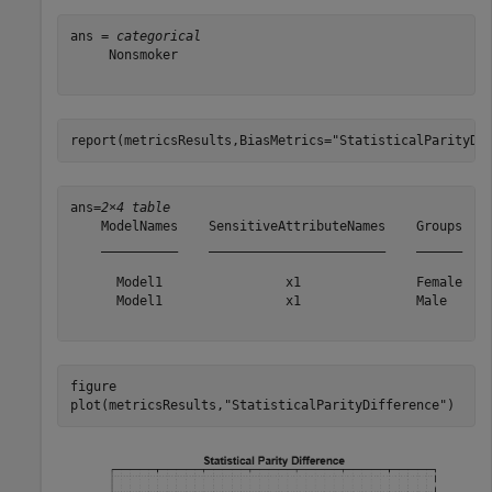
ans = 
categorical
     Nonsmoker 

report(metricsResults,BiasMetrics=
"StatisticalParityDi
ans=
2×4 table
    ModelNames    SensitiveAttributeNames    Groups    
    __________    _______________________    ______    
      Model1                x1               Female    
      Model1                x1               Male      
figure

plot(metricsResults,
"StatisticalParityDifference"
)