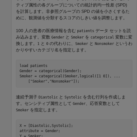
ティブ属性の各グループについての統計的均一性差 (SPD)
を計算します。非参照グループの SPD の値を小さくするた
めに、観測値を分類するスコアのしきい値を調整します。
100 人の患者の医療情報を含む
データ セットを読
patients
み込みます。変数
と
を
変数に変
Gender
Smoker
categorical
換します。
と
の代わりに、
と
というわ
1
0
Smoker
Nonsmoker
かりやすいカテゴリ名を指定します。
load 
patients
Gender = categorical(Gender);

Smoker = categorical(Smoker,logical([1 0]), 
...
    [
"Smoker"
,
"Nonsmoker"
]);
連続予測子
と
を含む行列を作成しま
Diastolic
Systolic
す。センシティブ属性として
、応答変数として
Gender
を指定します。
Smoker
X = [Diastolic,Systolic];

attribute = Gender;

Y = Smoker;