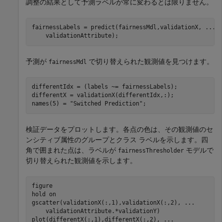
調整の結果として予測ラベルが常に変わるとは限りません。
fairnessLabels = predict(fairnessMdl,validationX, 
...
    validationAttribute);
予測が
で切り替えられた観測値を見つけます。
fairnessMdl
differentIdx = (labels ~= fairnessLabels);

differentX = validationX(differentIdx,:);

names(5) = 
"Switched Prediction"
;
検証データをプロットします。各点の色は、その観測値のセ
ンシティブ属性のグループとクラス ラベルを示します。四
角で囲まれた点は、ラベルが
モデルで
fairnessThresholder
切り替えられた観測値を示します。
figure

hold 
on
gscatter(validationX(:,1),validationX(:,2), 
...
    validationAttribute.*validationY)

plot(differentX(:,1),differentX(:,2), 
...