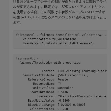
非参照グループで公平性の制約が保たれるように関数でラベ
ルが変更されます。既定では、SPD のバイアス メトリクス
を使用する場合、この関数は非参照グループの SPD の値が
範囲 [–0.05,0.05] になるスコアのしきい値を見つけようとし
ます。
fairnessMdl = fairnessThresholder(mdl,validationX, 
...
    validationAttribute,validationY, 
...
    BiasMetric=
"StatisticalParityDifference"
)
fairnessMdl = 

  fairnessThresholder with properties:

               Learner: [1×1 classreg.learning.classif.
    SensitiveAttribute: [50×1 categorical]

       ReferenceGroups: Female

          ResponseName: 'Y'

         PositiveClass: Nonsmoker

        ScoreThreshold: 0.5116

            BiasMetric: 'StatisticalParityDifference'

       BiasMetricValue: -0.0209

       BiasMetricRange: [-0.0500 0.0500]

        ValidationLoss: 0.1200
