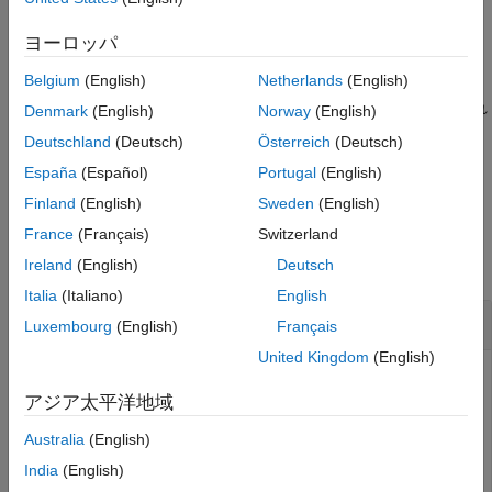
例
参考
ヨーロッパ
は、
= predict(
,
,
)
fairnessLabels
thresholder
X
attribute
Belgium
(English)
Netherlands
(English)
オブジェクト
で行列データ
fairnessThresholder
thresholder
X
と
で指定されたセンシティブ属性を使用して計算され
attribute
Denmark
(English)
Norway
(English)
た公平性のラベルを返します。
Deutschland
(Deutsch)
Österreich
(Deutsch)
España
(Español)
Portugal
(English)
例
Finland
(English)
Sweden
(English)
例
France
(Français)
Switzerland
すべて折りたたむ
Ireland
(English)
Deutsch
Italia
(Italiano)
English
公平性についてのスコアのしきい値の調整
Luxembourg
(English)
Français
United Kingdom
(English)
アジア太平洋地域
バイナリ分類用の木アンサンブルに学習させ、センシティブ
属性の各グループについての差異の影響を計算します。非参
Australia
(English)
照グループの差異の影響の値を小さくするために、観測値を
India
(English)
分類するスコアのしきい値を調整します。