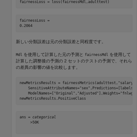
fairnessLoss = loss(fairnessMdl,adulttest)
fairnessLoss = 

新しい分類誤差は元の分類誤差と同程度です。
を使用して計算した元の予測と
を使用して
Mdl
fairnessMdl
計算した調整後の予測の 2 セットのテストの予測で、それら
の差異の影響の値を比較します。
newMetricsResults = fairnessMetrics(adulttest,
"salary"
    SensitiveAttributeNames=
"sex"
,Predictions=[labels,
    ModelNames=[
"Original"
,
"Adjusted"
],Weights=
"fnlwgt
newMetricsResults.PositiveClass
ans = 
categorical
     >50K 
