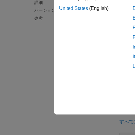
詳細
準 5
United States
(English)
バージョン履歴
参考
例
F
[
,
,
h
p
st
比率と
I
I
例
[
___
] 
定の判
例
例
すべて