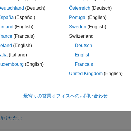
% で棄却された場合、結果
は
、それ以外の場合は
になりま
h
1
0
Deutschland
(Deutsch)
Österreich
(Deutsch)
España
(Español)
Portugal
(English)
inland
(English)
Sweden
(English)
は、検定の
p
値
と追加の検定結果を
] = fishertest(
)
p
ats
x
France
(Français)
Switzerland
その漸近的な信頼区間が含まれます。
reland
(English)
Deutsch
talia
(Italiano)
English
Luxembourg
(English)
Français
は、1 つ以上の名前と値のペアの
= fishertest(
,
)
x
Name,Value
United Kingdom
(English)
定を返します。たとえば、検定の有意水準を変更したり、片側
最寄りの営業オフィスへのお問い合わせ
折りたたむ