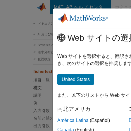
コンテンツへスキップ
MATLAB ヘルプ センター
コミュ
ドキュメ
ドキュメンテーションのホーム
AI および統計
fish
Web サイトの選
Statistics and Machine Learning Toolbox
確率分布と仮説検定
フィッ
Web サイトを選択すると、翻訳
仮説検定
き、次のサイトの選択を推奨します
ページ
fishertest
構文
United States
項目一覧
構文
h = fi
また、以下のリストから Web サ
説明
[h,p,s
例
[
___
] 
南北アメリカ
説明
入力引数
名前と値の引数
América Latina
(Español)
= fis
h
出力引数
Canada
(English)
な関連