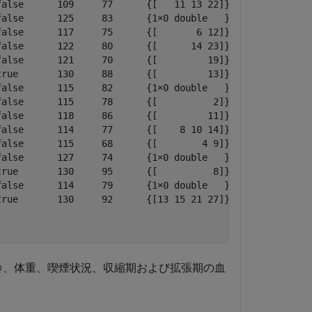
alse      109     77      {[   11 13 22]}

alse      125     83      {1×0 double   }

alse      117     75      {[       6 12]}

alse      122     80      {[      14 23]}

alse      121     70      {[         19]}

rue       130     88      {[         13]}

alse      115     82      {1×0 double   }

alse      115     78      {[          2]}

alse      118     86      {[         11]}

alse      114     77      {[    8 10 14]}

alse      115     68      {[        4 9]}

alse      127     74      {1×0 double   }

rue       130     95      {[          8]}

alse      114     79      {1×0 double   }

rue       130     92      {[13 15 21 27]}

年齢、体重、喫煙状況、収縮期および拡張期の血