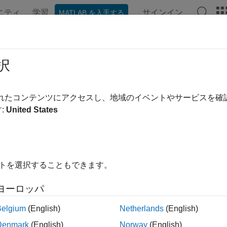
ニティ
学習
サインイン
MATLAB を入手する
ンテーション
例
関数
ブロック
アプリ
ビデオ
ertest
択
シャーの正確確率検定
されたコンテンツにアクセスし、地域のイベントやサービスを
:
United States
内をすべて折りたたむ
shertest(x)
イトを選択することもできます。
tats] = fishertest(x)
= fishertest(x,Name,Value)
ヨーロッパ
Belgium
(English)
Netherlands
(English)
は
の 2 つのカテゴリカル変数の間に非無作為
hertest(
)
x
x
Denmark
(English)
Norway
(English)
性がないという帰無仮説のフィッシャーの正確確率検定を行な