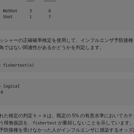
  NoShot     3       6  

  Shot       1       7  

ッシャーの正確確率検定を使用して、インフルエンザ予防接種
為ではない関連性があるかどうかを判定します。
= fishertest(x)
= 
logical
0

れた検定の判定
は、既定の 5% の有意水準においてカ
h = 0
う帰無仮説を、
が棄却しないことを示しています。
fishertest
予防接種を受けなかった人がインフルエンザに感染するオッズ