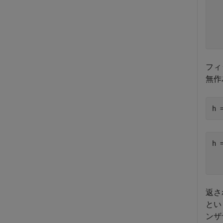
  
  
フィ
無作
h 
h 
   
返さ
とい
ンザ