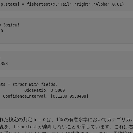
,p,stats] = fishertest(x,
'Tail'
,
'right'
,
'Alpha'
,0.01)
= 
logical
0

 

ats = 
struct with fields:
           OddsRatio: 3.5000

  ConfidenceInterval: [0.1289 95.0408]

れた検定の判定
は、1% の有意水準においてカテゴリ
h = 0
説を、
が棄却しないことを示しています。これは右
fishertest