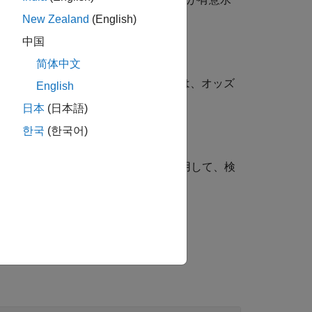
す。
New Zealand
(English)
中国
简体中文
含む構造体
も返します。これには、オッズ
stats
English
日本
(日本語)
한국
(한국어)
引数で指定された追加オプションを使用して、検
検定を実行することができます。