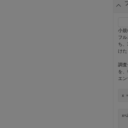
小規
フル
ち、
けた
調査
を、
エン
x 
x=
  
  