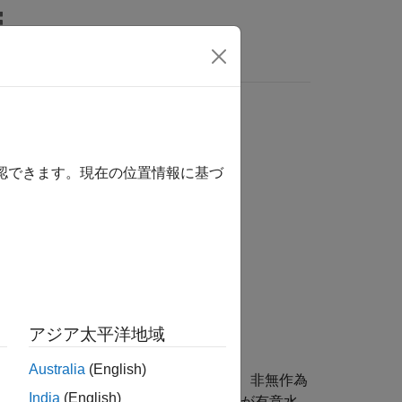
MATLAB Answers
確認できます。現在の位置情報に基づ
アジア太平洋地域
Australia
(English)
な関連性があるという対立仮説に対して、非無作為
India
(English)
った結果を返します。検定で帰無仮説が有意水