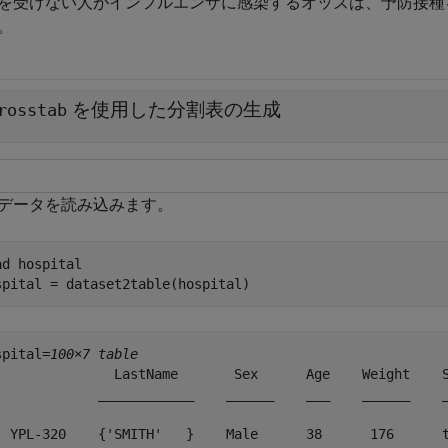
を受けない人がインフルエンザに感染するオッズは、予防接種
。
を使用した分割表の生成
rosstab
データを読み込みます。
ad 
hospital
spital = dataset2table(hospital)
spital=
100×7 table
               LastName       Sex      Age    Weight    S
             ____________    ______    ___    ______    _
  YPL-320    {'SMITH'   }    Male      38      176      t