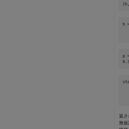
[h
h 
   
p =
st
  
  
返さ
無仮