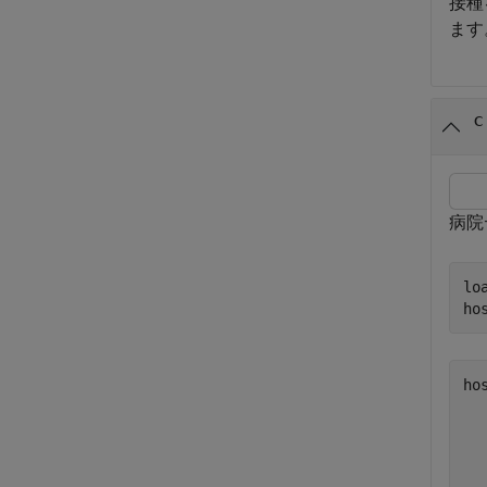
接種
ます
c
病院
lo
ho
ho
  
  
  