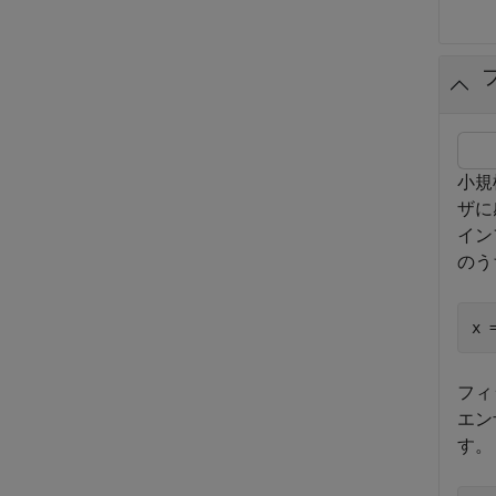
小規
ザに
イン
のう
x 
フィ
エン
す。