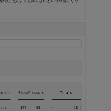
を受けた人よりも高くないという結論になり
moker    BloodPressure        Trials     

_____    _____________    _______________

rue       124     93      {[         18]}
