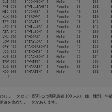
  GLI-532    {'JOHNSON' }    Male      43      163      f
  PNI-258    {'WILLIAMS'}    Female    38      131      f
  MIJ-579    {'JONES'   }    Female    40      133      f
  XLK-030    {'BROWN'   }    Female    49      119      f
  TFP-518    {'DAVIS'   }    Female    46      142      f
  LPD-746    {'MILLER'  }    Female    33      142      t
  ATA-945    {'WILSON'  }    Male      40      180      f
  VNL-702    {'MOORE'   }    Male      28      183      f
  LQW-768    {'TAYLOR'  }    Female    31      132      f
  QFY-472    {'ANDERSON'}    Female    45      128      f
  UJG-627    {'THOMAS'  }    Female    42      137      f
  XUE-826    {'JACKSON' }    Male      25      174      f
  TRW-072    {'WHITE'   }    Male      39      202      t
  ELG-976    {'HARRIS'  }    Female    36      129      f
  KOQ-996    {'MARTIN'  }    Male      48      181      t
    ⋮

データセット配列には病院患者 100 人の、姓、性別、
ital
定値を含めたデータがあります。