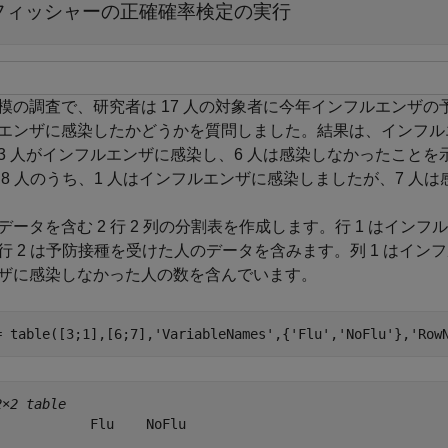
フィッシャーの正確確率検定の実行
模の調査で、研究者は 17 人の対象者に今年インフルエンザ
エンザに感染したかどうかを質問しました。結果は、インフルエ
3 人がインフルエンザに感染し、6 人は感染しなかったこと
 8 人のうち、1 人はインフルエンザに感染しましたが、7 人
データを含む 2 行 2 列の分割表を作成します。行 1 はイ
行 2 は予防接種を受けた人のデータを含みます。列 1 はイン
ザに感染しなかった人の数を含んでいます。
= table([3;1],[6;7],
'VariableNames'
,{
'Flu'
,
'NoFlu'
},
'Row
2×2 table
            Flu    NoFlu

            ___    _____
