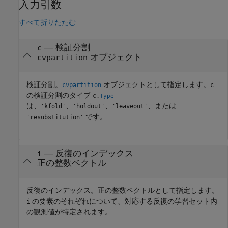
入力引数
すべて折りたたむ
—
検証分割
c
オブジェクト
cvpartition
検証分割。
オブジェクトとして指定します。
cvpartition
c
の検証分割のタイプ
c.
Type
は、
、
、
、または
'kfold'
'holdout'
'leaveout'
です。
'resubstitution'
—
反復のインデックス
i
正の整数ベクトル
反復のインデックス。正の整数ベクトルとして指定します。
の要素のそれぞれについて、対応する反復の学習セット内
i
の観測値が特定されます。