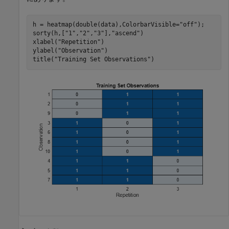
h = heatmap(double(data),ColorbarVisible=
"off"
);

sorty(h,[
"1"
,
"2"
,
"3"
],
"ascend"
)

xlabel(
"Repetition"
)

ylabel(
"Observation"
)

title(
"Training Set Observations"
)