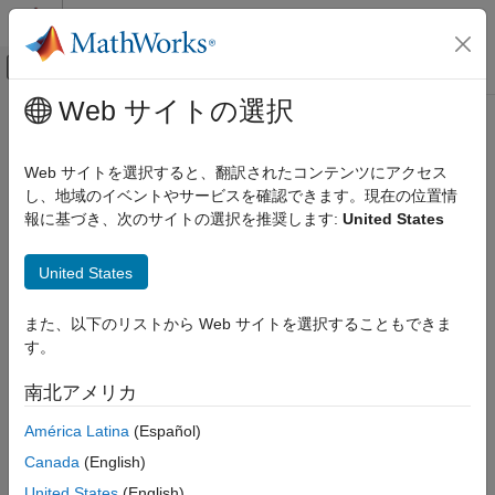
コンテンツへスキップ
MATLAB ヘルプ センター
オフキャンバス ナビゲーション メ
メインコンテンツ
Web サイトの選択
ドキュメンテーションのホーム
training
AI および統計
Web サイトを選択すると、翻訳されたコンテンツにアクセス
交差検証用の学習インデックス
し、地域のイベントやサービスを確認できます。現在の位置情
Statistics and Machine Learning Toolbox
報に基づき、次のサイトの選択を推奨します:
United States
回帰
ページ内をすべて折りたたむ
モデルの作成と評価
構文
United States
Statistics and Machine Learning Toolbox
idx = training(c)
分類
また、以下のリストから Web サイトを選択することもできま
idx = training(c,i)
モデルの作成と評価
す。
idx = training(c,"all")
説明
training
南北アメリカ
は、タイプ
または
= training(
)
'holdout'
idx
c
項目一覧
América Latina
(Español)
の
オブジェクト
に対する学習
'resubstitution'
cvpartition
c
構文
Canada
(English)
インデックス
を返します。
idx
説明
United States
(English)