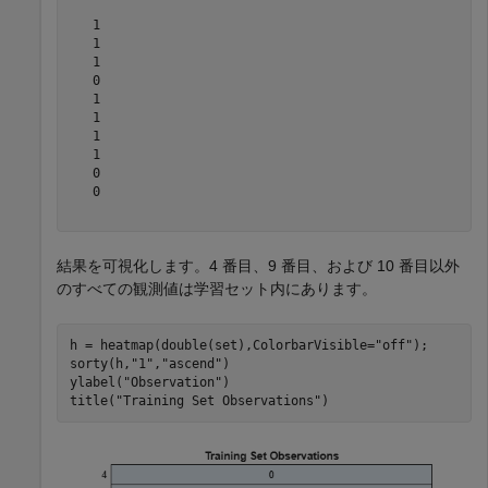
   1

   1

   1

   0

   1

   1

   1

   1

   0

   0

結果を可視化します。4 番目、9 番目、および 10 番目以外
のすべての観測値は学習セット内にあります。
h = heatmap(double(set),ColorbarVisible=
"off"
);

sorty(h,
"1"
,
"ascend"
)

ylabel(
"Observation"
)

title(
"Training Set Observations"
)