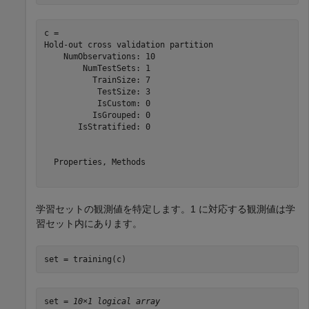
c = 

Hold-out cross validation partition

    NumObservations: 10

        NumTestSets: 1

          TrainSize: 7

           TestSize: 3

           IsCustom: 0

          IsGrouped: 0

       IsStratified: 0

  Properties, Methods

学習セットの観測値を特定します。1 に対応する観測値は学
習セット内にあります。
set = training(c)
set = 
10×1 logical array