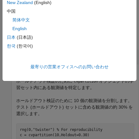
ット
j
内の観測値を示します。
(R2023b 以降)
New Zealand
(English)
中国
例
简体中文
例
English
日本
(日本語)
すべて折りたたむ
한국
(한국어)
ホールドアウト分割の学習インデックスの特定
最寄りの営業オフィスへのお問い合わせ
ホールドアウト検証のために
オブジェクトの学
cvpartition
習セット内にある観測値を特定します。
ホールドアウト検証のために 10 個の観測値を分割します。
テスト (ホールドアウト) セットに含める観測値の約 30% を
選択します。
rng(0,
"twister"
) 
% For reproducibility
c = cvpartition(10,Holdout=0.30)