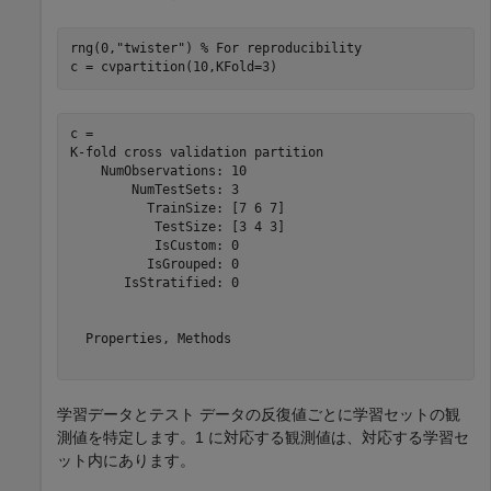
rng(0,
"twister"
) 
% For reproducibility
c = cvpartition(10,KFold=3)
c = 

K-fold cross validation partition

    NumObservations: 10

        NumTestSets: 3

          TrainSize: [7 6 7]

           TestSize: [3 4 3]

           IsCustom: 0

          IsGrouped: 0

       IsStratified: 0

  Properties, Methods

学習データとテスト データの反復値ごとに学習セットの観
測値を特定します。1 に対応する観測値は、対応する学習セ
ット内にあります。