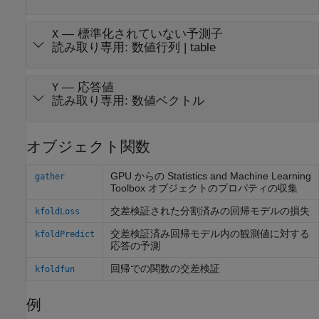
—
標準化されていない予測子
X
読み取り専用:
数値行列
|
table
—
応答値
Y
読み取り専用:
数値ベクトル
オブジェクト関数
GPU からの
Statistics and Machine Learning
gather
Toolbox
オブジェクトのプロパティの収集
交差検証された分割済みの回帰モデルの損失
kfoldLoss
交差検証済み回帰モデル内の観測値に対する
kfoldPredict
応答の予測
回帰での関数の交差検証
kfoldfun
例