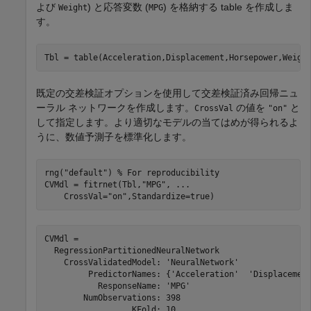
よび
) と応答変数 (
) を格納する table を作成しま
Weight
MPG
す。
Tbl = table(Acceleration,Displacement,Horsepower,Weigh
既定の交差検証オプションを使用して交差検証済み回帰ニュ
ーラル ネットワークを作成します。
の値を
と
CrossVal
"on"
して指定します。より適切なモデルの当てはめが得られるよ
うに、数値予測子を標準化します。
rng(
"default"
) 
% For reproducibility
CVMdl = fitrnet(Tbl,
"MPG"
, 
...
    CrossVal=
"on"
,Standardize=true)
CVMdl = 

  RegressionPartitionedNeuralNetwork

    CrossValidatedModel: 'NeuralNetwork'

         PredictorNames: {'Acceleration'  'Displacement
           ResponseName: 'MPG'

        NumObservations: 398

                  KFold: 10
