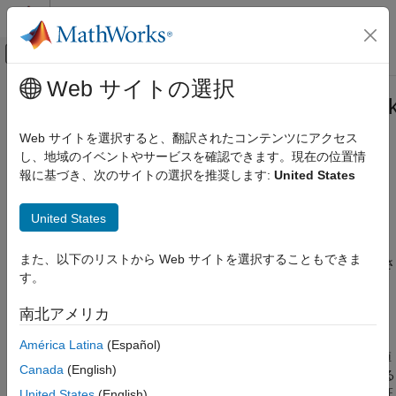
コンテンツへスキップ
MATLAB ヘルプ センター
オフキャンバス ナビゲーション メ
メインコンテンツ
Web サイトの選択
ドキュメンテーションのホーム
RegressionPartitionedNeuralNetwor
AI および統計
Web サイトを選択すると、翻訳されたコンテンツにアクセス
交差検証済みの回帰ニューラル ネットワーク モデル
し、地域のイベントやサービスを確認できます。現在の位置情
Statistics and Machine Learning Toolbox
R2023b 以降
報に基づき、次のサイトの選択を推奨します:
United States
回帰
このページをすべて展開する
ニューラル ネットワーク
United States
説明
RegressionPartitionedNeuralNetwork
また、以下のリストから Web サイトを選択することもできま
項目一覧
は、交差検証分割で学習さ
RegressionPartitionedNeuralNetwork
す。
せた回帰ニューラル ネットワーク モデルのセットです。
"kfold"
説明
関数の
、
、
を 1 つ以上使用し
kfoldPredict
kfoldLoss
kfoldfun
作成
南北アメリカ
て、交差検証回帰の品質を推定します。
プロパティ
América Latina
(Español)
オブジェクト関数
すべての
kfold
オブジェクト関数では、学習分割 (分割内) 観測値
例
Canada
(English)
で学習させたモデルを使用して検証分割 (分割外) 観測値に対する
拡張機能
応答を予測します。たとえば、データを 5 つに分割して交差検証
United States
(English)