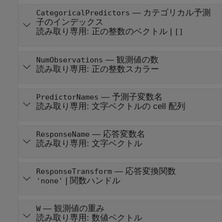
—
カテゴリカル予測
CategoricalPredictors
子のインデックス
読み取り専用:
正の整数のベクトル
|
[]
—
観測値の数
NumObservations
読み取り専用:
正の整数スカラー
—
予測子変数名
PredictorNames
読み取り専用:
文字ベクトルの cell 配列
—
応答変数名
ResponseName
読み取り専用:
文字ベクトル
—
応答変換関数
ResponseTransform
|
関数ハンドル
'none'
—
観測値の重み
W
読み取り専用:
数値ベクトル