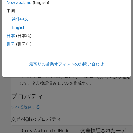
New Zealand
(English)
モデルによって推定されます。
中国
作成
简体中文
オブジェクトは 2 つの方
English
RegressionPartitionedNeuralNetwork
法で作成できます。
日本
(日本語)
한국
(한국어)
オブジェクト関数
を使用して、回帰ニューラル ネ
crossval
ットワーク モデル オブジェクト
RegressionNeuralNetwork
から交差検証済みモデルを作成する。
最寄りの営業オフィスへのお問い合わせ
関数
を使用し、名前と値の引数
、
fitrnet
CrossVal
、
、
、
のいずれかを指定
CVPartition
Holdout
KFold
Leaveout
して、交差検証済みモデルを作成する。
プロパティ
すべて展開する
交差検証のプロパティ
—
交差検証されたモデ
CrossValidatedModel