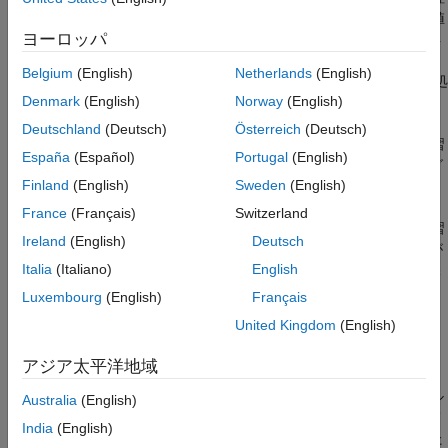
バージョン履歴
を行うとします。ほぼ等しいサイズの 5 つのグループに各観測値
ヨーロッパ
が無作為に割り当てられます。
"学習分割"
にはグループのうち 4
参考
つ (データの約 4/5) が含まれ、
"検証分割"
には他のグループ (デ
Belgium
(English)
Netherlands
(English)
ータの約 1/5) が含まれます。この場合、交差検証は次のように処
Denmark
(English)
Norway
(English)
理されます。
Deutschland
(Deutsch)
Österreich
(Deutsch)
(
に格納されている) 1 番目のモデルの学習
CVMdl.Trained{1}
España
(Español)
Portugal
(English)
には最後の 4 つのグループの観測値が使用され、1 番目のグ
Finland
(English)
Sweden
(English)
ループの観測値は検証用に確保されます。
France
(Français)
Switzerland
(
に格納されている) 2 番目のモデルの学習
CVMdl.Trained{2}
Ireland
(English)
Deutsch
には、1 番目のグループと最後の 3 つのグループの観測値が
Italia
(Italiano)
English
使用されます。2 番目のグループの観測値は、検証用に確保
されます。
Luxembourg
(English)
Français
United Kingdom
(English)
3 番目、4 番目および 5 番目のモデルに対しても同様に続け
られます。
アジア太平洋地域
を使用して検証する場合、モデル
i
を使用してグル
kfoldPredict
Australia
(English)
ープ
i
の観測値についての予測が計算されます。つまり、それぞ
India
(English)
れの観測値に対する応答は、その観測値を使用せずに学習させた