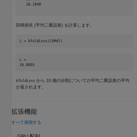
   16.1840

回帰損失 (平均二乗誤差) を計算します。
L = kfoldLoss(CVMdl)
L = 

から 10 個の分割についての平均二乗誤差の平均
kfoldLoss
が返されます。
拡張機能
すべて展開する
GPU 配列