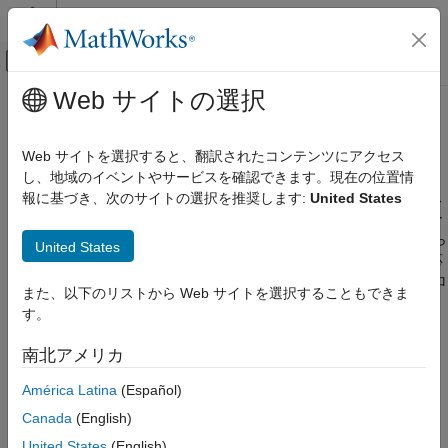
コンテンツへスキップ
MATLAB ヘルプ センター
オフキャンバス ナビゲーション メ
メインコンテンツ
Web サイトの選択
ドキュメンテーションのホーム
検証およびコード生成
イベントベース モデリング
Web サイトを選択すると、翻訳されたコンテンツにアクセス
テスト、デバッグ、データのログの取得、およびコード生成
し、地域のイベントやサービスを確認できます。現在の位置情
Stateflow
状態図のアニメーションを使用して、シミュレーション中のシス
報に基づき、次のサイトの選択を推奨します:
United States
カテゴリ
テムの動作を可視化します。ブレークポイントを設定してチャー
Stateflow 入門
ト アクションをステップ実行します。任意の保存された状態から
United States
シミュレーションを再開し、さまざまな設定と構成に対する反応
用途
を解析することで、複数のシナリオを実行します。ラピッド プロ
チャート プログラミング
また、以下のリストから Web サイトを選択することもできま
トタイピングおよび量産での展開用にコードを生成します。
Simulink でのシミュレーション
す。
MATLAB での実行
よく参照されるトピック
南北アメリカ
検証およびコード生成
シミュレーション時の一般的なモデリング エラーの検出
デバッグ
América Latina
(Español)
デバッグ中のデータおよびメッセージの検査と変更
信号の監視とログの取得
Canada
(English)
Stateflow での操作点の保存
Stateflow ブロックからの C または C++ コードの生成
United States
(English)