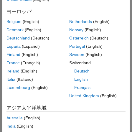
チャートの比較
編集時のモデリング エラーの検出
パフォーマンス
ヨーロッパ
カテゴリ
コード生成
Belgium
(English)
Netherlands
(English)
ツールの検定と認定
デバッグ
Denmark
(English)
Norway
(English)
チャート シミュレーションを解析して設計の矛盾を確認する
Deutschland
(Deutsch)
Österreich
(Deutsch)
信号の監視とログの取得
España
(Español)
Portugal
(English)
データ値とステート アクティビティを追跡する
Finland
(English)
Sweden
(English)
Stateflow での操作点の保存
France
(Français)
Switzerland
シミュレーションの特定の時点におけるチャートのステートを保
存します。
Ireland
(English)
Deutsch
チャートの比較
Italia
(Italiano)
English
Stateflow チャートや表の異なるバージョン間で相違点を解析し
Luxembourg
(English)
Français
て変更をマージする
United Kingdom
(English)
パフォーマンス
シミュレーションを高速化する
アジア太平洋地域
コード生成
Australia
(English)
チャートから C または C++ コードを生成する
India
(English)
ツールの検定と認定