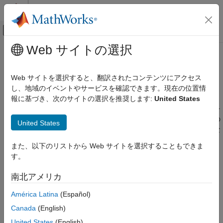
コンテンツへスキップ
MATLAB ヘルプ センター
オフキャンバス ナビゲーション メ
メインコンテンツ
Web サイトの選択
ドキュメンテーションのホーム
列挙データ
イベントベース モデリング
Web サイトを選択すると、翻訳されたコンテンツにアクセス
名前ベースの値の有限集合
し、地域のイベントやサービスを確認できます。現在の位置情
Stateflow
®
列挙データ型には、MATLAB
クラスで定義された名前ベースの
報に基づき、次のサイトの選択を推奨します:
United States
Simulink でのシミュレーション
®
値の有限集合が含まれています。Stateflow
チャートの可読性を
データ仕様
改善するには、列挙値を名前で参照します。関連する値を個別の
United States
カテゴリ
列挙データ型にグループ化すると、定数の長いリストを定義しな
くても済みます。
データ仕様の基礎
また、以下のリストから Web サイトを選択することもできま
ベクトルと行列
す。
トピック
固定小数点データ
南北アメリカ
複素数データ
列挙データを使用した名前による値の参照
データを名前ベースの有限個の値に限定する。
列挙データ
América Latina
(Español)
string データ
Canada
(English)
列挙データ型の定義
Stateflow チャートで列挙データを定義するためのタスク。
United States
(English)