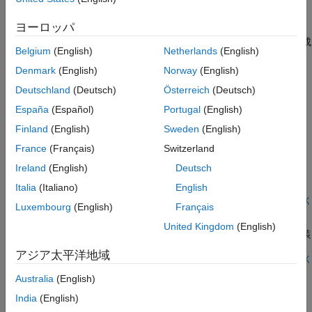
ヨーロッパ
チャートへの列挙値の代入
列挙値を使ってステータス キーワードを発行するチャートを作成
Belgium
(English)
Netherlands
(English)
する。
Denmark
(English)
Norway
(English)
列挙データを使用する場合のベスト プラクティス
Deutschland
(Deutsch)
Österreich
(Deutsch)
列挙データの効果的な使用のためのガイドライン。
España
(Español)
Portugal
(English)
注目の例
Finland
(English)
Sweden
(English)
France
(Français)
Switzerland
Simulate a Media Player
Ireland
(English)
Deutsch
Use enumerated data and strings to define the behavior of a
Italia
(Italiano)
English
media player.
モデルを開く
Luxembourg
(English)
Français
フィットネス トラッカーのモデル化
United Kingdom
(English)
時相論理とメッセージを使用してフィットネス トラッカーを実装
する。
アジア太平洋地域
モデルを開く
この情報は役に立ちましたか？
Australia
(English)
India
(English)