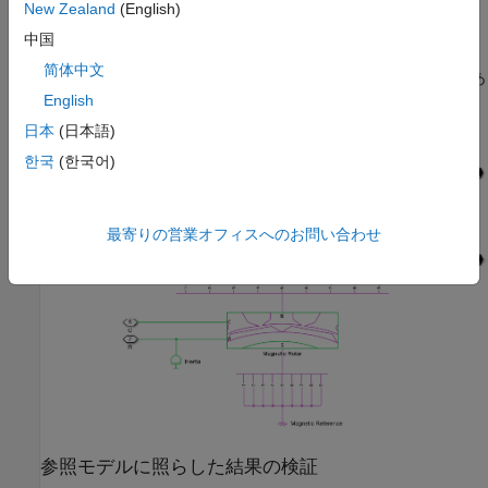
New Zealand
(English)
磁気ドメインの SPMSM サブシステムを開く
中国
次の図に、10 個の回転子極と 9 個の固定子巻線スロットをもつ
简体中文
SPMSM のモデル アーキテクチャを示します。参照スロットであ
るスロット 1 は A 相の 3 つのスロットの中央です。巻線の故障
English
がこのスロットに導入されます。
日本
(日本語)
한국
(한국어)
最寄りの営業オフィスへのお問い合わせ
参照モデルに照らした結果の検証