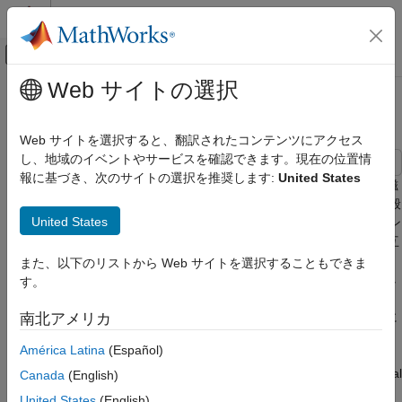
コンテンツへスキップ
MATLAB ヘルプ センター
オフキャンバス ナビゲーション メ
メインコンテンツ
Web サイトの選択
ドキュメンテーションのホーム
故障した PMSM のモデル化
物理モデリング
Web サイトを選択すると、翻訳されたコンテンツにアクセス
し、地域のイベントやサービスを確認できます。現在の位置情
Simscape Electrical
報に基づき、次のサイトの選択を推奨します:
United States
用途
この例では、Simscape™ Electrical™ を使用して故障した永久磁
石同期モーター (PMSM) をモデル化する方法を説明します。一般
モーター ドライブとパワー エレクトロニクス
United States
的に、PMSM をモデル化するときには、各巻線を、関連するイン
電気駆動装置
ダクタンス、誘起逆起電力 (EMF)、および隣接する巻線との相互
誘導結合をもつ単一のエンティティとして表すことができます。
故障した PMSM のモデル化
また、以下のリストから Web サイトを選択することもできま
しかし、巻線が故障した場合、単一エンティティの仮定が破綻し
す。
項目一覧
ます。結果のダイナミクスを正しく取得するには、巻線スロット
モデルを開く
のレベルでモーターをモデル化する必要があります。このために
南北アメリカ
磁気ドメインの SPMSM サブシステムを開く
は、磁気ドメインでモデル化する必要があります。
América Latina
(Español)
参照モデルに照らした結果の検証
この例では、巻線と回転子のエア ギャップに Simscape Electrical
開放故障の設定
Canada
(English)
の基本的なブロックを使用して、磁気ドメインで PMSM のモデ
地絡故障の設定
United States
(English)