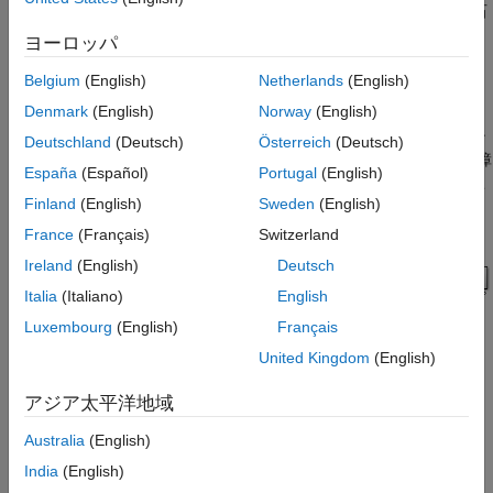
ルを作成する方法を説明します。また、巻線と回転子の永久磁石
絶縁巻線故障の設定
の故障を発生させて、その影響を評価する方法も説明します。
ヨーロッパ
磁石強度低下による故障の設定
参考
モデルを開く
Belgium
(English)
Netherlands
(English)
Denmark
(English)
Norway
(English)
モデルの最上位で、標準ライブラリの PMSM ブロックと、表面
磁石型永久磁石同期機 (SPMSM) を表すカスタムの磁気ドメイン
Deutschland
(Deutsch)
Österreich
(Deutsch)
サブシステムを比較します。次に、磁気ドメイン モデルを非故障
España
(Español)
Portugal
(English)
状態のケースで検証してから、さまざまな故障時動作を調べるこ
Finland
(English)
Sweden
(English)
とができます。
France
(Français)
Switzerland
Ireland
(English)
Deutsch
Italia
(Italiano)
English
Luxembourg
(English)
Français
United Kingdom
(English)
アジア太平洋地域
Australia
(English)
India
(English)