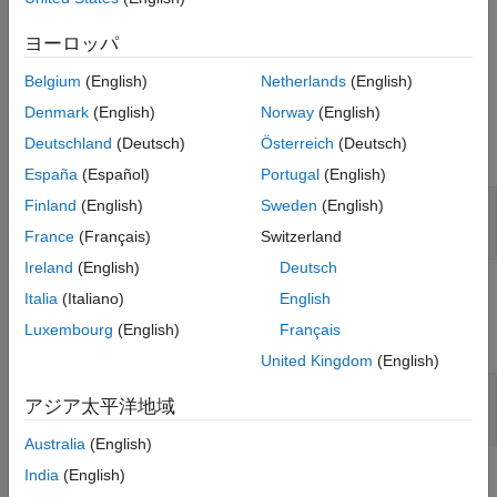
and destinations, see
Link Objects, Sources, and Destinations
.
See Also
ヨーロッパ
example
Belgium
(English)
Netherlands
(English)
Input Arguments
Denmark
(English)
Norway
(English)
Deutschland
(Deutsch)
Österreich
(Deutsch)
expand all
España
(Español)
Portugal
(English)
—
Link set
Finland
(English)
Sweden
(English)
myLinkSet
object
slreq.LinkSet
France
(Français)
Switzerland
Ireland
(English)
Deutsch
Output Arguments
Italia
(Italiano)
English
Luxembourg
(English)
Français
expand all
United Kingdom
(English)
— Links with destination changes
changedLinks
アジア太平洋地域
array of
objects
slreq.Link
Australia
(English)
India
(English)
Examples