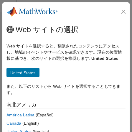
コンテンツへスキップ
MATLAB ヘルプ センター
オフキャンバス ナビゲーション メ
メインコンテンツ
Web サイトの選択
ドキュメンテーションのホーム
getLinksWithChangedDestination
システムズ エンジニアリング
Web サイトを選択すると、翻訳されたコンテンツにアクセス
検証、妥当性確認、テスト
Class:
slreq.LinkSet
し、地域のイベントやサービスを確認できます。現在の位置情
Namespace:
slreq
報に基づき、次のサイトの選択を推奨します:
United States
Requirements Toolbox
Compare and Merge Requirements and Links
Get links with destination item changes
United States
Since R2022b
getLinksWithChangedDestination
expand all in page
また、以下のリストから Web サイトを選択することもできま
ON THIS PAGE
Syntax
す。
Syntax
changedLinks = getLinksWithChangedDestination(myLinkSet)
Description
南北アメリカ
Description
Input Arguments
América Latina
(Español)
Output Arguments
= getLinksWithChangedDestination(
)
changedLinks
myLinkSet
Examples
Canada
(English)
returns the links in the link set specified by
that have
myLinkSet
Version History
destination item changes. For more information on link sources
United States
(English)