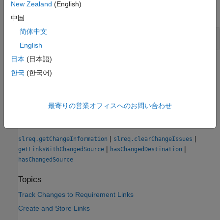
New Zealand
(English)
expand all
中国
简体中文
Get Links with Changes in a Link Set
English
日本
(日本語)
Version History
한국
(한국어)
Introduced in R2022b
See Also
最寄りの営業オフィスへのお問い合わせ
Functions
|
|
slreq.getChangeInformation
slreq.clearChangeIssues
|
|
getLinksWithChangedSource
hasChangedDestination
hasChangedSource
Topics
Track Changes to Requirement Links
Create and Store Links