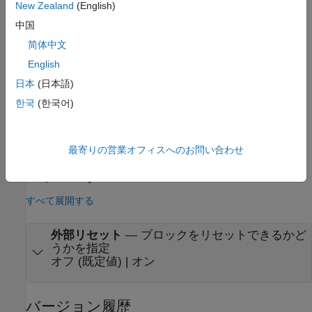
New Zealand
(English)
中国
简体中文
English
日本
(日本語)
한국
(한국어)
最寄りの営業オフィスへのお問い合わせ
パラメーター
すべて展開する
外部リセット
—
ブロックをリセットできるかど
うかを指定
オフ (既定値) | オン
バージョン履歴