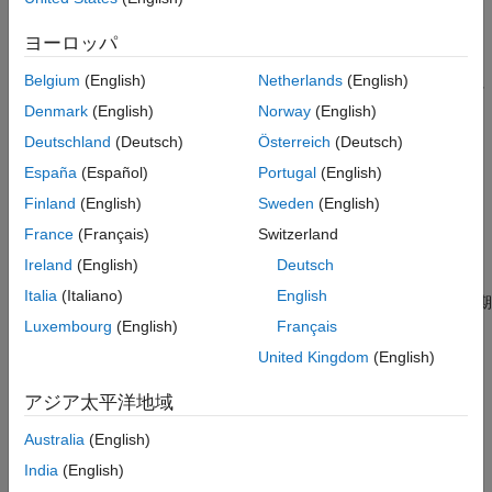
バージョン履歴
期間の後に続くステップ内の 1 つのタイム ステップで、出
true
参考
ヨーロッパ
力が
になります。
false
Belgium
(English)
Netherlands
(English)
信号の
"true 期間"
は、信号が true となる連続したタイム ステッ
Denmark
(English)
Norway
(English)
プと定義されます。
Deutschland
(Deutsch)
Österreich
(Deutsch)
例
España
(Español)
Portugal
(English)
Within Implies ブロックの例
Finland
(English)
Sweden
(English)
次の例では、
秒というサンプル時間を検討します。
France
(Français)
Switzerland
1
Ireland
(English)
Deutsch
の最初の
期間内では
は観測されないため、
が 1
In
true
Obs
Out
Italia
(Italiano)
English
つのタイム ステップで
になります。
の 2 番目の
期
false
In
true
間内で
が観測されたため、
は
になります。
に
Luxembourg
(English)
Français
Obs
Out
true
In
期間が存在しない場合、
は
のままになります。
true
Out
true
United Kingdom
(English)
が複数回発生しても、出力には影響しません。
Obs
アジア太平洋地域
Australia
(English)
India
(English)