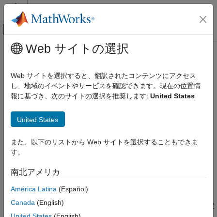
コンテンツへスキップ
MATLAB ヘルプ センター
オフキャンバス ナビゲーション メ
メインコンテンツ
Web サイトの選択
ドキュメンテーションのホーム
Within Implies
検証、妥当性確認、テスト
Web サイトを選択すると、翻訳されたコンテンツにアクセス
目的の期間内に応答が発生するかを確認する
し、地域のイベントやサービスを確認できます。現在の位置情
Simulink Design Verifier
報に基づき、次のサイトの選択を推奨します:
United States
テストの生成
このページをすべて展開する
テスト生成の基礎
United States
ライブラリ:
Simulink Design Verifier
Simulink Design Verifier / Temporal
設計要件の指定と検証
Operators
また、以下のリストから Web サイトを選択することもできま
す。
Within Implies
説明
南北アメリカ
項目一覧
説明
Within Implies ブロックは、最初の入力
の各
期間内にお
In
true
América Latina
(Español)
いて、少なくとも 1 つのステップの
入力が
であるかど
Obs
true
例
Canada
(English)
うかを観測することで、範囲内の影響をキャプチャします。特定
パラメーター
の入力が true となる期間内で
が検出されない場合は、入力
United States
(English)
Obs