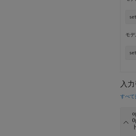
se
モデ
se
入力
すべて
o
O