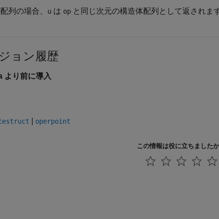
配列の場合、
は
と同じ次元の構造体配列として返されま
u
op
ジョン履歴
6a より前に導入
|
testruct
operpoint
この情報は役に立ちました