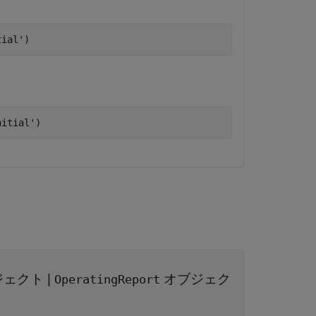
tial'
)
nitial'
)
ジェクト
|
オブジェク
OperatingReport