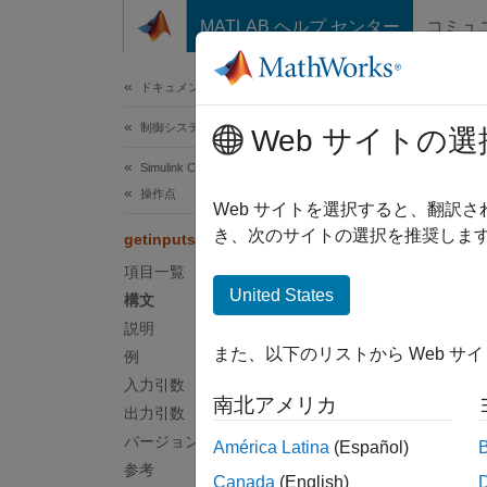
コンテンツへスキップ
MATLAB ヘルプ センター
コミュ
ドキュメ
ドキュメンテーションのホーム
制御システム
geti
Web サイトの選
Simulink Control Design
操作点
操作点
Web サイトを選択すると、翻訳
き、次のサイトの選択を推奨します
getinputstruct
ページ
項目一覧
構文
United States
構文
説明
u = ge
また、以下のリストから Web サ
例
説明
入力引数
南北アメリカ
= get
u
出力引数
て Simu
バージョン履歴
América Latina
(Español)
参考
Canada
(English)
例