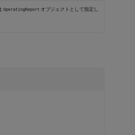
は
オブジェクトとして指定し
OperatingReport
。