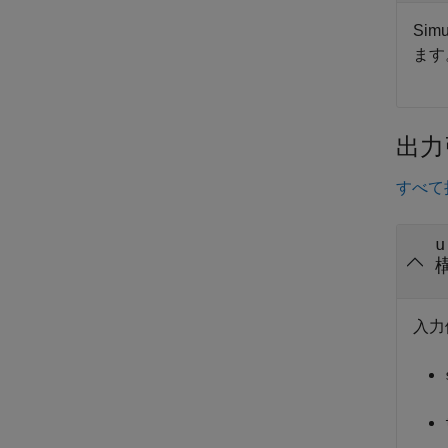
Sim
ます
出力
すべて
u
入力