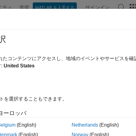
ニティ
学習
サインイン
MATLAB を入手する
ンテーション
例
関数
ブロック
アプリ
ビデオ
nputstruct
択
からの入力値の取得
されたコンテンツにアクセスし、地域のイベントやサービスを
:
United States
内をすべて折りたたむ
tinputstruct(op)
イトを選択することもできます。
ヨーロッパ
は、指定された操作点オブジェクトから入力
inputstruct(
)
op
®
link
モデルの初期入力値を設定できます。
Belgium
(English)
Netherlands
(English)
Denmark
(English)
Norway
(English)