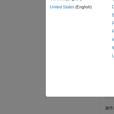
United States
(English)
例
すべて
F
I
I
scdp
取得
md
op
op
操作