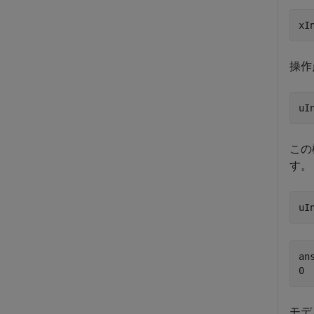
xI
操作
uI
この
す。
uI
ans
モデ