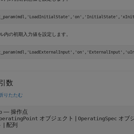
t_param(mdl,
'LoadInitialState'
,
'on'
,
'InitialState'
,
'xIni
ル内の初期入力値を設定します。
t_param(mdl,
'LoadExternalInput'
,
'on'
,
'ExternalInput'
,
'uI
引数
折りたたむ
—
操作点
p
オブジェクト
|
オブ
peratingPoint
OperatingSpec
ト
|
配列