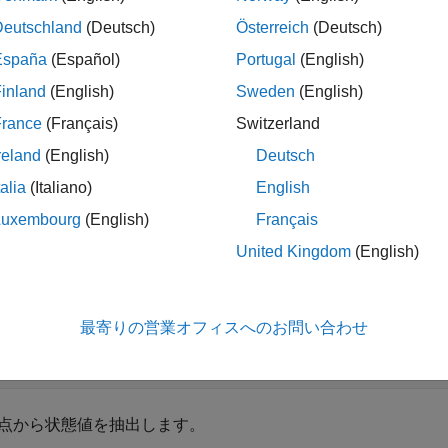
Deutschland
(Deutsch)
Österreich
(Deutsch)
España
(Español)
Portugal
(English)
折りたたむ
inland
(English)
Sweden
(English)
France
(Français)
Switzerland
操作点の値を使用したモデルの初期化
reland
(English)
Deutsch
talia
(Italiano)
English
Luxembourg
(English)
Français
モデルを開き、操作点を作成します。平衡化された操作点
lane
United Kingdom
(English)
することもできます。
l = 
'scdplane'
;

最寄りの営業オフィスへのお問い合わせ
en_system(mdl)

 = operpoint(mdl);
点から状態値を抽出します。