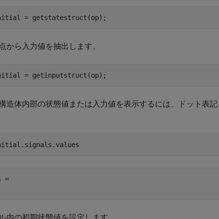
nitial = getstatestruct(op);
点から入力値を抽出します。
nitial = getinputstruct(op);
構造体内部の状態値または入力値を表示するには、ドット表記
nitial.signals.values
 = 

ル内の初期状態値を設定します。