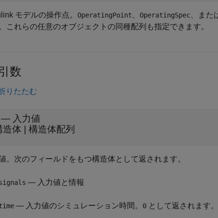
ulink モデルの操作点。
、
、また
OperatingPoint
OperatingSpec
。これらの任意のオブジェクトの同種配列も指定できます。
引数
折りたたむ
— 入力値
構造体 | 構造体配列
値。次のフィールドをもつ構造体として返されます。
— 入力値と情報
signals
— 入力値のシミュレーション時間。
として返されます
time
0