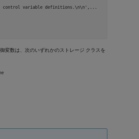
t control variable definitions.\n\n'
,
...
御変数は、次のいずれかのストレージ クラスを
ne