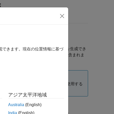
MATLAB Answers
モデルの準備
®
 Simulink
モデルからコードを生成でき
確認できます。現在の位置情報に基づ
ンを制御するプリプロセッサの条件が含まれま
nction を含むマルチインスタンス参照モデルを使用する
アジア太平洋地域
Australia
(English)
ズする方法の詳細については、
(Simulink Coder)
を参照してください。
India
(English)