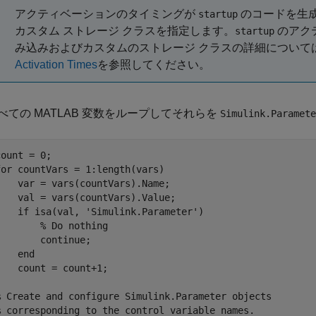
アクティベーションのタイミングが
のコードを生
startup
カスタム ストレージ クラスを指定します。
のアク
startup
み込みおよびカスタムのストレージ クラスの詳細について
Activation Times
を参照してください。
べての MATLAB 変数をループしてそれらを
Simulink.Paramete
for
 countVars = 1:length(vars)

    var = vars(countVars).Name;

    val = vars(countVars).Value;

if
 isa(val, 
'Simulink.Parameter'
)

% Do nothing 
continue
;

end
    count = count+1;

% Create and configure Simulink.Parameter objects 
% corresponding to the control variable names.