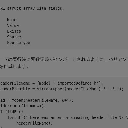
4x1 struct array with fields:

    Name

    Value

    Exists

    Source

    SourceType
ードの実行時に変数定義がインポートされるように、バリアン
を作成します。
headerFileName = [model 
'_importedDefines.h'
];

headerPreamble = strrep(upper(headerFileName),
'.'
,
'_'
);

fid = fopen(headerFileName,
'w+'
);

if
 (fidErr)

    fprintf(
'There was an error creating header file %s: