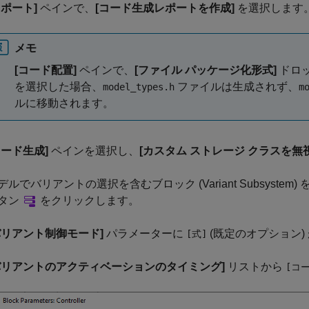
レポート]
ペインで、
[コード生成レポートを作成]
を選択します
メモ
[コード配置]
ペインで、
[ファイル パッケージ化形式]
ドロ
を選択した場合、
ファイルは生成されず、
model_types.h
m
ルに移動されます。
コード生成]
ペインを選択し、
[カスタム ストレージ クラスを無
デルでバリアントの選択を含むブロック (
Variant Subsystem
)
タン
をクリックします。
バリアント制御モード]
パラメーターに
(既定のオプション
[式]
バリアントのアクティベーションのタイミング]
リストから
[コ