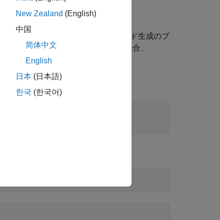
New Zealand
(English)
への変換
中国
プロトタイプ作成を迅速に行い、コード生成のプ
简体中文
属性 (データ型など) を指定する場合、
English
日本
(日本語)
トに置き換えるモデルを指定します。
한국
(한국어)
del)