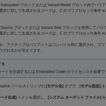
t Subsystem
ブロックまたは
Variant Model
ブロック内でバリア
選択に対して生成されるコードは、C のプリプロセッサ条件
#i
t Source
ブロックまたは
Variant Sink
ブロックを使用してバリ
選択に対して生成されるコードは、C のプリプロセッサ条件
#i
め、アクティブなバリアントはコンパイル時に選択され、プリ
行されるかが決まります。
メモ
コードを生成するには Embedded Coder のライセンスが必要
imulink ツールストリップの
[モデル化]
タブで、
[モデル設定]
を
コード生成]
ペインを選択し、
[システム ターゲット ファイル]