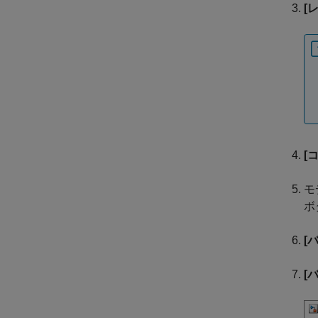
[
[
モ
ボ
[
[