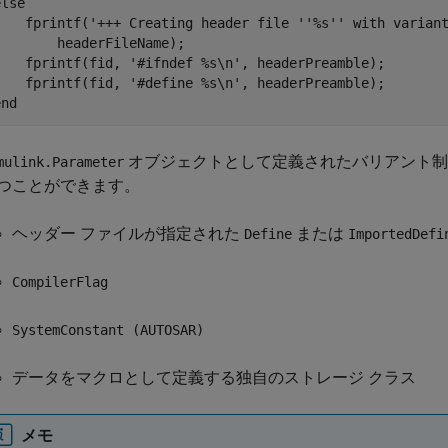
else
    fprintf(
'+++ Creating header file ''%s'' with varian
        headerFileName);

    fprintf(fid, 
'#ifndef %s\n'
, headerPreamble);

    fprintf(fid, 
'#define %s\n'
end
オブジェクトとして定義されたバリアント制
mulink.Parameter
つことができます。
ヘッダー ファイルが指定された
または
Define
ImportedDefi
CompilerFlag
SystemConstant (AUTOSAR)
データをマクロとして定義する独自のストレージ クラス
メモ