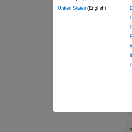
United States
(English)
バリ
MATL
F
リプロ
MATL
I
M
I
バ
v