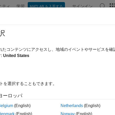
ニティ
学習
サインイン
MATLAB を入手する
ンテーション
例
関数
ブロック
アプリ
ビデオ
ード生成用のバリアントが含まれる
択
®
ded Coder
を使用すると、1 つ以上のバリアントの選択肢が含まれる
されたコンテンツにアクセスし、地域のイベントやサービスを
生成されたコードには各バリアントの選択のアクティベーショ
:
United States
メモ
イトを選択することもできます。
Simulink は、コード生成のための Variant Simulink Fu
ことをサポートします。
ヨーロッパ
Belgium
(English)
Netherlands
(English)
ファイルを使用してビルド プロセスをカスタマイ
ke_rtw_hook
make_rtw_hook ファイルによるビルド プロセスのカスタマイズ
Denmark
(English)
Norway
(English)