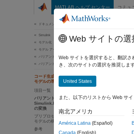
コンテンツへスキップ
MATLAB ヘルプ センター
コミュ
ドキュメ
ドキュメンテーションのホーム
Simulink
コ
Web サイトの選
モデル化
モデル アーキテクチャの設計
バリアント システム
Embed
Web サイトを選択すると、翻訳
バリアントのコード生成
ます。
き、次のサイトの選択を推奨します
す。
コード生成用のバリアントが含まれる
United States
モデルの準備
項目一覧
また、以下のリストから Web サ
バリアント制御変数の
Simulink.Parameter オブジェクトへ
の変換
南北アメリカ
プリプロセッサ条件を生成するための
モデルの構成
América Latina
(Español)
STF_ma
参考
STF_
Canada
(English)