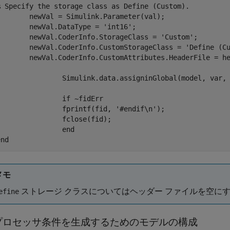
% Specify the storage class as Define (Custom).
wVal = Simulink.Parameter(val);

	newVal.DataType = 
'int16'
;

	newVal.CoderInfo.StorageClass = 
'Custom'
;

	newVal.CoderInfo.CustomStorageClass = 
'Define (C
.CoderInfo.CustomAttributes.HeaderFile = headerFileName;

Simulink.data.assigninGlobal(model, var, newVal);

if
 ~fidErr

    		fprintf(fid, 
'#endif\n'
);

		fclose(fid);

end
end
メモ
ストレージ クラスについてはヘッダー ファイルを空に
efine
プロセッサ条件を生成するためのモデルの構成