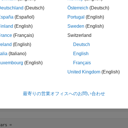
Deutschland
(Deutsch)
Österreich
(Deutsch)
アント制御変数の
オブジェクト
Simulink.Parameter
España
(Español)
Portugal
(English)
®
AB
変数を使用すると、モデルの作成時にバリアント制御式の
inland
(English)
Sweden
(English)
セッサの条件を生成することができます。ただし、他のコード生成
AB 変数を
オブジェクトに変換できます。
Simulink.Parameter
France
(Français)
Switzerland
reland
(English)
Deutsch
ATLAB バリアント制御変数を
オブジェク
Simulink.Parameter
talia
(Italiano)
English
Luxembourg
(English)
Français
model = 
'my_model_containing_variant_choices'
;

United Kingdom
(English)
リアント制御変数で参照される変数を取得します。
最寄りの営業オフィスへのお問い合わせ
vars = Simulink.VariantManager.findVariantControlVars(mo
ars = 
