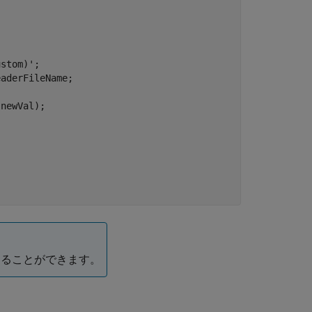
ustom)'
;

することができます。