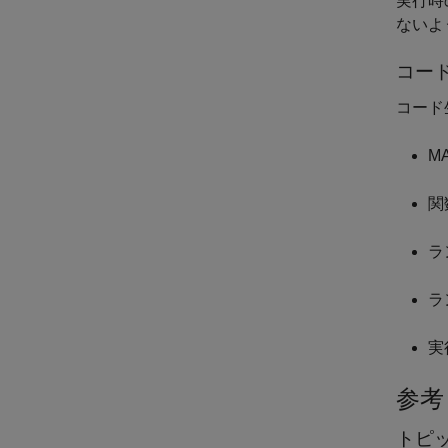
実行時
ないよ
コー
コード
MA
関
ラ
ラ
実
参考
トピ