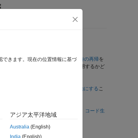
MATLAB Answers
ターは
コンパイル時の再帰
または
実行時の再帰
を
確認できます。現在の位置情報に基づ
でコンパイル時または実行時の再帰を使用するかど
的に使用させる
を参照してください。
い
ようにするか、
実行時の再帰を無効にする
こ
定の制限事項に従わなければなりません。
コード生
アジア太平洋地域
Australia
(English)
India
(English)