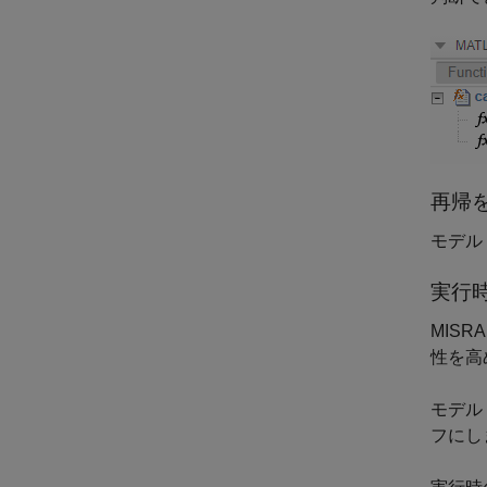
再帰
モデル
実行
MIS
性を高
モデル
フにし