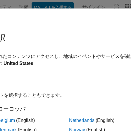
ニティ
学習
サインイン
MATLAB を入手する
ンテーション
例
関数
ブロック
アプリ
ビデオ
帰関数のコード生成
択
®
ATLAB
関数のコードを生成するために、コード ジェネレー
されたコンテンツにアクセスし、地域のイベントやサービスを
ます。MATLAB コードを修正して、コード ジェネレーター
:
United States
制御できます。
コード ジェネレーターで実行時の再帰を強制
ィギュレーション パラメーターを修正して、
再帰が許可されな
きます。
イトを選択することもできます。
生成用に MATLAB コードで再帰関数を使用する場合は、特
ヨーロッパ
ける再帰関数の制限事項
を参照してください。
Belgium
(English)
Netherlands
(English)
パイル時の再帰
Denmark
(English)
Norway
(English)