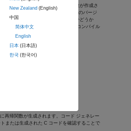
たコードに複数のバージョンの再帰関数が作成さ
New Zealand
(English)
わせてカスタマイズされます。これらのバージ
中国
ターがコンパイル時の再帰を使用したかどうか
認することで判断できます。
レポート内のコンパイル
简体中文
English
日本
(日本語)
한국
(한국어)
ドに再帰関数が生成されます。
コード ジェネレー
レポートまたは生成された C コードを確認することで