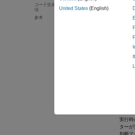
コード生成における再帰関数の制限事
コンパ
United States
(English)
項
れます
参考
ョンは
は、M
F
時の再
I
I
実行
実行時
ターが
判断で