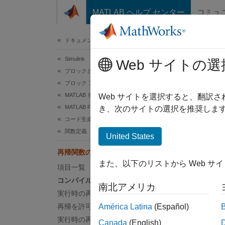
コンテンツへスキップ
MATLAB ヘルプ センター
コミュ
ドキュメ
ドキュメンテーションのホーム
Simulink
再
Web サイトの選
ブロックとブロックセットの作成
ブロック アルゴリズムの作成
MATLAB を使用したブロックの作成
再帰 M
Web サイトを選択すると、翻訳
MATLAB Functions を使用したブロックの作成
使用し
き、次のサイトの選択を推奨します
コード生成のためのプログラミング
うかを
関数定義
United States
コンフ
再帰関数のコード生成
とがで
また、以下のリストから Web サ
項目一覧
コンパイル時の再帰
コード
南北アメリカ
成にお
実行時の再帰
再帰を許可しない
América Latina
(Español)
コン
実行時の再帰を無効にする
Canada
(English)