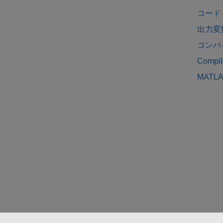
コード
出力変
コンパ
Compile
MATLA