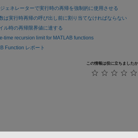
 ジェネレーターで実行時の再帰を強制的に使用させる
数は実行時再帰の呼び出し前に割り当てなければならない
イル時の再帰限界値に達する
-time recursion limit for MATLAB functions
B Function レポート
この情報は役に立ちました