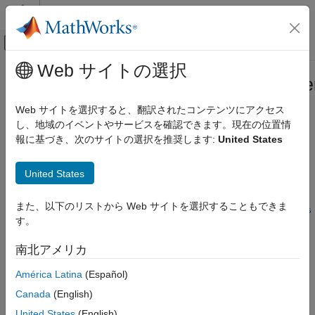
コンテンツへスキップ
MATLAB ヘルプ センター
オフキャンバス ナビゲーション メ
メインコンテンツ
Web サイトの選択
ドキュメンテーションのホーム
Simulink.SubsystemReference.gene
Simulink
Web サイトを選択すると、翻訳されたコンテンツにアクセス
Modeling
Generate unit test signatures of subsystem file
し、地域のイベントやサービスを確認できます。現在の位置情
Design Model Architecture
Since R2023a
報に基づき、次のサイトの選択を推奨します:
United States
Subsystems
collapse all in page
Syntax
United States
Simulink.SubsystemReference.generateSignatures
Simulink.SubsystemReference.generateSignatures(ssFile)
ON THIS PAGE
また、以下のリストから Web サイトを選択することもできま
Simulink.SubsystemReference.generateSignatures(
___
,unitTes
Syntax
す。
tNames={testHarness1,...,testHarnessN})
Description
Description
南北アメリカ
Examples
Input Arguments
Simulink.SubsystemReference.generateSignatures(
)
ssFile
América Latina
(Español)
generates simulation signatures of all the unit tests of the
Version History
Canada
(English)
subsystem file
.
ssFile
See Also
United States
(English)