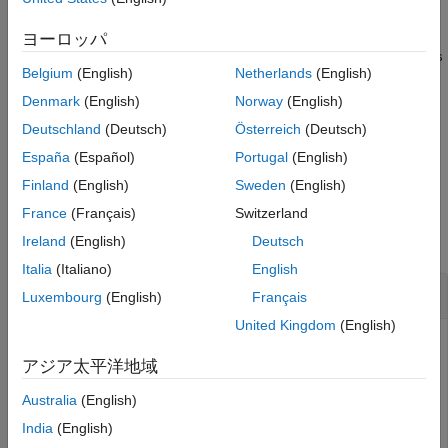
example
ヨーロッパ
Simulink.SubsystemReference.generateSignatures(
___
,unitTes
Belgium
(English)
Netherlands
(English)
generates the
tNames=
)
{testHarness1,...,testHarnessN}
simulation signatures of one or more unit tests
Denmark
(English)
Norway
(English)
of the subsystem file
.
testHarness1,...,testHarnessN
ssFile
Deutschland
(Deutsch)
Österreich
(Deutsch)
España
(Español)
Portugal
(English)
example
Finland
(English)
Sweden
(English)
Examples
France
(Français)
Switzerland
collapse all
Ireland
(English)
Deutsch
Italia
(Italiano)
English
Generate All Unit Test Signatures
Luxembourg
(English)
Français
United Kingdom
(English)
アジア太平洋地域
Generate signatures of all the unit tests of the subsystem
file
.
slexReusableSS
Australia
(English)
India
(English)
ssfile = 
"slexReusableSS"
;
