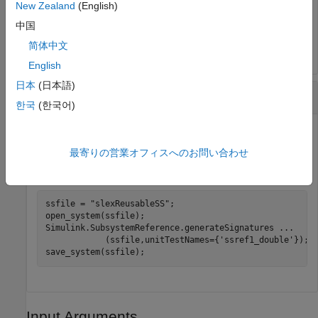
New Zealand
(English)
open_system(ssfile);

Simulink.SubsystemReference.generateSignatures(ssfile);
中国
save_system(ssfile);
简体中文
English
日本
(日本語)
Generate Specific Unit Test Signatures
한국
(한국어)
Generate signatures of specified unit tests of the subsystem
最寄りの営業オフィスへのお問い合わせ
file
.
slexReusableSS
ssfile = 
"slexReusableSS"
;

open_system(ssfile);

Simulink.SubsystemReference.generateSignatures 
...
            (ssfile,unitTestNames={
'ssref1_double'
});

save_system(ssfile);
Input Arguments