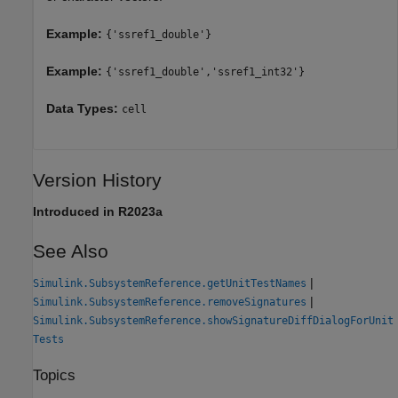
Example:
{'ssref1_double'}
Example:
{'ssref1_double','ssref1_int32'}
Data Types:
cell
Version History
Introduced in R2023a
See Also
|
Simulink.SubsystemReference.getUnitTestNames
|
Simulink.SubsystemReference.removeSignatures
Simulink.SubsystemReference.showSignatureDiffDialogForUnit
Tests
Topics