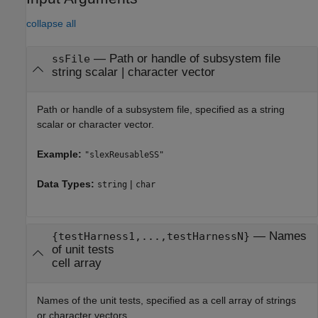
collapse all
—
Path or handle of subsystem file
ssFile
string scalar
|
character vector
Path or handle of a subsystem file, specified as a string
scalar or character vector.
Example:
"slexReusableSS"
Data Types:
|
string
char
—
Names
{testHarness1,...,testHarnessN}
of unit tests
cell array
Names of the unit tests, specified as a cell array of strings
or character vectors.