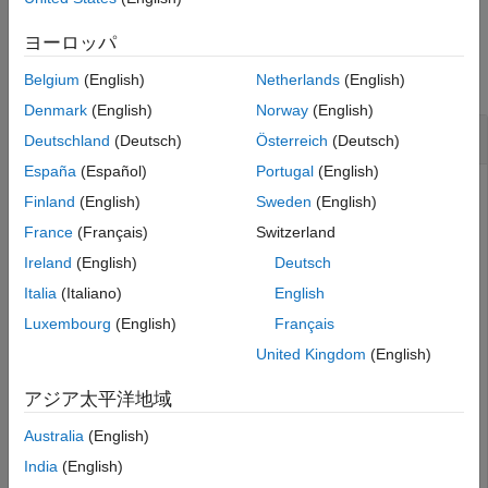
参考
例
ヨーロッパ
すべて折りたたむ
Belgium
(English)
Netherlands
(English)
Denmark
(English)
Norway
(English)
モデル ワークスペース内で変数の存在を判定
Deutschland
(Deutsch)
Österreich
(Deutsch)
España
(Español)
Portugal
(English)
モデル例
を開きます。
vdp
Finland
(English)
Sweden
(English)
France
(Français)
Switzerland
openExample(
'simulink_general/VanDerPolOscillatorExamp
Ireland
(English)
Deutsch
Italia
(Italiano)
English
のモデル ワークスペースを表す
vdp
Luxembourg
(English)
Français
オブジェクトを作成します。
Simulink.ModelWorkspace
United Kingdom
(English)
mdlWks = get_param(
'vdp'
,
'ModelWorkspace'
);
アジア太平洋地域
Australia
(English)
という名前の変数をモデル ワークスペースに作成しま
myVar
す。
India
(English)