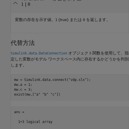
|
1
0
変数の存在を示す値。
(true) または
を返します。
1
0
代替方法
オブジェクト関数を使用して、指
Simulink.data.DataConnection
定した変数がモデル ワークスペース内に存在するかどうかを判別
します。
mw = Simulink.data.connect(
"vdp.slx"
);

mw.a = 1;

mw.c = 3;

exist(mw,[
"a"
"b"
"c"
ans = 

  1×3 logical array
