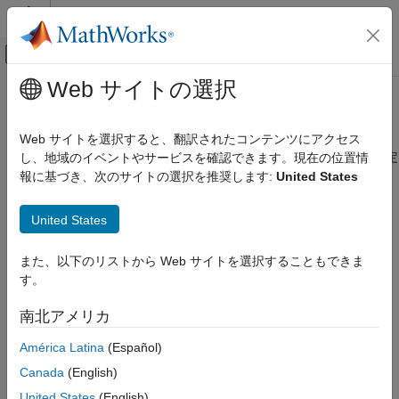
コンテンツへスキップ
MATLAB ヘルプ センター
オフキャンバス ナビゲーション メ
メインコンテンツ
Web サイトの選択
ドキュメンテーションのホーム
hasVariable
Simulink
Web サイトを選択すると、翻訳されたコンテンツにアクセス
モデル化
変数がモデルのモデル ワークスペースに存在するかどうかを判定
し、地域のイベントやサービスを確認できます。現在の位置情
設計データの管理
する
報に基づき、次のサイトの選択を推奨します:
United States
hasVariable
ページ内をすべて折りたたむ
United States
構文
項目一覧
構文
また、以下のリストから Web サイトを選択することもできま
varExists = hasVariable(mdlWks,varName)
説明
す。
説明
例
南北アメリカ
入力引数
は、名前が
= hasVariable(
,
)
varName
varExists
mdlWks
varName
の変数が
オブジェクト
で表さ
出力引数
Simulink.ModelWorkspace
mdlWks
América Latina
(Español)
れるモデル ワークスペース内に存在する場合は
を返します。
1
代替方法
Canada
(English)
バージョン履歴
例
United States
(English)