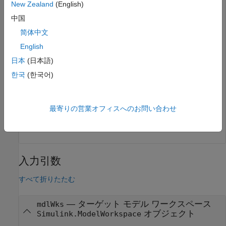
New Zealand
(English)
assignin(mdlWks,
'myVar'
中国
简体中文
モデル ワークスペース内に
という名前の変数が存在
myVar
English
するかどうかを判定します。
日本
(日本語)
한국
(한국어)
exists = hasVariable(mdlWks,
'myVar'
exists =

最寄りの営業オフィスへのお問い合わせ
入力引数
すべて折りたたむ
—
ターゲット モデル ワークスペース
mdlWks
オブジェクト
Simulink.ModelWorkspace